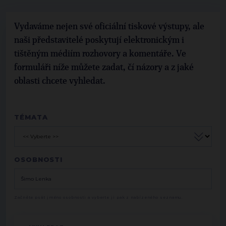
Vydaváme nejen své oficiální tiskové výstupy, ale
naši představitelé poskytují elektronickým i
tištěným médiím rozhovory a komentáře. Ve
formuláři níže můžete zadat, čí názory a z jaké
oblasti chcete vyhledat.
TÉMATA
OSOBNOSTI
Začněte psát jméno osobnosti a vyberte ji pak z nabízeného seznamu.