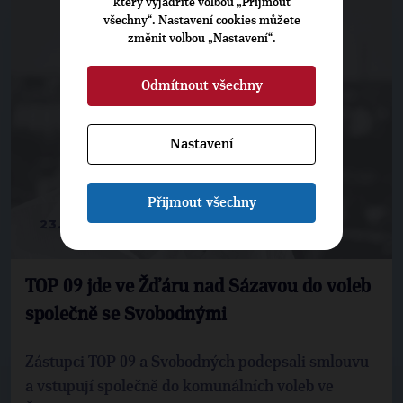
který vyjádříte volbou „Přijmout
všechny“. Nastavení cookies můžete
změnit volbou „Nastavení“.
Odmítnout všechny
Nastavení
Přijmout všechny
23. 7. 2018
TOP 09 jde ve Žďáru nad Sázavou do voleb
společně se Svobodnými
Zástupci TOP 09 a Svobodných podepsali smlouvu
a vstupují společně do komunálních voleb ve