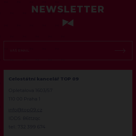
NEWSLETTER
Celostátní kancelář TOP 09
Opletalova 1603/57
110 00 Praha 1
info@top09.cz
IDDS: 86ttzqc
tel.: 732 399 674