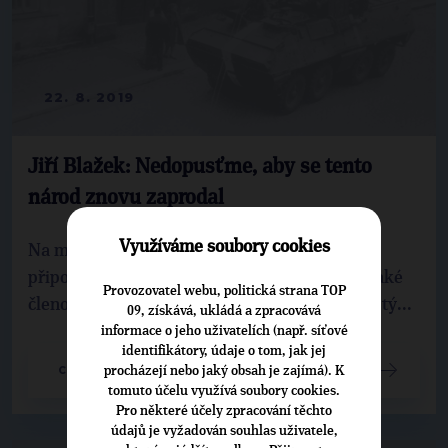
22. 8. 2019
Jiří Blažek: Nedopusťme, aby se tento
národ znovu zaprodal
Využíváme soubory cookies
Na mnoha místech Vysočiny si včera občané
připomněli smutná výročí roků 1968 a 1969. Také
Provozovatel webu, politická strana TOP
členové TOP 09 a mládežnické organizace Top tý...
09, získává, ukládá a zpracovává
informace o jeho uživatelích (např. síťové
identifikátory, údaje o tom, jak jej
procházejí nebo jaký obsah je zajímá). K
CELÝ ČLÁNEK
tomuto účelu využívá soubory cookies.
Pro některé účely zpracování těchto
údajů je vyžadován souhlas uživatele,