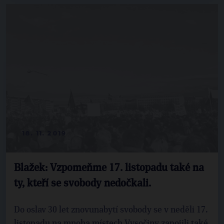
18. 11. 2019
Blažek: Vzpomeňme 17. listopadu také na
ty, kteří se svobody nedočkali.
Do oslav 30 let znovunabytí svobody se v neděli 17.
listopadu na mnoha místech Vysočiny zapojili také