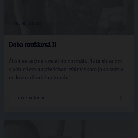
18. 6. 2020
Doba roušková II
Život se začíná vracet do normálu. Tato slova zní
s pohledem na předchozí týdny skoro jako světlo
na konci dlouhého tunelu.
CELÝ ČLÁNEK