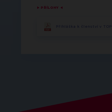
▶
PŘÍLOHY
◀
Přihláška k členství v TO