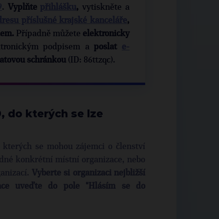
9
.
Vyplňte
přihlášku
,
vytiskněte a
dresu příslušné krajské kanceláře
,
ilem.
Případně můžete
elektronicky
ktronickým podpisem a
poslat
e-
datovou schránkou
(ID: 86ttzqc).
 do kterých se lze
 kterých se mohou zájemci o členství
jedné konkrétní místní organizace, nebo
anizací.
Vyberte si organizaci nejbližší
ace uveďte do pole "Hlásím se do