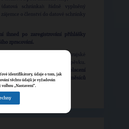
 (datová schránka): řádně vyplněný
 zájemce o členství do datové schránky
í ihned po zaregistrování přihlášky
šího zpracování.
dnutím schválena, pracovník krajské
zaplacení prvního členského příspěvku.
ů od odeslání výzvy.
Dnem zaplacení
ťové identifikátory, údaje o tom, jak
enství v TOP 09.
Pokud do dvou měsíců
cování těchto údajů je vyžadován
o přihláška za staženou.
t volbou „Nastavení“.
šechny