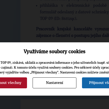
přihláška v elektronické podobě
formulář odeslaný z datové schránky
TOP 09 (ID: 86ttzqc).
Pracovník krajské kanceláře vyrozum
zájemce o členství o postupu jejího dal
Pokud byla přihláška konečným rozho
Využíváme soubory cookies
kanceláře vyzve zájemce o členství k 
Ten je třeba uhradit do dvou měsíc
TOP 09, získává, ukládá a zpracovává informace o jeho uživatelích (např. sí
členského příspěvku vzniká zájemci čl
je zajímá). K tomuto účelu využívá soubory cookies. Pro některé účely zpra
zájemce příspěvek nezaplatí, má se jeh
terý vyjádříte volbou „Přijmout všechny“. Nastavení cookies můžete změni
nout všechny
Nastavení
Přijmout v