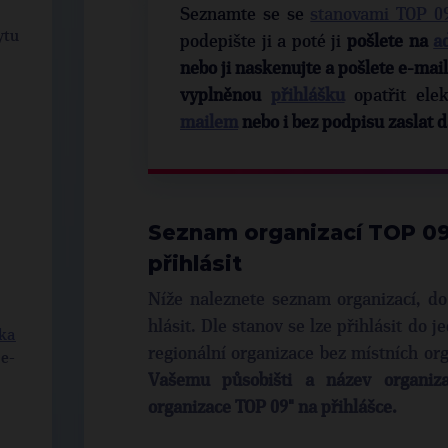
Seznamte se se
stanovami TOP 0
ytu
podepište ji a poté ji
pošlete na
a
nebo ji naskenujte a pošlete e-ma
vyplněnou
přihlášku
opatřit ele
mailem
nebo i bez podpisu zaslat 
Seznam organizací TOP 09,
přihlásit
Níže naleznete seznam organizací, do
hlásit. Dle stanov se lze přihlásit do 
ška
regionální organizace bez místních org
 e-
Vašemu působišti a název organiz
organizace TOP 09" na přihlášce.