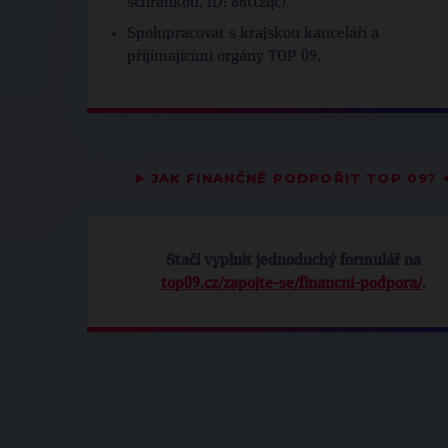
schránkou, ID: 86ttzqc).
Spolupracovat s krajskou kanceláří a
přijímajícími orgány TOP 09.
▶
JAK FINANČNĚ PODPOŘIT TOP 09?
Stačí vyplnit jednoduchý formulář na
top09.cz/zapojte-se/financni-podpora/
.