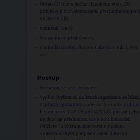
Občan ČR (nebo jiného členského státu EU
přihlášený k trvalému nebo přechodnému pob
na území ČR),
nejméně 18letý,
bez politické příslušnosti,
v minulosti nebyl členem Lidových milicí, StB
atd.
Postup
Seznámit se se
stanovami
.
Vyplnit
(vybrat si, do které organizace se hlásí,
z
tohoto seznamu
)
a odeslat formulář
Přihlá
k členství v TOP 09.pdf
(472 kB) poštou nebo
mailem na
příslušnou krajskou kancelář
.
(Můžete i elektronickou verzi e-mailem
s elektronickým podpisem nebo datovou