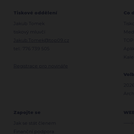
Tiskové oddělení
Co 
Jakub Tomek
Tisk
tiskový mluvčí
Medi
Jakub.Tomek@top09.cz
TOPl
tel.: 776 739 505
Apli
Kale
Registrace pro novináře
Vol
2026
Arch
Zapojte se
WE
Jak se stát členem
Finanční podpora