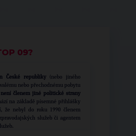
TOP 09?
 České republiky
(nebo jiného
trvalému nebo přechodnému pobytu
 není členem jiné politické strany
hází na základě písemné přihlášky
í, že nebyl do roku 1990 členem
 zpravodajských služeb či agentem
lužeb.