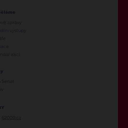
děláme
ové zprávy
ální výstupy
ife
kace
ndář akcí
by
 Senát
iv
BY
62000.cz