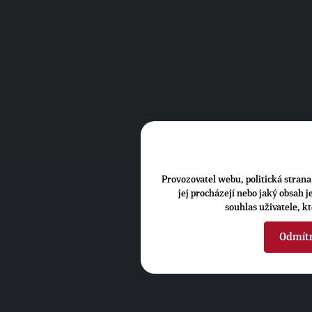
Provozovatel webu, politická strana 
jej procházejí nebo jaký obsah 
souhlas uživatele, k
Odmít