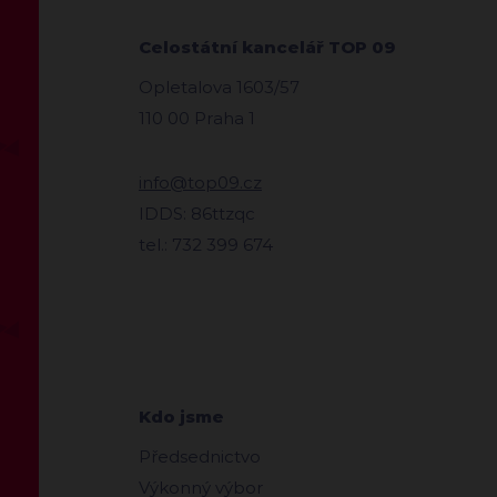
Celostátní kancelář TOP 09
Opletalova 1603/57
110 00 Praha 1
info@top09.cz
IDDS: 86ttzqc
tel.: 732 399 674
Kdo jsme
Předsednictvo
Výkonný výbor