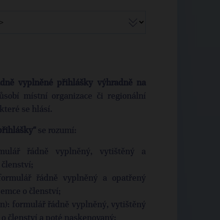
 řádně vyplněné přihlášky výhradně na
ůsobí místní organizace či regionální
které se hlásí.
přihlášky“
se rozumí:
rmulář řádně vyplněný, vytištěný a
členství;
 formulář řádně vyplněný a opatřený
emce o členství;
n): formulář řádně vyplněný, vytištěný
o členství a poté naskenovaný;