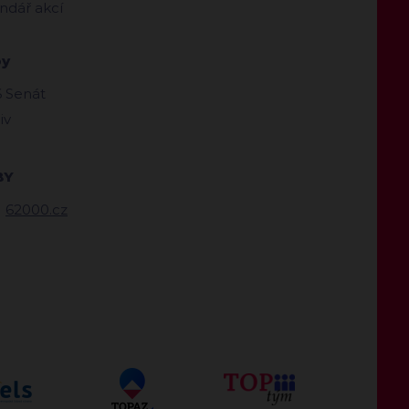
ndář akcí
by
 Senát
iv
BY
62000.cz