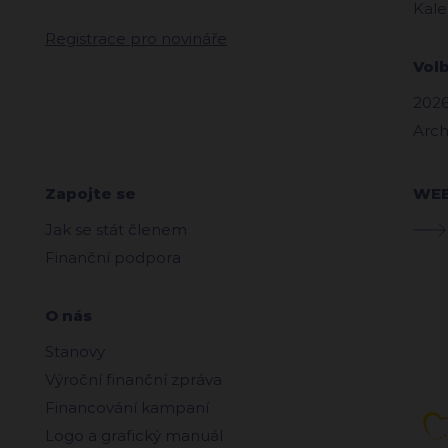
Kale
Registrace pro novináře
Vol
2026
Arch
Zapojte se
WE
Jak se stát členem
Finanční podpora
O nás
Stanovy
Výroční finanční zpráva
Financování kampaní
Logo a grafický manuál