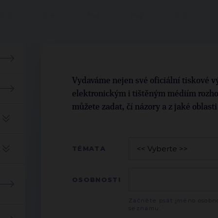
Vydaváme nejen své oficiální tiskové vý
elektronickým i tištěným médiím rozho
můžete zadat, čí názory a z jaké oblast
TÉMATA
OSOBNOSTI
Začněte psát jméno osobno
seznamu.