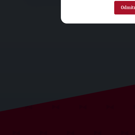
Odmít