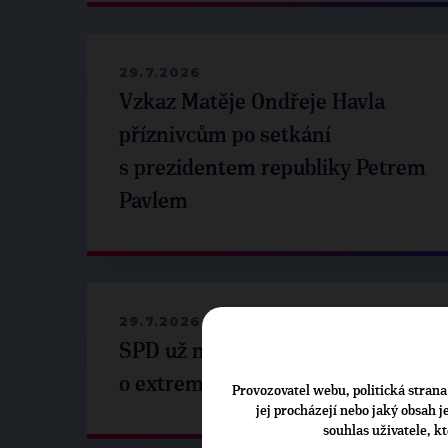
29.7.2026
Vzkaz Matěje Ondřeje Havla
příznivcům po setkání
s prezidentem republiky Petrem
Pavlem
29.7.2026
SPD už není ve zprávě
o extremismu. Pospíšil: Je tu pach
Provozovatel webu, politická strana 
jej procházejí nebo jaký obsah 
souhlas uživatele, k