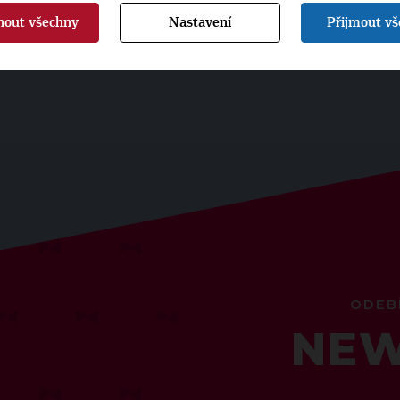
nout všechny
Nastavení
Přijmout v
ODEB
NEW