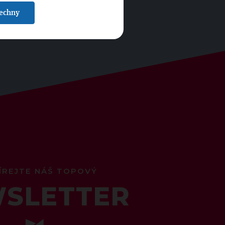
šechny
ÍREJTE NÁŠ TOPOVÝ
SLETTER