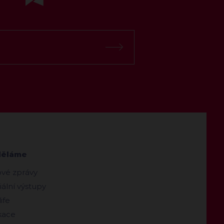
děláme
ové zprávy
ální výstupy
ife
kace