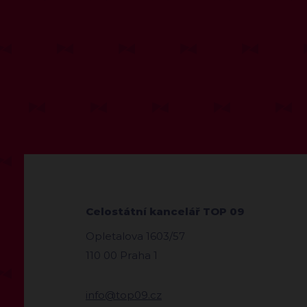
Celostátní kancelář TOP 09
Opletalova 1603/57
110 00 Praha 1
info@top09.cz