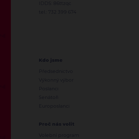
IDDS: 86ttzqc
tel.: 732 399 674
Kdo jsme
Předsednictvo
Výkonný výbor
Poslanci
Senátoři
Europoslanci
Proč nás volit
Volební program