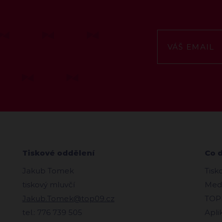
Tiskové oddělení
Co 
Jakub Tomek
Tisk
tiskový mluvčí
Medi
Jakub.Tomek@top09.cz
TOPl
tel.: 776 739 505
Apli