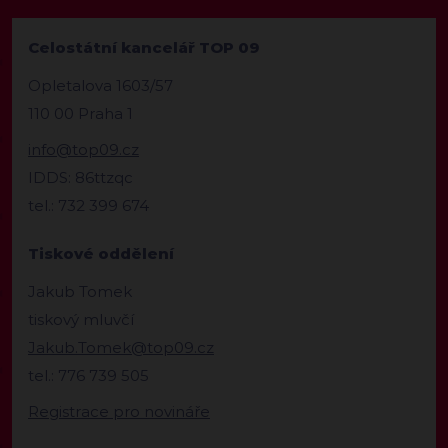
Celostátní kancelář TOP 09
Opletalova 1603/57
110 00 Praha 1
info@top09.cz
IDDS: 86ttzqc
tel.: 732 399 674
Tiskové oddělení
Jakub Tomek
tiskový mluvčí
Jakub.Tomek@top09.cz
tel.: 776 739 505
Registrace pro novináře