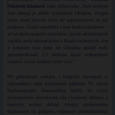
Pekarová Adamová
. Dále zdůraznila: „
Naší nejlepší
linií obrany je dobře vyzbrojená Ukrajina. Evropa
proto musí převzít větší díl odpovědnosti za její
podporu. Česká republika v tom bude pokračovat –
ať už skrze muniční iniciativu, výcvik ukrajinských
vojáků, nebo aktivní účast v Koalici ochotných. Jen
v loňském roce jsme na Ukrajinu dodali nebo
zprostředkovali 1,5 milionu kusů velkorážové
munice. Letos dodáme ještě více.
“
Při příležitosti setkání v belgické metropoli si
zákonodárci také připomněli jubilejní 70. výročí
Parlamentního shromáždění NATO. Ve svých
vystoupeních akcentovali cíle i hodnoty Aliance a
úspěchy sedmi dekád trvající parlamentní
diplomacie na podporu vzájemné transatlantické