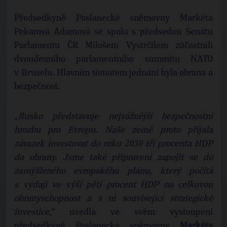
Předsedkyně Poslanecké sněmovny Markéta
Pekarová Adamová se spolu s předsedou Senátu
Parlamentu ČR Milošem Vystrčilem zúčastnili
dvoudenního parlamentního summitu NATO
v Bruselu. Hlavním tématem jednání byla obrana a
bezpečnost.
„
Rusko představuje nejvážnější bezpečnostní
hrozbu pro Evropu. Naše země proto přijala
závazek investovat do roku 2030 tři procenta HDP
do obrany. Jsme také připraveni zapojit se do
zamýšleného evropského plánu, který počítá
s výdaji ve výši pěti procent HDP na celkovou
obranyschopnost a s ní související strategické
investice,
“ uvedla ve svém vystoupení
předsedkyně Poslanecké sněmovny
Markéta