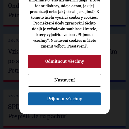
informace o jeho uživatelích (např. síťové
Ondřej Havel jednal s prezidentem
identifikátory, údaje o tom, jak jej
procházejí nebo jaký obsah je zajímá). K
Petrem Pavlem
tomuto účelu využívá soubory cookies.
Pro některé účely zpracování těchto
údajů je vyžadován souhlas uživatele,
který vyjádříte volbou „Přijmout
29.7.2026
všechny“. Nastavení cookies můžete
změnit volbou „Nastavení“.
Vzkaz Matěje Ondřeje Havla příznivcům
po setkání s prezidentem republiky
Odmítnout všechny
Petrem Pavlem
Nastavení
29.7.2026
Přijmout všechny
SPD už není ve zprávě o extremismu.
Pospíšil: Je tu pachuť