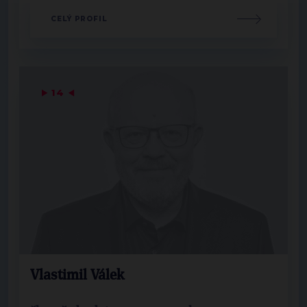
CELÝ PROFIL
▶
14
◀
Vlastimil Válek