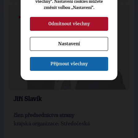
všechny“. Nastavení cookies můžete
změnit volbou „Nastavení“.
▶
13
◀
Odmítnout všechny
Nastavení
Přijmout všechny
Jiří Slavík
člen předsednictva strany
krajská organizace: Středočeská