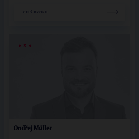
CELÝ PROFIL
▶
3
◀
Ondřej Müller