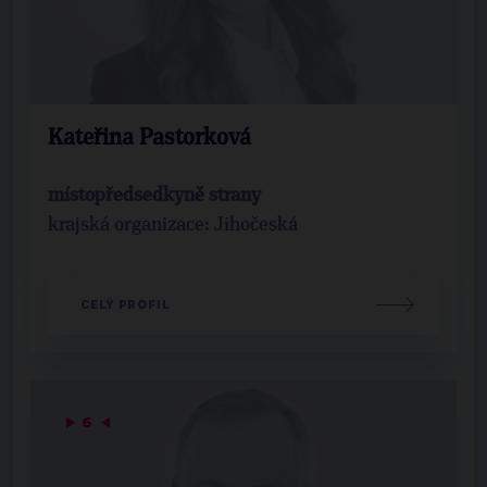
Kateřina Pastorková
místopředsedkyně strany
krajská organizace: Jihočeská
CELÝ PROFIL
▶
6
◀