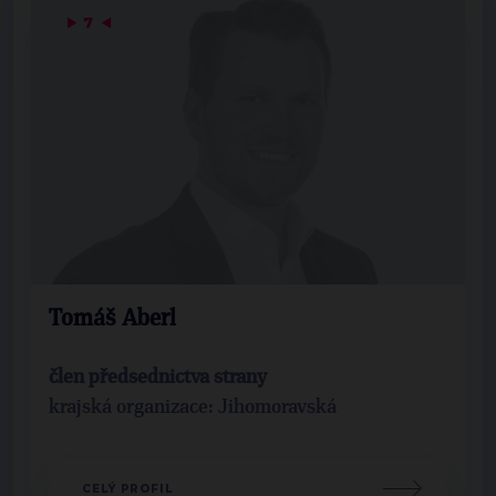
▶
7
◀
Tomáš Aberl
člen předsednictva strany
krajská organizace: Jihomoravská
CELÝ PROFIL