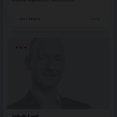
krajská organizace: Olomoucká
CELÝ PROFIL
▶
9
◀