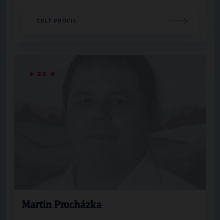
CELÝ PROFIL
▶
25
◀
Martin Procházka