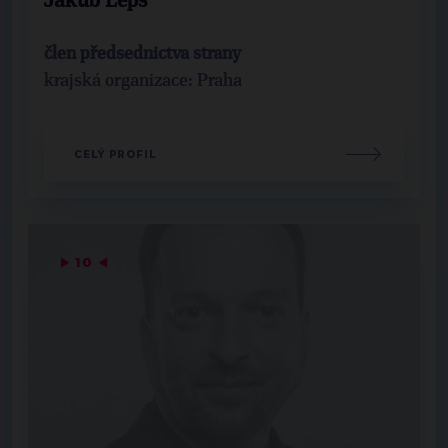
Jakub Lepš
člen předsednictva strany
krajská organizace: Praha
CELÝ PROFIL
▶
10
◀