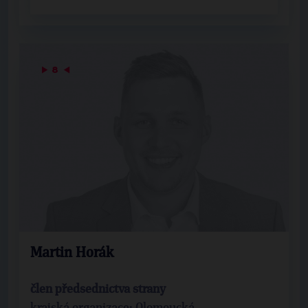
▶
8
◀
Martin Horák
člen předsednictva strany