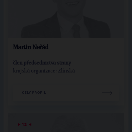
Martin Neřád
člen předsednictva strany
krajská organizace: Zlínská
CELÝ PROFIL
▶
12
◀