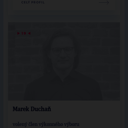
CELÝ PROFIL
▶
19
◀
Marek Duchaň
volený člen výkonného výboru