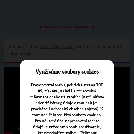
▶
WHATSAPP KANÁL
◀
Odebírejte náš
WhatsApp kanál
, dozvíte se o novinkách
jako první!
Využíváme soubory cookies
Provozovatel webu, politická strana TOP
09, získává, ukládá a zpracovává
informace o jeho uživatelích (např. síťové
identifikátory, údaje o tom, jak jej
procházejí nebo jaký obsah je zajímá). K
tomuto účelu využívá soubory cookies.
Pro některé účely zpracování těchto
údajů je vyžadován souhlas uživatele,
který vyjádříte volbou „Přijmout