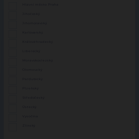
Hlavní město Praha
Jihočeský
Jihomoravský
Karlovarský
Královéhradecký
Liberecký
Moravskoslezský
Olomoucký
Pardubický
Plzeňský
Středočeský
Ústecký
Vysočina
Zlínský