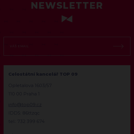
NEWSLETTER
Celostátní kancelář TOP 09
Opletalova 1603/57
110 00 Praha 1
info@top09.cz
IDDS: 86ttzqc
tel.: 732 399 674