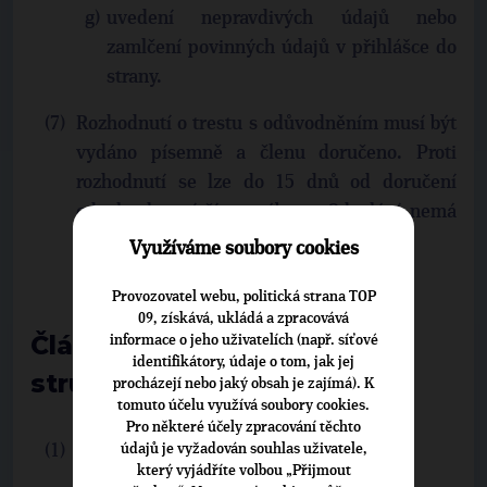
uvedení nepravdivých údajů nebo
zamlčení povinných údajů v přihlášce do
strany.
Rozhodnutí o trestu s odůvodněním musí být
vydáno písemně a členu doručeno. Proti
rozhodnutí se lze do 15 dnů od doručení
odvolat k smírčímu výboru. Odvolání nemá
odkladný účinek.
Využíváme soubory cookies
Provozovatel webu, politická strana TOP
09, získává, ukládá a zpracovává
Článek 7: Organizační
informace o jeho uživatelích (např. síťové
identifikátory, údaje o tom, jak jej
struktura strany
procházejí nebo jaký obsah je zajímá). K
tomuto účelu využívá soubory cookies.
Pro některé účely zpracování těchto
údajů je vyžadován souhlas uživatele,
Celostátní úroveň:
který vyjádříte volbou „Přijmout