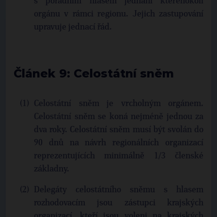
s poradním hlasem jednání kteréhokoli
orgánu v rámci regionu. Jejich zastupování
upravuje jednací řád.
Článek 9: Celostátní sněm
Celostátní sněm je vrcholným orgánem.
Celostátní sněm se koná nejméně jednou za
dva roky. Celostátní sněm musí být svolán do
90 dnů na návrh regionálních organizací
reprezentujících minimálně 1/3 členské
základny.
Delegáty celostátního sněmu s hlasem
rozhodovacím jsou zástupci krajských
organizací, kteří jsou voleni na krajských