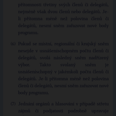
přítomnosti třetiny svých členů či delegátů,
nejméně však dvou členů nebo delegátů. Je-
li přítomna méně než polovina členů či
delegátů, nesmí sněm zařazovat nové body
programu.
Pokud se místní, regionální či krajský sněm
nesejde v usnášeníschopném počtu členů či
delegátů, svolá následný sněm nadřízený
výbor. Takto svolaný sněm je
usnášeníschopný v jakémkoli počtu členů či
delegátů. Je-li přítomna méně než polovina
členů či delegátů, nesmí sněm zařazovat nové
body programu.
Jednání orgánů a hlasování v případě střetu
zájmů či podjatosti podrobně upravuje