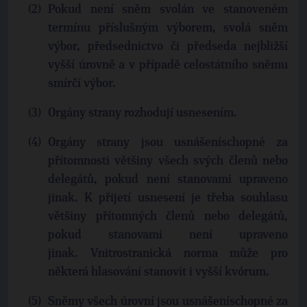
Pokud není sněm svolán ve stanoveném
termínu příslušným výborem, svolá sněm
výbor, předsednictvo či předseda nejbližší
vyšší úrovně a v případě celostátního sněmu
smírčí výbor.
Orgány strany rozhodují usnesením.
Orgány strany jsou usnášeníschopné za
přítomnosti většiny všech svých členů nebo
delegátů, pokud není stanovami upraveno
jinak. K přijetí usnesení je třeba souhlasu
většiny přítomných členů nebo delegátů,
pokud stanovami není upraveno
jinak. Vnitrostranická norma může pro
některá hlasování stanovit i vyšší kvórum.
Sněmy všech úrovní jsou usnášeníschopné za