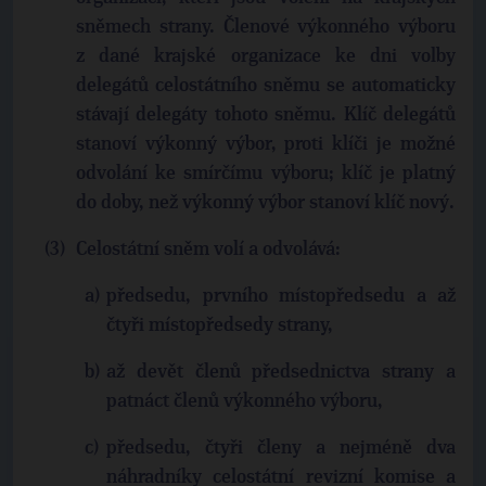
sněmech strany. Členové výkonného výboru
z dané krajské organizace ke dni volby
delegátů celostátního sněmu se automaticky
stávají delegáty tohoto sněmu. Klíč delegátů
stanoví výkonný výbor, proti klíči je možné
odvolání ke smírčímu výboru; klíč je platný
do doby, než výkonný výbor stanoví klíč nový.
Celostátní sněm volí a odvolává:
předsedu, prvního místopředsedu a až
čtyři místopředsedy strany,
až devět členů předsednictva strany a
patnáct členů výkonného výboru,
předsedu, čtyři členy a nejméně dva
náhradníky celostátní revizní komise a