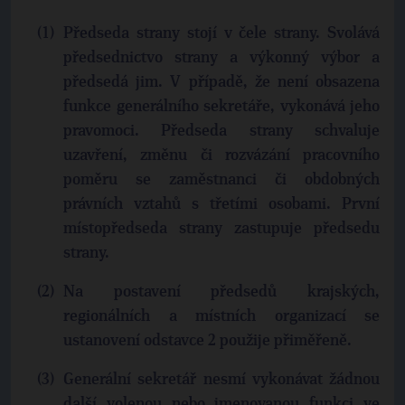
Předseda strany stojí v čele strany. Svolává
předsednictvo strany a výkonný výbor a
předsedá jim. V případě, že není obsazena
funkce generálního sekretáře, vykonává jeho
pravomoci. Předseda strany schvaluje
uzavření, změnu či rozvázání pracovního
poměru se zaměstnanci či obdobných
právních vztahů s třetími osobami. První
místopředseda strany zastupuje předsedu
strany.
Na postavení předsedů krajských,
regionálních a místních organizací se
ustanovení odstavce 2 použije přiměřeně.
Generální sekretář nesmí vykonávat žádnou
další volenou nebo jmenovanou funkci ve