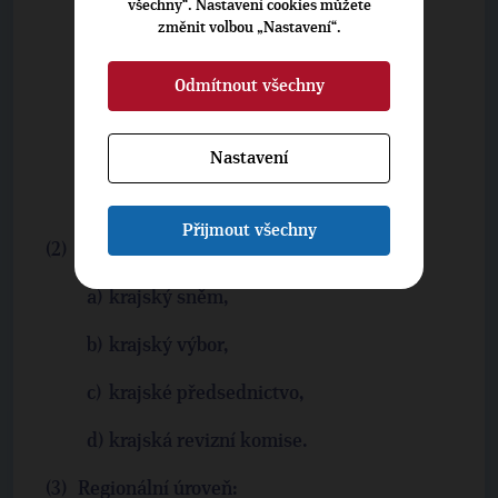
všechny“. Nastavení cookies můžete
celostátní sněm,
změnit volbou „Nastavení“.
výkonný výbor,
Odmítnout všechny
předsednictvo strany,
smírčí výbor,
Nastavení
celostátní revizní komise.
Přijmout všechny
Krajská úroveň:
krajský sněm,
krajský výbor,
krajské předsednictvo,
krajská revizní komise.
Regionální úroveň: