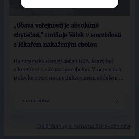
21. 5. 2026
„Obava veřejnosti je absolutně
zbytečná,“ zmiňuje Válek v souvislosti
s lékařem nakaženým ebolou
Do tuzemska dorazil občan USA, který byl
v kontaktu s nakaženým ebolou. V nemocnici
Bulovka stráví na specializovaném oddělení ...
CELÝ ČLÁNEK
Další články o tématu: Zdravotnictví