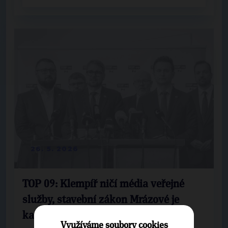
26. 5. 2026
TOP 09: Klempíř ničí média veřejné
služby, stavební zákon Mrázové je
katastrofa. Oba musí skončit
Využíváme soubory cookies