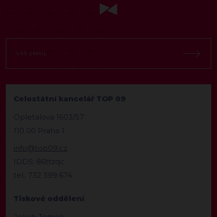
Celostátní kancelář TOP 09
Opletalova 1603/57
110 00 Praha 1
info@top09.cz
IDDS: 86ttzqc
tel.: 732 399 674
Tiskové oddělení
Jakub Tomek