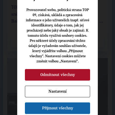
TOP 09 před dnešním jednáním Poslanecké
Provozovatel webu, politická strana TOP
sněmovny ostře kritizovala vládu Andreje
09, získává, ukládá a zpracovává
informace o jeho uživatelích (např. síťové
Babiše za chaos kolem médií veřejné služby, ...
identifikátory, údaje o tom, jak jej
procházejí nebo jaký obsah je zajímá). K
tomuto účelu využívá soubory cookies.
CELÝ ČLÁNEK
Pro některé účely zpracování těchto
údajů je vyžadován souhlas uživatele,
který vyjádříte volbou „Přijmout
všechny“. Nastavení cookies můžete
změnit volbou „Nastavení“.
Odmítnout všechny
Nastavení
Přijmout všechny