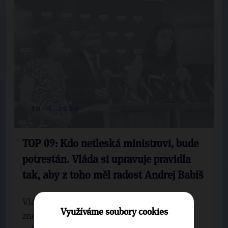
30. 6. 2026
TOP 09: Kdo netleská ministrovi, bude
potrestán. Vláda si upravuje pravidla
tak, aby z toho měl radost Andrej Babiš
Vládní koalice ANO, SPD a Motoristů sobě
Využíváme soubory cookies
znovu posouvá hranice toho, co je