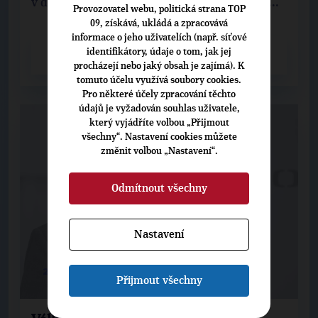
v demokratické politice přijatelné. Zatímco ...
Provozovatel webu, politická strana TOP
09, získává, ukládá a zpracovává
informace o jeho uživatelích (např. síťové
identifikátory, údaje o tom, jak jej
CELÝ ČLÁNEK
procházejí nebo jaký obsah je zajímá). K
tomuto účelu využívá soubory cookies.
Pro některé účely zpracování těchto
údajů je vyžadován souhlas uživatele,
který vyjádříte volbou „Přijmout
všechny“. Nastavení cookies můžete
změnit volbou „Nastavení“.
Odmítnout všechny
Nastavení
26. 6. 2026
Přijmout všechny