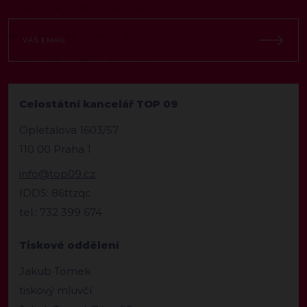
Celostátní kancelář TOP 09
Opletalova 1603/57
110 00 Praha 1
info@top09.cz
IDDS: 86ttzqc
tel.: 732 399 674
Tiskové oddělení
Jakub Tomek
tiskový mluvčí