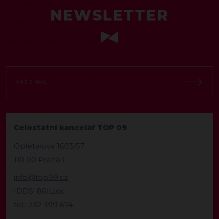
NEWSLETTER
Celostátní kancelář TOP 09
Opletalova 1603/57
110 00 Praha 1
info@top09.cz
IDDS: 86ttzqc
tel.: 732 399 674