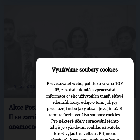
Využíváme soubory cookies
Provozovatel webu, politická strana TOP
7. 2. 2024
09, získává, ukládá a zpracovává
informace o jeho uživatelích (např. síťové
identifikátory, údaje o tom, jak jej
Akce Poslanecká sněmovna proti rakovině
procházejí nebo jaký obsah je zajímá). K
tomuto účelu využívá soubory cookies.
II se zaměřuje na prevenci onkologických
Pro některé účely zpracování těchto
onemocnění v krajích
údajů je vyžadován souhlas uživatele,
který vyjádříte volbou „Přijmout
všechny“. Nastavení cookies můžete