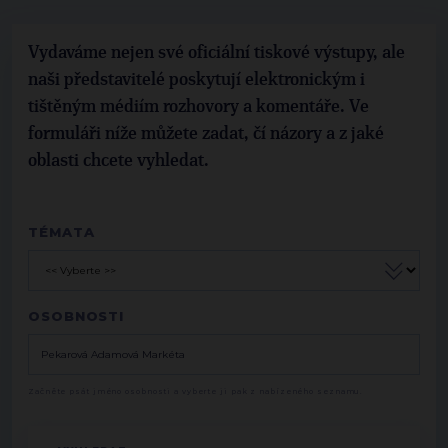
Vydaváme nejen své oficiální tiskové výstupy, ale
naši představitelé poskytují elektronickým i
tištěným médiím rozhovory a komentáře. Ve
formuláři níže můžete zadat, čí názory a z jaké
oblasti chcete vyhledat.
TÉMATA
OSOBNOSTI
Začněte psát jméno osobnosti a vyberte ji pak z nabízeného seznamu.