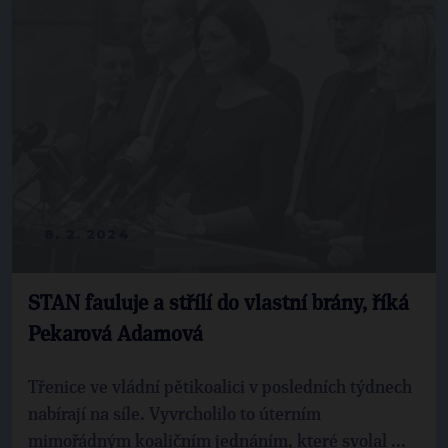
8. 2. 2024
STAN fauluje a střílí do vlastní brány, říká
Pekarová Adamová
Třenice ve vládní pětikoalici v posledních týdnech
nabírají na síle. Vyvrcholilo to úterním
mimořádným koaličním jednáním, které svolal ...