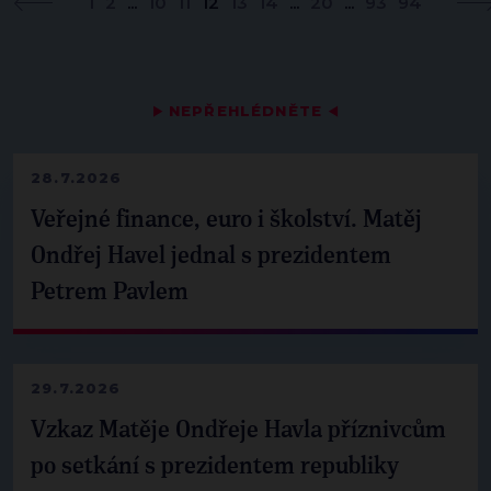
1
2
...
10
11
12
13
14
...
20
...
93
94
▶
NEPŘEHLÉDNĚTE
◀
28.7.2026
Veřejné finance, euro i školství. Matěj
Ondřej Havel jednal s prezidentem
Petrem Pavlem
29.7.2026
Vzkaz Matěje Ondřeje Havla příznivcům
po setkání s prezidentem republiky