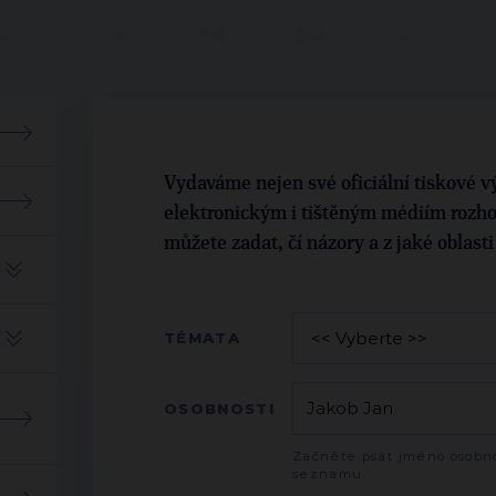
Vydaváme nejen své oficiální tiskové vý
elektronickým i tištěným médiím rozho
můžete zadat, čí názory a z jaké oblast
TÉMATA
OSOBNOSTI
Začněte psát jméno osobno
seznamu.