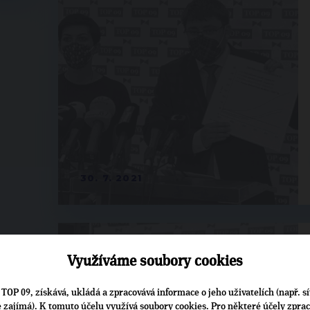
30. 7. 2021
Využíváme soubory cookies
TOP 09, získává, ukládá a zpracovává informace o jeho uživatelích (např. sí
je zajímá). K tomuto účelu využívá soubory cookies. Pro některé účely zpra