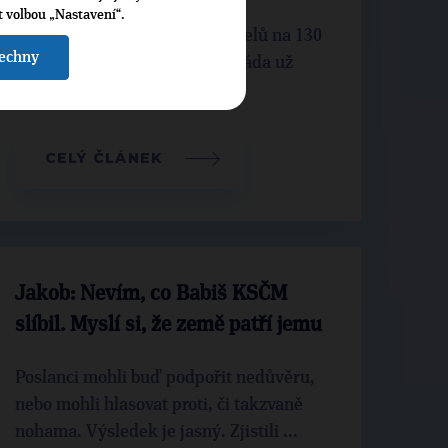
t volbou „Nastavení“.
TOP 09 podpoří růst platů učitelů na 130
šechny
procent průměrného platu. Vláda už
několikrát novelu zákona o ...
CELÝ ČLÁNEK
Jakob: Nevím, co Babiš KSČM
slíbil. Myslí si, že země patří jemu
Poslanci mohli buď podpořit nedůvěru,
nebo mohli hlasovat proti, či takzvaně
nohama. Výsledek je jasný. Zjistili ...