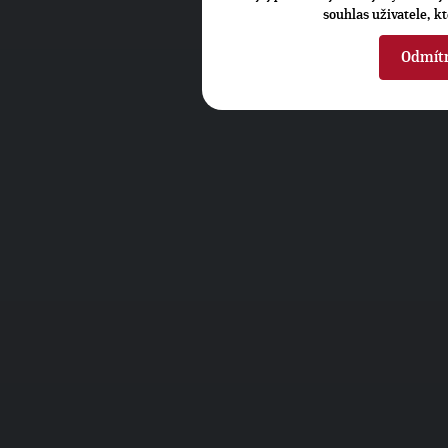
souhlas uživatele, k
Odmít