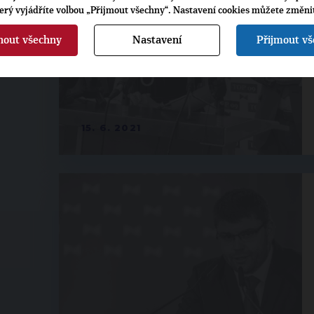
terý vyjádříte volbou „Přijmout všechny“. Nastavení cookies můžete změni
nout všechny
Nastavení
Přijmout v
15. 6. 2021