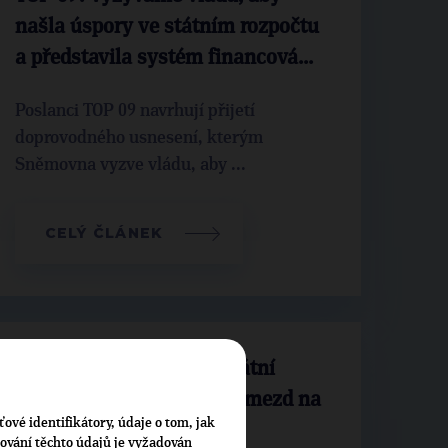
našla úspory ve státním rozpočtu
a představila systém financová...
Poslanci TOP 09 navrhují přijetí
doprovodného usnesení, kterým
Sněmovna vyzve vládu, aby ...
CELÝ ČLÁNEK
Učitelé si zaslouží adekvátní
odměnu. Podpoříme růst mezd na
ťové identifikátory, údaje o tom, jak
130 % průměrného platu
cování těchto údajů je vyžadován