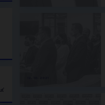
12. 10. 2021
uť