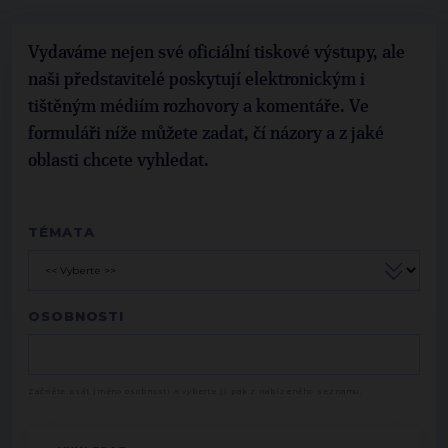
Vydaváme nejen své oficiální tiskové výstupy, ale
naši představitelé poskytují elektronickým i
tištěným médiím rozhovory a komentáře. Ve
formuláři níže můžete zadat, čí názory a z jaké
oblasti chcete vyhledat.
TÉMATA
OSOBNOSTI
Začněte psát jméno osobnosti a vyberte ji pak z nabízeného seznamu.