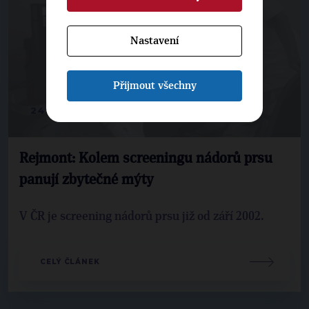
Nastavení
Přijmout všechny
24. 6. 2021
Rejmont: Kolem screeningu nádorů prsu
panují zbytečné mýty
V ČR je screening nádorů prsu již od září 2002.
CELÝ ČLÁNEK