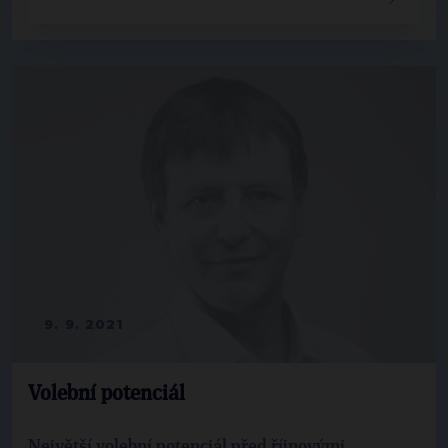
9. 9. 2021
Volební potenciál
Největší volební potenciál před říjnovými