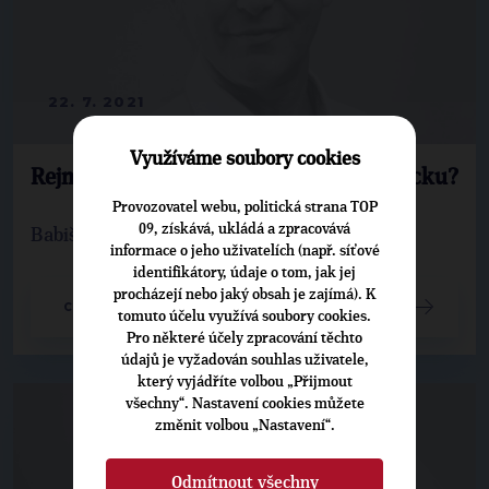
22. 7. 2021
Využíváme soubory cookies
Rejmont: Platy pro lékaře jako v Německu?
Provozovatel webu, politická strana TOP
09, získává, ukládá a zpracovává
Babiš opět slibuje nemožné.
informace o jeho uživatelích (např. síťové
identifikátory, údaje o tom, jak jej
procházejí nebo jaký obsah je zajímá). K
CELÝ ČLÁNEK
tomuto účelu využívá soubory cookies.
Pro některé účely zpracování těchto
údajů je vyžadován souhlas uživatele,
který vyjádříte volbou „Přijmout
všechny“. Nastavení cookies můžete
změnit volbou „Nastavení“.
Odmítnout všechny