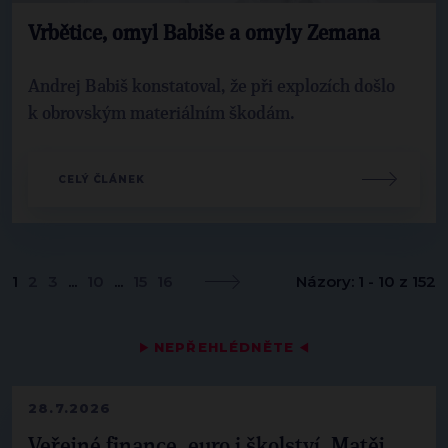
Vrbětice, omyl Babiše a omyly Zemana
Andrej Babiš konstatoval, že při explozích došlo
k obrovským materiálním škodám.
CELÝ ČLÁNEK
1
2
3
...
10
...
15
16
Názory: 1 - 10 z 152
▶
NEPŘEHLÉDNĚTE
◀
28.7.2026
Veřejné finance, euro i školství. Matěj