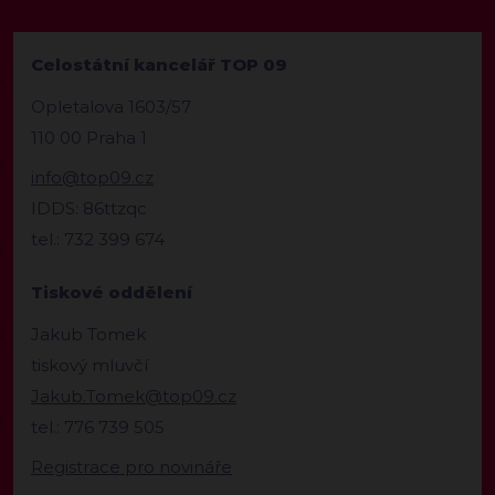
Celostátní kancelář TOP 09
Opletalova 1603/57
110 00 Praha 1
info@top09.cz
IDDS: 86ttzqc
tel.: 732 399 674
Tiskové oddělení
Jakub Tomek
tiskový mluvčí
Jakub.Tomek@top09.cz
tel.: 776 739 505
Registrace pro novináře