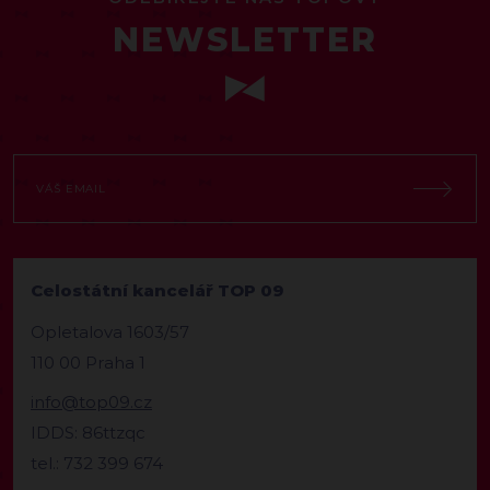
NEWSLETTER
Celostátní kancelář TOP 09
Opletalova 1603/57
110 00 Praha 1
info@top09.cz
IDDS: 86ttzqc
tel.: 732 399 674