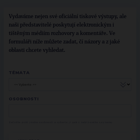
Vydaváme nejen své oficiální tiskové výstupy, ale
naši představitelé poskytují elektronickým i
tištěným médiím rozhovory a komentáře. Ve
formuláři níže můžete zadat, čí názory a z jaké
oblasti chcete vyhledat.
TÉMATA
OSOBNOSTI
Začněte psát jméno osobnosti a vyberte ji pak z nabízeného seznamu.