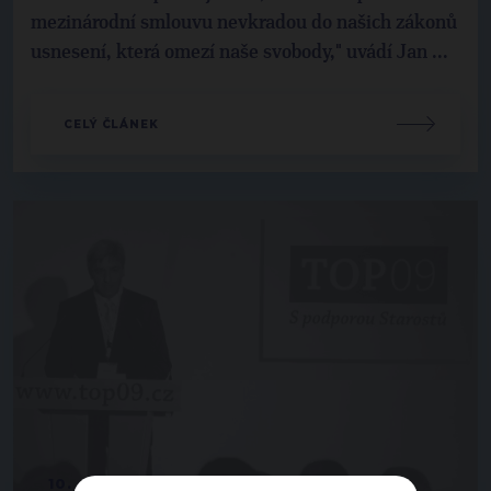
mezinárodní smlouvu nevkradou do našich zákonů
usnesení, která omezí naše svobody," uvádí Jan ...
CELÝ ČLÁNEK
10. 4. 2012