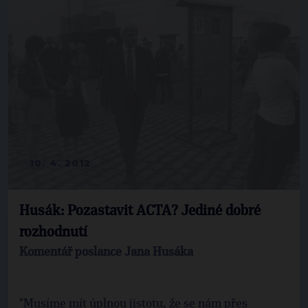
10. 4. 2012
Husák: Pozastavit ACTA? Jediné dobré
rozhodnutí
Komentář poslance Jana Husáka
"Musíme mít úplnou jistotu, že se nám přes