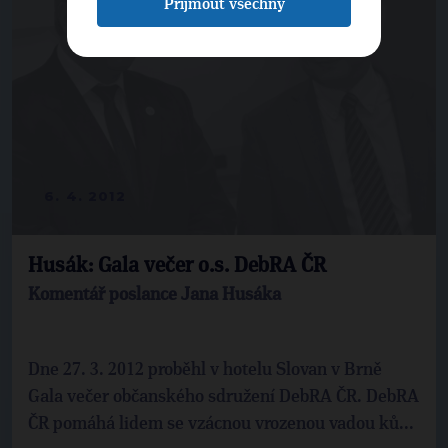
Přijmout všechny
6. 4. 2012
Husák: Gala večer o.s. DebRA ČR
Komentář poslance Jana Husáka
Dne 27. 3. 2012 proběhl v hotelu Slovan v Brně
Gala večer občanského sdružení DebRA ČR. DebRA
ČR pomáhá lidem se vzácnou vrozenou vadou ků...