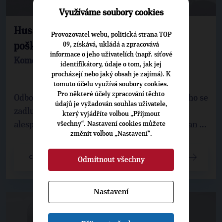
Využíváme soubory cookies
Husák: Odboráři opět vydírají a chtějí
Provozovatel webu, politická strana TOP
09, získává, ukládá a zpracovává
poškodit české hospodářství
informace o jeho uživatelích (např. síťové
Komentář poslance Jana Husáka
identifikátory, údaje o tom, jak jej
procházejí nebo jaký obsah je zajímá). K
tomuto účelu využívá soubory cookies.
Pro některé účely zpracování těchto
Odboráři nechápou, že v době krize a zvyšujícího se
údajů je vyžadován souhlas uživatele,
zadlužování vláda nemá jinou možnost, než
který vyjádříte volbou „Přijmout
všechny“. Nastavení cookies můžete
alespoň trochu reformovat finance, popisuje Jan ...
změnit volbou „Nastavení“.
CELÝ ČLÁNEK
Odmítnout všechny
Nastavení