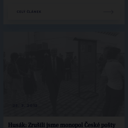
CELÝ ČLÁNEK
25. 3. 2012
Husák: Zrušili jsme monopol České pošty