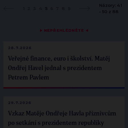
Názory: 41
1
2
3
4
5
6
7
8
9
- 50 z 88
▶
NEPŘEHLÉDNĚTE
◀
28.7.2026
Veřejné finance, euro i školství. Matěj
Ondřej Havel jednal s prezidentem
Petrem Pavlem
29.7.2026
Vzkaz Matěje Ondřeje Havla příznivcům
po setkání s prezidentem republiky