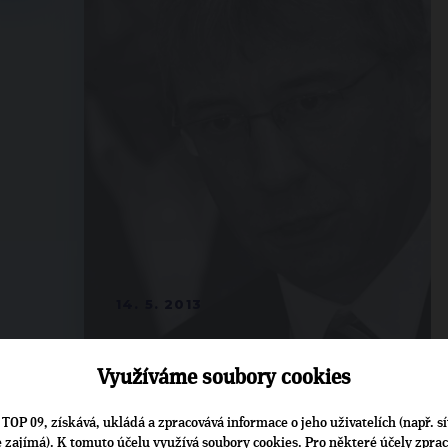
14. 5. 2013
Využíváme soubory cookies
TOP 09, získává, ukládá a zpracovává informace o jeho uživatelích (např. sí
je zajímá). K tomuto účelu využívá soubory cookies. Pro některé účely zpra