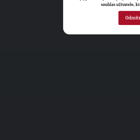
souhlas uživatele, k
Odmít