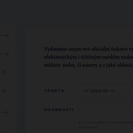
Vydaváme nejen své oficiální tiskové vý
elektronickým i tištěným médiím rozho
můžete zadat, čí názory a z jaké oblast
TÉMATA
OSOBNOSTI
Začněte psát jméno osobno
seznamu.