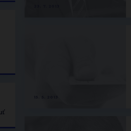
23. 7. 2013
15. 5. 2013
uť