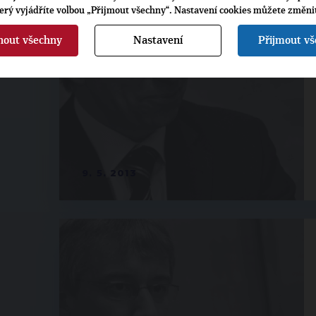
terý vyjádříte volbou „Přijmout všechny“. Nastavení cookies můžete změni
nout všechny
Nastavení
Přijmout v
9. 5. 2013