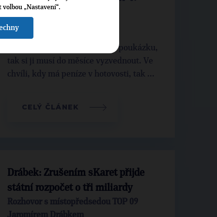
t volbou „Nastavení“.
Jaromírem Drábkem
šechny
Když někdo dostane poštovní poukázku,
tak si ji musí do měsíce vyzvednout. Ve
chvíli, kdy má peníze v hotovosti, tak ...
CELÝ ČLÁNEK
Drábek: Zrušením sKaret přijde
státní rozpočet o tři miliardy
Rozhovor s místopředsedou TOP 09
Jaromírem Drábkem