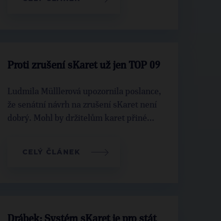
Proti zrušení sKaret už jen TOP 09
Ludmila Mülllerová upozornila poslance,
že senátní návrh na zrušení sKaret není
dobrý. Mohl by držitelům karet přiné...
CELÝ ČLÁNEK
Drábek: Systém sKaret je pro stát