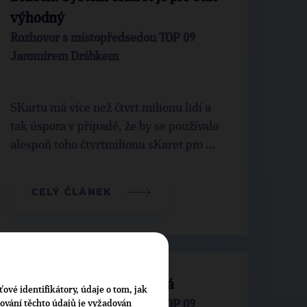
výhodný
Rozhovor s místopředsedou TOP 09
Jaromírem Drábkem
SKartu má více než čtvrt milionu lidí a
tak úspora v případě, že by se používalo
alespoň toho čtvrtmilionu sKaret pro ...
CELÝ ČLÁNEK
Drábek: sKarta je užitečná
ťové identifikátory, údaje o tom, jak
cování těchto údajů je vyžadován
Rozhovor s místopředsedou TOP 09