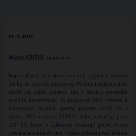
14. 5. 2013
Martin KŘÍŽEK
, moderátor
Boj o sKarty, přes které má stát vyplácet sociální
dávky, se vrací do sněmovny. Poslanci mají na stole
návrh na jejich zrušení, ten v Senátu prosadila
sociální demokracie. Tu podporují Věci veřejné a
komunisté, ukončit sporný projekt chtějí ale i
vládní ODS a strana LIDEM. Jako jediná je proti
TOP 09, která v kabinetu obsazuje právě resort
práce a sociálních věcí. Vláda přitom před dvěma