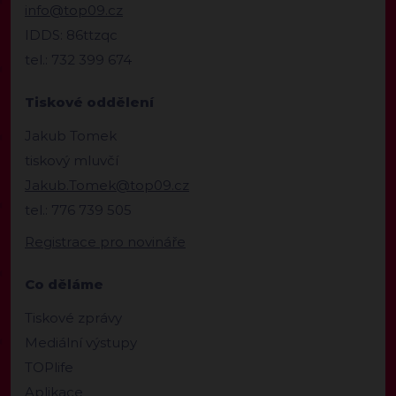
info@top09.cz
IDDS: 86ttzqc
tel.: 732 399 674
Tiskové oddělení
Jakub Tomek
tiskový mluvčí
Jakub.Tomek@top09.cz
tel.: 776 739 505
Registrace pro novináře
Co děláme
Tiskové zprávy
Mediální výstupy
TOPlife
Aplikace