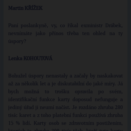
Martin KŘÍŽEK
Paní poslankyně, vy, co říkal exministr Drábek,
nevnímáte jako přínos třeba ten ohled na ty
úspory?
Lenka KOHOUTOVÁ
Bohužel úspory nenastaly a začaly by naskakovat
až za několik let a je diskutabilní do jaké míry. Já
bych možná to trošku opravila po svém,
identifikační funkce karty doposud nefunguje a
jediný úřad ji neumí načíst. Je rozdáno zhruba 280
tisíc karet a z toho platební funkci používá zhruba
15 % lidí. Karty osob se zdravotním postižením,