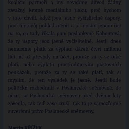
koaliční partneři a my nevidíme důvod žádný
závažný kromě mediálního tlaku, proč bychom
v tuto chvíli, když jsou jasné vyčíslitelné úspory,
proč ten svůj pohled měnit a já musím jenom říci
na to, co tady říkala paní poslankyně Kohoutová,
že ty úspory jsou jasně vyčíslitelné. Jestli dnes
nemusíme platit za výplatu dávek čtvrt milionu
lidí, ať už převody na účet, protože za ty se také
platí, nebo výplatu prostřednictvím poštovních
poukázek, protože za ty se také platí, tak si
myslím, že ten výsledek je jasné. Jestli bude
politické rozhodnutí v Poslanecké sněmovně, že
něco, co Poslanecká sněmovna před dvěma lety
zavedla, tak teď zase zruší, tak to je samozřejmě
suverénní právo Poslanecké sněmovny.
Martin KŘÍŽEK