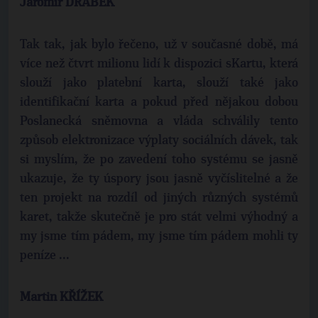
Jaromír DRÁBEK
Tak tak, jak bylo řečeno, už v současné době, má
více než čtvrt milionu lidí k dispozici sKartu, která
slouží jako platební karta, slouží také jako
identifikační karta a pokud před nějakou dobou
Poslanecká sněmovna a vláda schválily tento
způsob elektronizace výplaty sociálních dávek, tak
si myslím, že po zavedení toho systému se jasně
ukazuje, že ty úspory jsou jasně vyčíslitelné a že
ten projekt na rozdíl od jiných různých systémů
karet, takže skutečně je pro stát velmi výhodný a
my jsme tím pádem, my jsme tím pádem mohli ty
peníze ...
Martin KŘÍŽEK