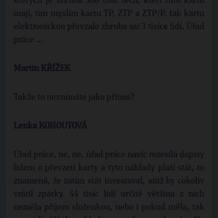
kterých je zhruba 300 tisíc těch, kteří tuto kartu
mají, tím myslím kartu TP, ZTP a ZTP/P, tak kartu
elektronickou převzalo zhruba asi 3 tisíce lidí. Úřad
práce ...
Martin KŘÍŽEK
Takže to nevnímáte jako přínos?
Lenka KOHOUTOVÁ
Úřad práce, ne, ne, úřad práce navíc rozesílá dopisy
lidem o převzetí karty a tyto náklady platí stát, to
znamená, že zatím stát investoval, aniž by cokoliv
vrátil zpátky. 44 tisíc lidí určitě většina z nich
neměla příjem složenkou, nebo i pokud měla, tak