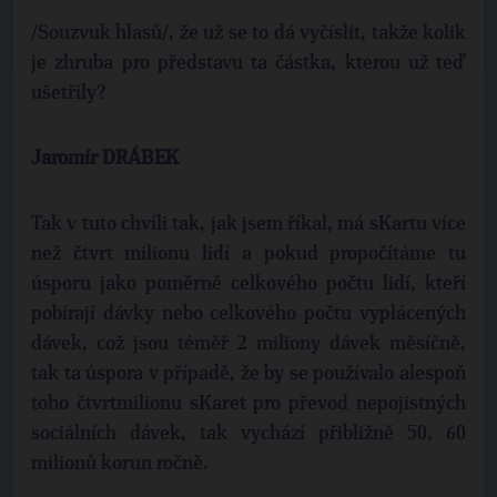
/Souzvuk hlasů/, že už se to dá vyčíslit, takže kolik
je zhruba pro představu ta částka, kterou už teď
ušetřily?
Jaromír DRÁBEK
Tak v tuto chvíli tak, jak jsem říkal, má sKartu více
než čtvrt milionu lidí a pokud propočítáme tu
úsporu jako poměrně celkového počtu lidí, kteří
pobírají dávky nebo celkového počtu vyplácených
dávek, což jsou téměř 2 miliony dávek měsíčně,
tak ta úspora v případě, že by se používalo alespoň
toho čtvrtmilionu sKaret pro převod nepojistných
sociálních dávek, tak vychází přibližně 50, 60
milionů korun ročně.