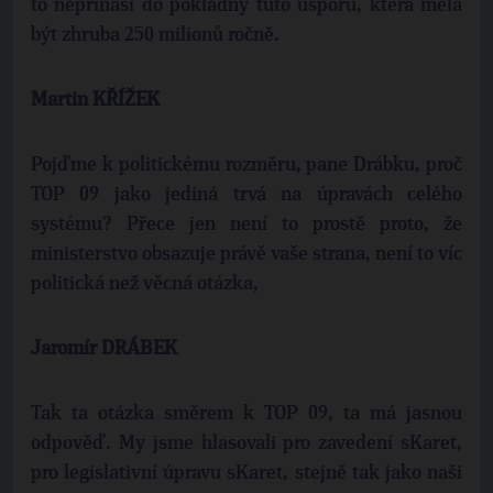
to nepřináší do pokladny tuto úsporu, která měla
být zhruba 250 milionů ročně.
Martin KŘÍŽEK
Pojďme k politickému rozměru, pane Drábku, proč
TOP 09 jako jediná trvá na úpravách celého
systému? Přece jen není to prostě proto, že
ministerstvo obsazuje právě vaše strana, není to víc
politická než věcná otázka,
Jaromír DRÁBEK
Tak ta otázka směrem k TOP 09, ta má jasnou
odpověď. My jsme hlasovali pro zavedení sKaret,
pro legislativní úpravu sKaret, stejně tak jako naši