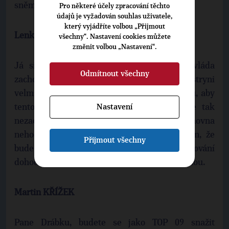
sněmovny?
Pro některé účely zpracování těchto
údajů je vyžadován souhlas uživatele,
který vyjádříte volbou „Přijmout
Lenka KOHOUTOVÁ
všechny“. Nastavení cookies můžete
změnit volbou „Nastavení“.
Já si myslím, že jsme se zas ..., že se vláda
Odmítnout všechny
zachovala velmi korektně, protože paní ministryni
velmi slušně požádala a dala jí prostor k tomu, aby
Nastavení
tento projekt ukončila. Paní ministryně se tak
nezachovala, a proto Poslanecká sněmovna
nehodlá už dále čekat a podpoří návrh s tím, že
Přijmout všechny
bude požadovat určitou opravu a reflektování
dohod o ukončení smlouvy s Českou spořitelnou.
Martin KŘÍŽEK
Pane Drábku, budete se jako TOP 09 snažit