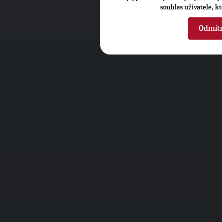
souhlas uživatele, k
Odmít