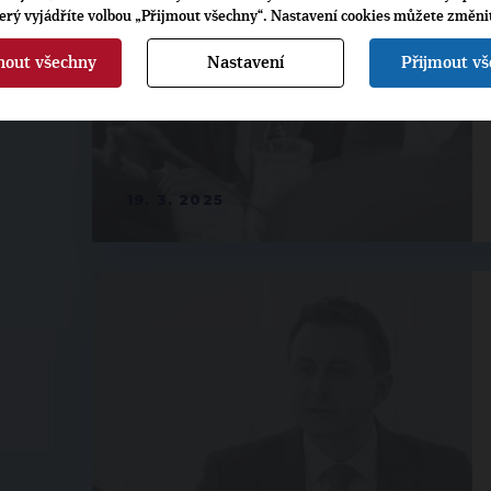
terý vyjádříte volbou „Přijmout všechny“. Nastavení cookies můžete změni
nout všechny
Nastavení
Přijmout v
19. 3. 2025