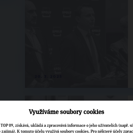
20. 3. 2025
Využíváme soubory cookies
TOP 09, získává, ukládá a zpracovává informace o jeho uživatelích (např. sí
je zajímá). K tomuto účelu využívá soubory cookies. Pro některé účely zpra