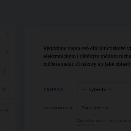
Vydaváme nejen své oficiální tiskové vý
elektronickým i tištěným médiím rozho
můžete zadat, čí názory a z jaké oblast
TÉMATA
OSOBNOSTI
Začněte psát jméno osobno
seznamu.