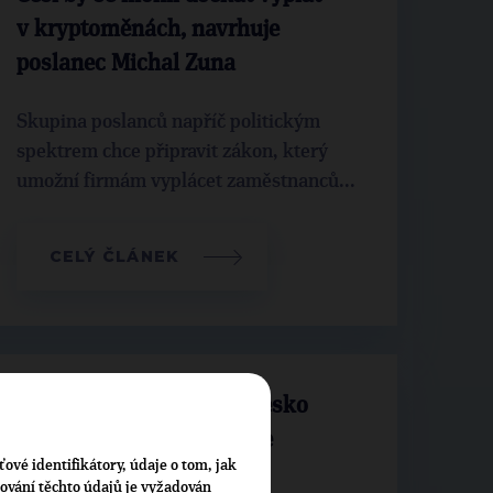
v kryptoměnách, navrhuje
poslanec Michal Zuna
Skupina poslanců napříč politickým
spektrem chce připravit zákon, který
umožní firmám vyplácet zaměstnanců...
CELÝ ČLÁNEK
Poslanec Michal Zuna: Česko
naplňuje potenciál stát se
ťové identifikátory, údaje o tom, jak
kryptovelmocí
cování těchto údajů je vyžadován