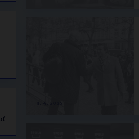
11. 4. 2025
uť