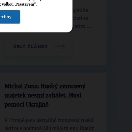
t volbou „Nastavení“.
Česko se posouvá k moderní digitální
šechny
ekonomice, jejíž nedílnou součástí se
stávají kryptoměny. Nová legislativa ...
CELÝ ČLÁNEK
Michal Zuna: Ruský zmrazený
majetek nesmí zahálet. Musí
pomoci Ukrajině
V Evropě jsou aktuálně zmrazená ruská
aktiva v hodnotě 300 miliard eur. Ruský