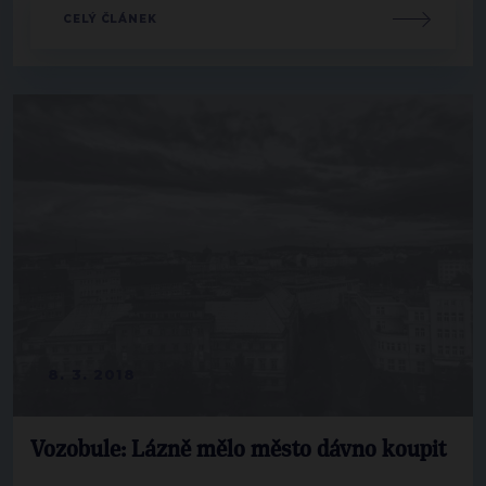
CELÝ ČLÁNEK
8. 3. 2018
Vozobule: Lázně mělo město dávno koupit