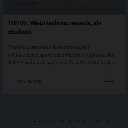
14. 12. 2017
TOP 09: Město teplárnu neprodá, ale
zhodnotí
Plzeňští zastupitelé dnes rozhodovali
o budoucnosti společnosti Plzeňská teplárenská.
TOP 09 podpořila společnou fúzi Plzeňské teplá...
CELÝ ČLÁNEK
1
2
...
10
...
17
18
19
20
21
...
24
25