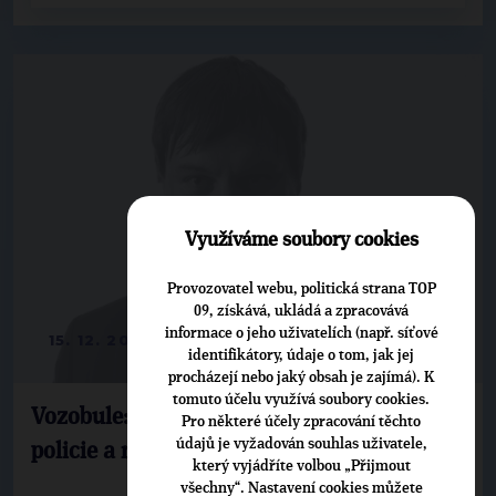
Využíváme soubory cookies
Provozovatel webu, politická strana TOP
09, získává, ukládá a zpracovává
informace o jeho uživatelích (např. síťové
15. 12. 2017
identifikátory, údaje o tom, jak jej
procházejí nebo jaký obsah je zajímá). K
tomuto účelu využívá soubory cookies.
Vozobule: Plzeň ignorovala doporučení
Pro některé účely zpracování těchto
údajů je vyžadován souhlas uživatele,
policie a neomezila hazard
který vyjádříte volbou „Přijmout
všechny“. Nastavení cookies můžete