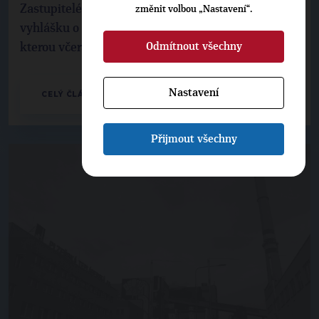
Zastupitelé Plzně za TOP 09 nepodpořili novou
změnit volbou „Nastavení“.
vyhlášku o hazardu. Obecně závazný předpis,
Odmítnout všechny
kterou včera zastupitelstvo přijalo, určuje místa, ...
Nastavení
CELÝ ČLÁNEK
Přijmout všechny