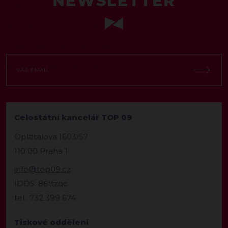
NEWSLETTER
Celostátní kancelář TOP 09
Opletalova 1603/57
110 00 Praha 1
info@top09.cz
IDDS: 86ttzqc
tel.: 732 399 674
Tiskové oddělení