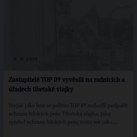
9. 3. 2018
Zastupitelé TOP 09 vyvěsili na radnicích a
úřadech tibetské vlajky
Stejně jako loni se politici TOP 09 rozhodli podpořit
ochranu lidských práv. Tibetská vlajka, jako
symbol ochrany lidských práv, tento rok jako ...