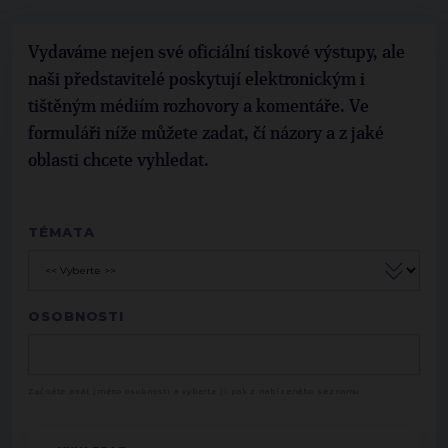
Vydaváme nejen své oficiální tiskové výstupy, ale
naši představitelé poskytují elektronickým i
tištěným médiím rozhovory a komentáře. Ve
formuláři níže můžete zadat, čí názory a z jaké
oblasti chcete vyhledat.
TÉMATA
OSOBNOSTI
Začněte psát jméno osobnosti a vyberte ji pak z nabízeného seznamu.