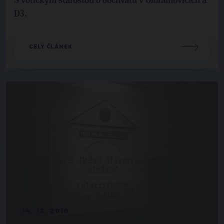
S votickým starostou o obchvatu v Olbramovicích a
D3.
CELÝ ČLÁNEK
14. 12. 2018