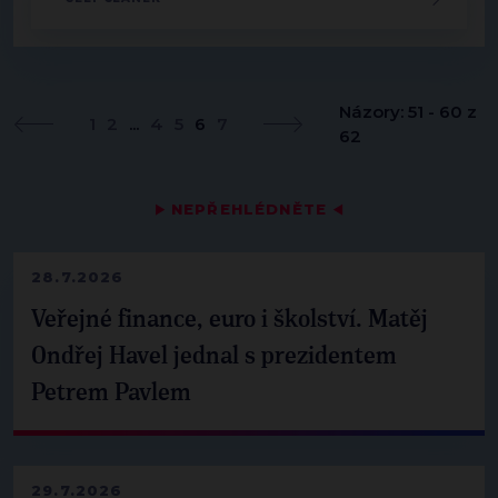
Názory: 51 - 60 z
1
2
...
4
5
6
7
62
▶
NEPŘEHLÉDNĚTE
◀
28.7.2026
Veřejné finance, euro i školství. Matěj
Ondřej Havel jednal s prezidentem
Petrem Pavlem
29.7.2026