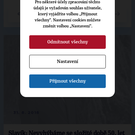
Pro některé účely zpracování těchto
údajů je vyžadován souhlas uživatele,
který vyjádříte volbou „Přijmout
CELÝ ČLÁNEK
všechny“. Nastavení cookies můžete
změnit volbou „Nastavení“.
Odmítnout všechny
Nastavení
Přijmout všechny
31. 8. 2018
Slavík: Nevyhýbáme se složité době 50. let