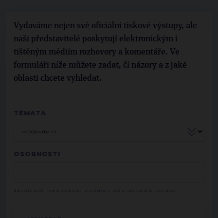
Vydaváme nejen své oficiální tiskové výstupy, ale
naši představitelé poskytují elektronickým i
tištěným médiím rozhovory a komentáře. Ve
formuláři níže můžete zadat, čí názory a z jaké
oblasti chcete vyhledat.
TÉMATA
OSOBNOSTI
Začněte psát jméno osobnosti a vyberte ji pak z nabízeného seznamu.