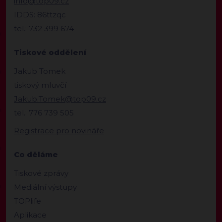
info@top09.cz
IDDS: 86ttzqc
tel.: 732 399 674
Tiskové oddělení
Jakub Tomek
tiskový mluvčí
Jakub.Tomek@top09.cz
tel.: 776 739 505
Registrace pro novináře
Co děláme
Tiskové zprávy
Mediální výstupy
TOPlife
Aplikace