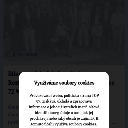
9. 10. 2018
Bilance voleb. Jakob potřetí starostou
Roztok, úspěch Švendy v Příbrami a přes
Využíváme soubory cookies
72 % pro Czernina v Dymokurech.
Provozovatel webu, politická strana TOP
09, získává, ukládá a zpracovává
Komunální volby přinesly středočeské TOP 09
informace o jeho uživatelích (např. síťové
identifikátory, údaje o tom, jak jej
dvanáctero vítězství, ve větších městech pak
procházejí nebo jaký obsah je zajímá). K
povětšinou obsazení druhé příčky. Výsledky se ...
tomuto účelu využívá soubory cookies.