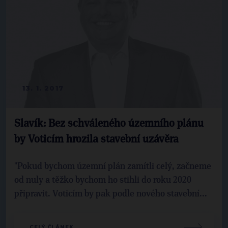
13. 1. 2017
Slavík: Bez schváleného územního plánu
by Voticím hrozila stavební uzávěra
"Pokud bychom územní plán zamítli celý, začneme
od nuly a těžko bychom ho stihli do roku 2020
připravit. Voticím by pak podle nového stavební...
CELÝ ČLÁNEK