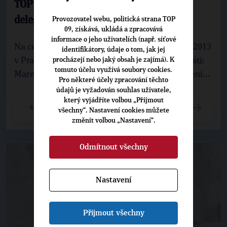
TOP 09 se připravuje na sněm. Jeho
delegáti zvolí nové vedení
Provozovatel webu, politická strana TOP
09, získává, ukládá a zpracovává
informace o jeho uživatelích (např. síťové
Na celostátní sněm, který proběhne 7. a 8. 12. 2013
identifikátory, údaje o tom, jak jej
procházejí nebo jaký obsah je zajímá). K
v Praze, se za Plzeňský kraj chystají tito delegáti:
tomuto účelu využívá soubory cookies.
Marek Ženíšek, Jaroslav Lobkowicz, Ondřej Žení...
Pro některé účely zpracování těchto
údajů je vyžadován souhlas uživatele,
který vyjádříte volbou „Přijmout
CELÝ ČLÁNEK
všechny“. Nastavení cookies můžete
změnit volbou „Nastavení“.
Odmítnout všechny
Nastavení
Přijmout všechny