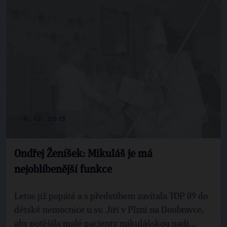
4. 12. 2013
Ondřej Ženíšek: Mikuláš je má
nejoblíbenější funkce
Letos již popáté a s předstihem zavítala TOP 09 do
dětské nemocnice u sv. Jiří v Plzni na Doubravce,
aby potěšila malé pacienty mikulášskou nadí...