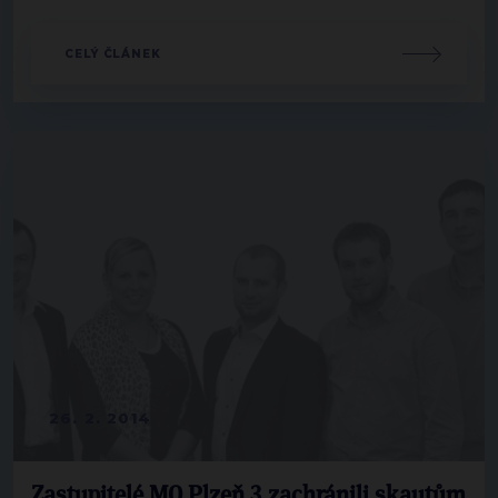
CELÝ ČLÁNEK
26. 2. 2014
Zastupitelé MO Plzeň 3 zachránili skautům