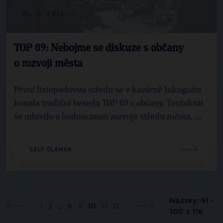
15. 11. 2012
TOP 09: Nebojme se diskuze s občany
o rozvoji města
První listopadovou středu se v kavárně Inkognito
konala tradiční beseda TOP 09 s občany. Tentokrát
se mluvilo o budoucnosti rozvoje středu města. ...
CELÝ ČLÁNEK
Názory: 91 -
1
2
...
8
9
10
11
12
100 z 116