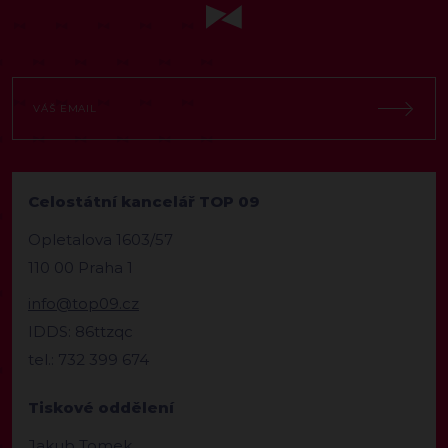
Celostátní kancelář TOP 09
Opletalova 1603/57
110 00 Praha 1
info@top09.cz
IDDS: 86ttzqc
tel.: 732 399 674
Tiskové oddělení
Jakub Tomek