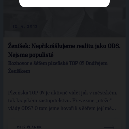
12. 4. 2013
Ženíšek: Nepřikrášlujeme realitu jako ODS.
Nejsme populisté
Rozhovor s šéfem plzeňské TOP 09 Ondřejem
Ženíškem
Plzeňská TOP 09 je aktivně vidět jak v městském,
tak krajském zastupitelstvu. Převezme „otěže“
vlády ODS? O tom jsme hovořili s šéfem její mě...
CELÝ ČLÁNEK