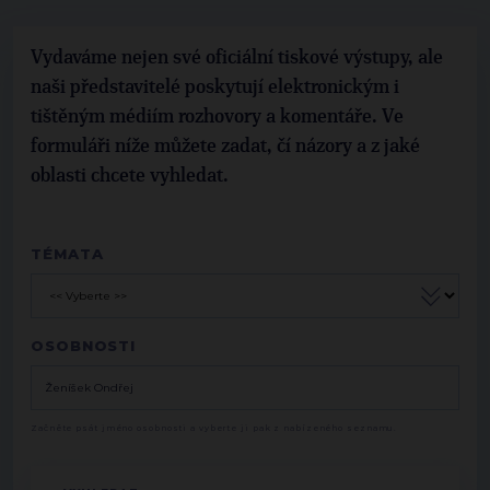
Vydaváme nejen své oficiální tiskové výstupy, ale
naši představitelé poskytují elektronickým i
tištěným médiím rozhovory a komentáře. Ve
formuláři níže můžete zadat, čí názory a z jaké
oblasti chcete vyhledat.
TÉMATA
OSOBNOSTI
Začněte psát jméno osobnosti a vyberte ji pak z nabízeného seznamu.