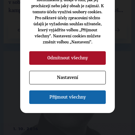
identifikátory, údaje o tom, jak jej
v sobotu 4. října Plzeň. V rámci předvolební
procházejí nebo jaký obsah je zajímá). K
kampaně jej čekalo svezení na cyklobaru a návš...
tomuto účelu využívá soubory cookies.
Pro některé účely zpracování těchto
údajů je vyžadován souhlas uživatele,
který vyjádříte volbou „Přijmout
CELÝ ČLÁNEK
všechny“. Nastavení cookies můžete
změnit volbou „Nastavení“.
Odmítnout všechny
Nastavení
Přijmout všechny
1. 10. 2014