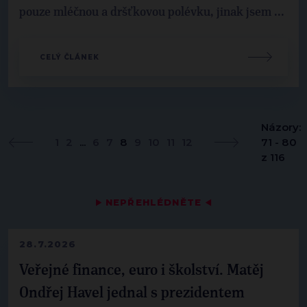
pouze mléčnou a dršťkovou polévku, jinak jsem ...
CELÝ ČLÁNEK
Názory:
1
2
...
6
7
8
9
10
11
12
71 - 80
z 116
▶
NEPŘEHLÉDNĚTE
◀
28.7.2026
Veřejné finance, euro i školství. Matěj
Ondřej Havel jednal s prezidentem