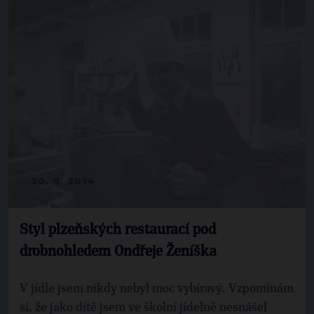
30. 9. 2014
Styl plzeňských restaurací pod
drobnohledem Ondřeje Ženíška
V jídle jsem nikdy nebyl moc vybíravý. Vzpomínám
si, že jako dítě jsem ve školní jídelně nesnášel