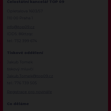
Celostátní kancelář TOP 09
Opletalova 1603/57
110 00 Praha 1
info@top09.cz
IDDS: 86ttzqc
tel.: 732 399 674
Tiskové oddělení
Jakub Tomek
tiskový mluvčí
Jakub.Tomek@top09.cz
tel.: 776 739 505
Registrace pro novináře
Co děláme