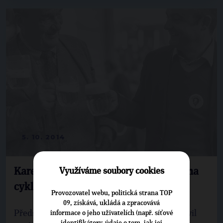
5. 10. 2014
Karel Schwarzenberg se v Plzni projel na
Využíváme soubory cookies
cyklobaru a zašel na koncert i na pivo
Provozovatel webu, politická strana TOP
09, získává, ukládá a zpracovává
Předseda TOP 09 Karel Schwarzenberg navštívil
informace o jeho uživatelích (např. síťové