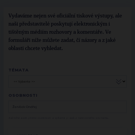
Vydaváme nejen své oficiální tiskové výstupy, ale
naši představitelé poskytují elektronickým i
tištěným médiím rozhovory a komentáře. Ve
formuláři níže můžete zadat, čí názory a z jaké
oblasti chcete vyhledat.
TÉMATA
OSOBNOSTI
Začněte psát jméno osobnosti a vyberte ji pak z nabízeného seznamu.