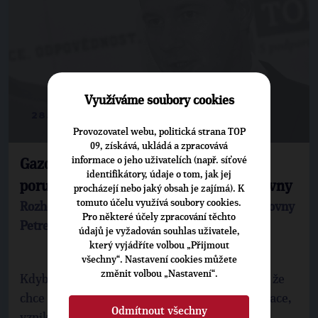
Využíváme soubory cookies
28. 7. 2014
Provozovatel webu, politická strana TOP
09, získává, ukládá a zpracovává
informace o jeho uživatelích (např. síťové
Gazdík: ČSSD zásadním způsobem
identifikátory, údaje o tom, jak jej
porušila zákon o jednacím řádě sněmovny
procházejí nebo jaký obsah je zajímá). K
tomuto účelu využívá soubory cookies.
Rozhovor s místopředsedou Poslanecké sněmovny
Pro některé účely zpracování těchto
Petrem Gazdíkem
údajů je vyžadován souhlas uživatele,
který vyjádříte volbou „Přijmout
všechny“. Nastavení cookies můžete
změnit volbou „Nastavení“.
Kdyby si každý poslanec po hodině vzpomněl, že
chce zopakovat hlasování dle momentální situace,
Odmítnout všechny
vznikne ve sněmovně anarchie.