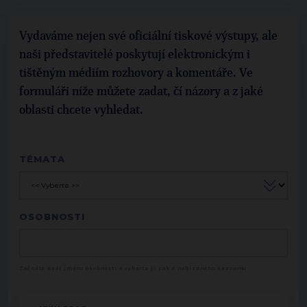
Vydaváme nejen své oficiální tiskové výstupy, ale
naši představitelé poskytují elektronickým i
tištěným médiím rozhovory a komentáře. Ve
formuláři níže můžete zadat, čí názory a z jaké
oblasti chcete vyhledat.
TÉMATA
OSOBNOSTI
Začněte psát jméno osobnosti a vyberte ji pak z nabízeného seznamu.