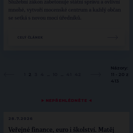
Služební zákon zabetonuje státní správu a ovlivní
mnohé, vytvoří mocenské centrum a každý občan
se setká s novou mocí úředníků.
CELÝ ČLÁNEK
Názory:
1
2
3
4
...
10
...
41
42
11 - 20 z
413
▶
NEPŘEHLÉDNĚTE
◀
28.7.2026
Veřejné finance, euro i školství. Matěj