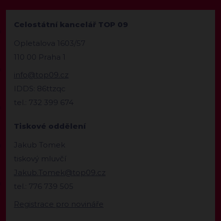
Celostátní kancelář TOP 09
Opletalova 1603/57
110 00 Praha 1
info@top09.cz
IDDS: 86ttzqc
tel.: 732 399 674
Tiskové oddělení
Jakub Tomek
tiskový mluvčí
Jakub.Tomek@top09.cz
tel.: 776 739 505
Registrace pro novináře