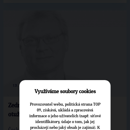
13. 10. 2017
Využíváme soubory cookies
Provozovatel webu, politická strana TOP
Zedník: Biokoupaliště by sloužilo i
09, získává, ukládá a zpracovává
otužilcům
informace o jeho uživatelích (např. síťové
identifikátory, údaje o tom, jak jej
procházejí nebo jaký obsah je zajímá). K
Česká Třebová - Bývalou a dnes už zchátralou