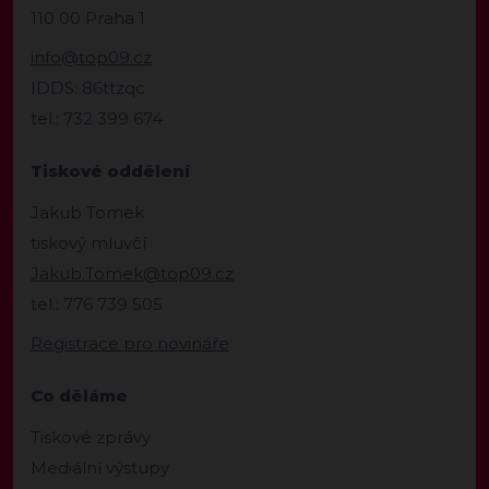
110 00 Praha 1
info@top09.cz
IDDS: 86ttzqc
tel.: 732 399 674
Tiskové oddělení
Jakub Tomek
tiskový mluvčí
Jakub.Tomek@top09.cz
tel.: 776 739 505
Registrace pro novináře
Co děláme
Tiskové zprávy
Mediální výstupy