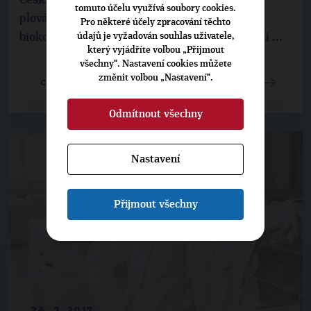
tomuto účelu využívá soubory cookies.
plovárnu v Křivolíku chce radnice proměnit na
Pro některé účely zpracování těchto
biokoupaliště. Přípravy pokračují, radní hledali ...
údajů je vyžadován souhlas uživatele,
který vyjádříte volbou „Přijmout
všechny“. Nastavení cookies můžete
změnit volbou „Nastavení“.
CELÝ ČLÁNEK
Odmítnout všechny
Nastavení
Přijmout všechny
24. 7. 2017