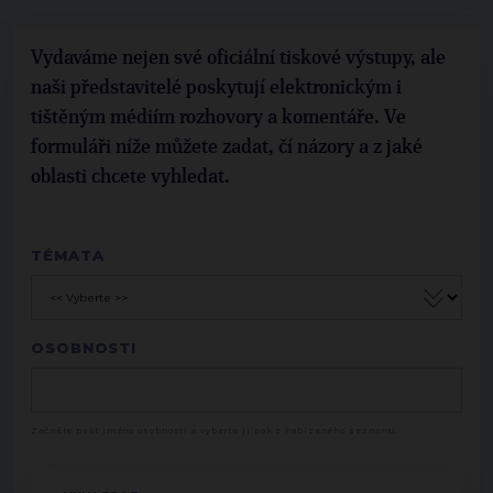
Vydaváme nejen své oficiální tiskové výstupy, ale
naši představitelé poskytují elektronickým i
tištěným médiím rozhovory a komentáře. Ve
formuláři níže můžete zadat, čí názory a z jaké
oblasti chcete vyhledat.
TÉMATA
OSOBNOSTI
Začněte psát jméno osobnosti a vyberte ji pak z nabízeného seznamu.