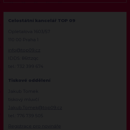
Celostátní kancelář TOP 09
Opletalova 1603/57
110 00 Praha 1
info@top09.cz
IDDS: 86ttzqc
tel.: 732 399 674
Tiskové oddělení
Jakub Tomek
tiskový mluvčí
Jakub.Tomek@top09.cz
tel.: 776 739 505
Registrace pro novináře