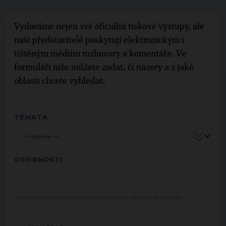
Vydaváme nejen své oficiální tiskové výstupy, ale
naši představitelé poskytují elektronickým i
tištěným médiím rozhovory a komentáře. Ve
formuláři níže můžete zadat, čí názory a z jaké
oblasti chcete vyhledat.
TÉMATA
OSOBNOSTI
Začněte psát jméno osobnosti a vyberte ji pak z nabízeného seznamu.