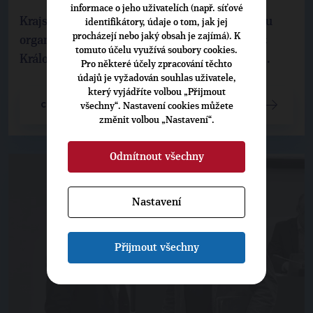
informace o jeho uživatelích (např. síťové
Krajská TOP 09 si zvolila nové vedení. Krajskou
identifikátory, údaje o tom, jak jej
procházejí nebo jaký obsah je zajímá). K
organizaci nově povede učitel ZŠ Nový Hradec
tomuto účelu využívá soubory cookies.
Králové Jakub Sofka. V pátek o tom rozhodli ...
Pro některé účely zpracování těchto
údajů je vyžadován souhlas uživatele,
který vyjádříte volbou „Přijmout
CELÝ ČLÁNEK
všechny“. Nastavení cookies můžete
změnit volbou „Nastavení“.
Odmítnout všechny
Nastavení
Přijmout všechny