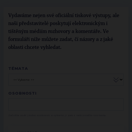
Vydaváme nejen své oficiální tiskové výstupy, ale
naši představitelé poskytují elektronickým i
tištěným médiím rozhovory a komentáře. Ve
formuláři níže můžete zadat, čí názory a z jaké
oblasti chcete vyhledat.
TÉMATA
OSOBNOSTI
Začněte psát jméno osobnosti a vyberte ji pak z nabízeného seznamu.