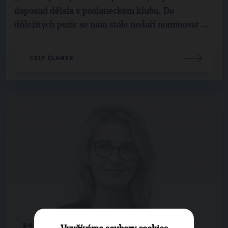
doposud dělala v poslaneckém klubu. Do
důležitých pozic se nám stále nedaří nominovat ...
CELÝ ČLÁNEK
24. 7. 2023