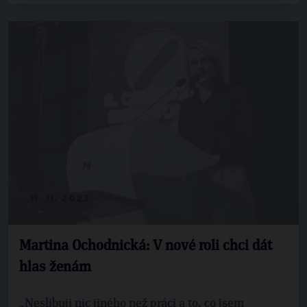
11. 11. 2023
Martina Ochodnická: V nové roli chci dát
hlas ženám
„Neslibuji nic jiného než práci a to, co jsem