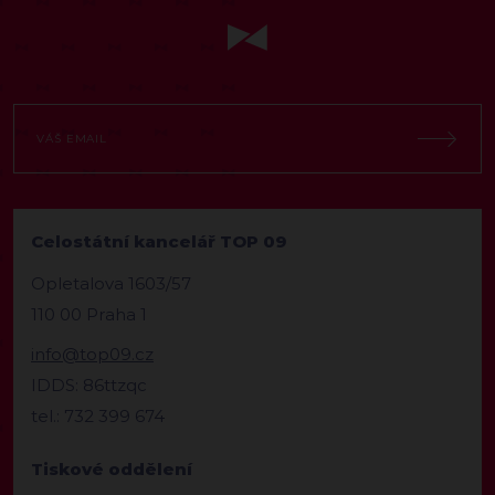
Celostátní kancelář TOP 09
Opletalova 1603/57
110 00 Praha 1
info@top09.cz
IDDS: 86ttzqc
tel.: 732 399 674
Tiskové oddělení