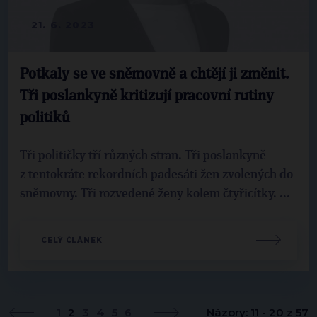
21. 6. 2023
Potkaly se ve sněmovně a chtějí ji změnit.
Tři poslankyně kritizují pracovní rutiny
politiků
Tři političky tří různých stran. Tři poslankyně
z tentokráte rekordních padesáti žen zvolených do
sněmovny. Tři rozvedené ženy kolem čtyřicítky. ...
CELÝ ČLÁNEK
1
2
3
4
5
6
Názory: 11 - 20 z 57