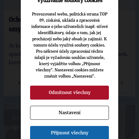
Využíváme soubory cookies
Provozovatel webu, politická strana TOP
Ochodnická: I bez "babičky" to dává
09, získává, ukládá a zpracovává
informace o jeho uživatelích (např. síťové
smysl?!
identifikátory, údaje o tom, jak jej
procházejí nebo jaký obsah je zajímá). K
Je kolem toho spousta posměchu, ale také
tomuto účelu využívá soubory cookies.
Pro některé účely zpracování těchto
zpochybňování. Spousta zjednodušujících zkratek,
údajů je vyžadován souhlas uživatele,
které zdaleka nic nevypovídají o celku.
který vyjádříte volbou „Přijmout
všechny“. Nastavení cookies můžete
změnit volbou „Nastavení“.
CELÝ ČLÁNEK
Odmítnout všechny
Nastavení
Přijmout všechny