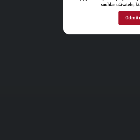
souhlas uživatele, k
Odmít