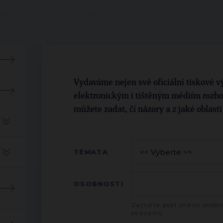
Vydaváme nejen své oficiální tiskové vý
elektronickým i tištěným médiím rozho
můžete zadat, čí názory a z jaké oblast
TÉMATA
OSOBNOSTI
Začněte psát jméno osobno
seznamu.