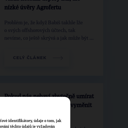
nízké úvěry Agrofertu
Problém je, že když Babiš takhle lže
o svých offshorových účtech, tak
nevíme, co ještě skrývá a jak může být ...
CELÝ ČLÁNEK
Pokud nás nebaví zbytečně umírat
a chudnout, pak musíme vyměnit
premiéra
ťové identifikátory, údaje o tom, jak
cování těchto údajů je vyžadován