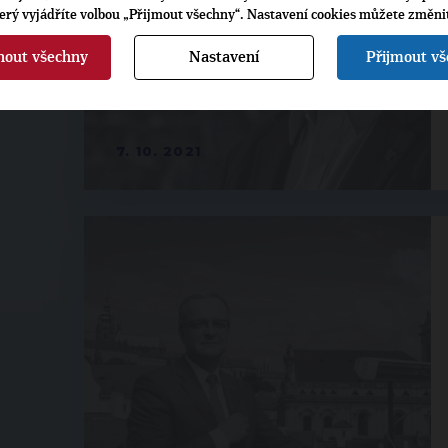
terý vyjádříte volbou „Přijmout všechny“. Nastavení cookies můžete změni
nout všechny
Nastavení
Přijmout v
7. 10. 2021