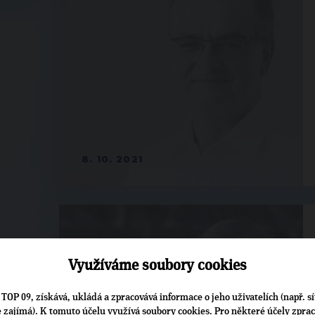
8. 10. 2021
Využíváme soubory cookies
TOP 09, získává, ukládá a zpracovává informace o jeho uživatelích (např. sí
je zajímá). K tomuto účelu využívá soubory cookies. Pro některé účely zpra