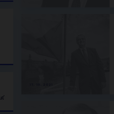
17. 10. 2021
uť