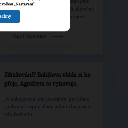
Nikdy se tolik zbytečně neumíralo jako
t volbou „Nastavení“.
za Babiše, nikdy jsme nemuseli zbytečně
šechny
platit takové množství státních zamě...
CELÝ ČLÁNEK
Zdražování? Babišova vláda si ho
přeje, Agrofertu to vyhovuje.
Je nebezpečné mít premiéra, pro jehož
soukromé zájmy vláda odmítá bojovat se
zdražováním