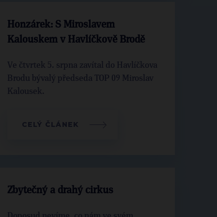
Honzárek: S Miroslavem
Kalouskem v Havlíčkově Brodě
Ve čtvrtek 5. srpna zavítal do Havlíčkova
Brodu bývalý předseda TOP 09 Miroslav
Kalousek.
CELÝ ČLÁNEK
Zbytečný a drahý cirkus
Doposud nevíme, co nám ve svém