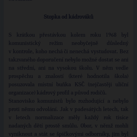
Stopka od kádrováků
S krátkou přestávkou kolem roku 1968 byl
komunistický režim neobyčejně důsledný
v kontrole, koho nechá či nenechá vystudovat. Bez
takzvaného doporučení nebylo možné dostat se ani
na střední, ani na vysokou školu. V něm vedle
prospěchu a znalostí (které hodnotila škola)
posuzovala místní buňka KSČ (nejčastěji uliční
organizace) kádrový profil a původ rodičů.
Stanovisko komunistů bylo rozhodující a nebylo
proti němu odvolání. Jak v padesátých letech, tak
v letech normalizace měly každý rok tisíce
nadaných dětí prostě smůlu. Obor, v němž mohli
vyniknout a stát se špičkovými odborníky, jim byl