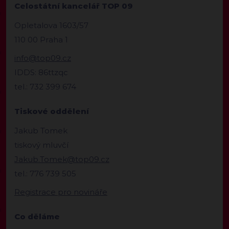
Celostátní kancelář TOP 09
Opletalova 1603/57
110 00 Praha 1
info@top09.cz
IDDS: 86ttzqc
tel.: 732 399 674
Tiskové oddělení
Jakub Tomek
tiskový mluvčí
Jakub.Tomek@top09.cz
tel.: 776 739 505
Registrace pro novináře
Co děláme