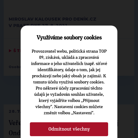
MIROSLAV KALOUSEK PRO DENÍK.CZ
V PRAZE DNE 27. 8. 2021
Využíváme soubory cookies
▶
ŠTÍTKY
◀
Provozovatel webu, politická strana TOP
09, získává, ukládá a zpracovává
informace o jeho uživatelích (např. síťové
Osobnosti:
Miroslav Kalousek
identifikátory, údaje o tom, jak jej
procházejí nebo jaký obsah je zajímá). K
tomuto účelu využívá soubory cookies.
Pro některé účely zpracování těchto
▶
NEPŘEHLÉDNĚTE
◀
údajů je vyžadován souhlas uživatele,
který vyjádříte volbou „Přijmout
všechny“. Nastavení cookies můžete
28.7.2026
změnit volbou „Nastavení“.
Veřejné finance, euro i školství. Matěj
Odmítnout všechny
Ondřej Havel jednal s prezidentem