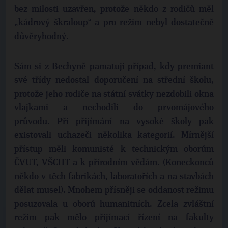
bez milosti uzavřen, protože někdo z rodičů měl
„kádrový škraloup“ a pro režim nebyl dostatečně
důvěryhodný.
Sám si z Bechyně pamatuji případ, kdy premiant
své třídy nedostal doporučení na střední školu,
protože jeho rodiče na státní svátky nezdobili okna
vlajkami a nechodili do prvomájového
průvodu. Při přijímání na vysoké školy pak
existovali uchazeči několika kategorií. Mírnější
přístup měli komunisté k technickým oborům
ČVUT, VŠCHT a k přírodním vědám. (Koneckonců
někdo v těch fabrikách, laboratořích a na stavbách
dělat musel). Mnohem přísněji se oddanost režimu
posuzovala u oborů humanitních. Zcela zvláštní
režim pak mělo přijímací řízení na fakulty