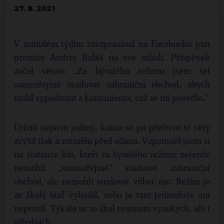
27. 8. 2021
V minulém týdnu zavzpomínal na Facebooku pan
premiér Andrej Babiš na své mládí. Příspěvek
začal větou: „Za bývalého režimu jsem šel
samozřejmě studovat zahraniční obchod, abych
mohl vypadnout z komunismu, což se mi povedlo.“
Určitě nejsem jediný, komu se po přečtení té věty
zvýšil tlak a zatmělo před očima. Vzpomněl jsem si
na statisíce lidí, kteří za bývalého režimu nejenže
nemohli „samozřejmě“ studovat zahraniční
obchod, ale nemohli studovat vůbec nic. Režim je
ze školy buď vyhodil, nebo je tam jednoduše ani
nepustil. Týkalo se to škol nejenom vysokých, ale i
středních.