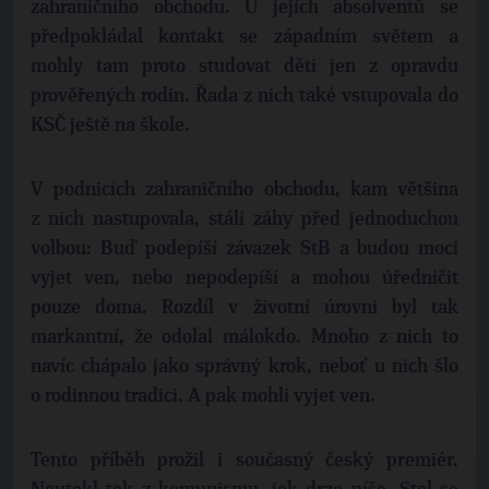
zahraničního obchodu. U jejích absolventů se
předpokládal kontakt se západním světem a
mohly tam proto studovat děti jen z opravdu
prověřených rodin. Řada z nich také vstupovala do
KSČ ještě na škole.
V podnicích zahraničního obchodu, kam většina
z nich nastupovala, stáli záhy před jednoduchou
volbou: Buď podepíší závazek StB a budou moci
vyjet ven, nebo nepodepíší a mohou úředničit
pouze doma. Rozdíl v životní úrovni byl tak
markantní, že odolal málokdo. Mnoho z nich to
navíc chápalo jako správný krok, neboť u nich šlo
o rodinnou tradici. A pak mohli vyjet ven.
Tento příběh prožil i současný český premiér.