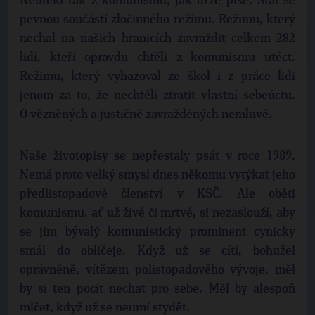
Neutekl tak z komunismu, jak drze píše. Stal se
pevnou součástí zločinného režimu. Režimu, který
nechal na našich hranicích zavraždit celkem 282
lidí, kteří opravdu chtěli z komunismu utéct.
Režimu, který vyhazoval ze škol i z práce lidi
jenom za to, že nechtěli ztratit vlastní sebeúctu.
O vězněných a justičně zavražděných nemluvě.
Naše životopisy se nepřestaly psát v roce 1989.
Nemá proto velký smysl dnes někomu vytýkat jeho
předlistopadové členství v KSČ. Ale oběti
komunismu, ať už živé či mrtvé, si nezaslouží, aby
se jim bývalý komunistický prominent cynicky
smál do obličeje. Když už se cítí, bohužel
oprávněně, vítězem polistopadového vývoje, měl
by si ten pocit nechat pro sebe. Měl by alespoň
mlčet, když už se neumí stydět.