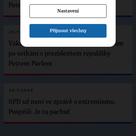
Petrem Pavlem
Nastavení
Přijmout všechny
29.7.2026
Vzkaz Matěje Ondřeje Havla příznivcům
po setkání s prezidentem republiky
Petrem Pavlem
29.7.2026
SPD už není ve zprávě o extremismu.
Pospíšil: Je tu pachuť