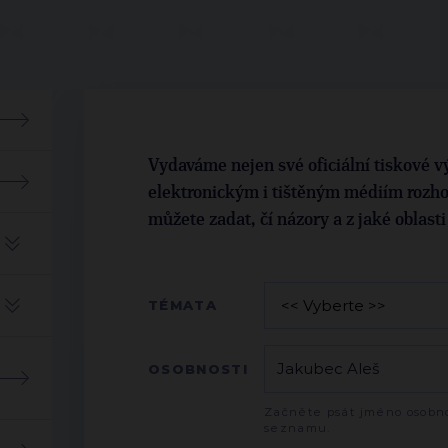
Vydaváme nejen své oficiální tiskové vý
elektronickým i tištěným médiím rozho
můžete zadat, čí názory a z jaké oblast
TÉMATA
OSOBNOSTI
Začněte psát jméno osobno
seznamu.