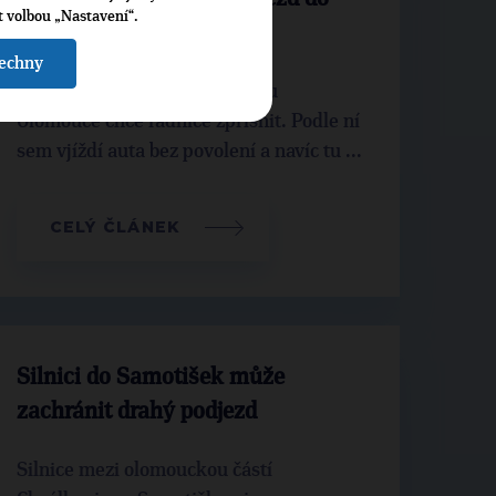
t volbou „Nastavení“.
pěší zóny v centru města
šechny
Pravidla pro pěší zónu v centru
Olomouce chce radnice zpřísnit. Podle ní
sem vjíždí auta bez povolení a navíc tu ...
CELÝ ČLÁNEK
Silnici do Samotišek může
zachránit drahý podjezd
Silnice mezi olomouckou částí