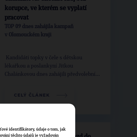
korupce, ve kterém se vyplatí
pracovat
TOP 09 dnes zahájila kampaň
v Olomouckém kraji
Kandidáti topky v čele s dětskou
lékařkou a poslankyní Jitkou
Chalánkovou dnes zahájili předvolební...
CELÝ ČLÁNEK
ťové identifikátory, údaje o tom, jak
cování těchto údajů je vyžadován
Olomouc chce zpřísnit vjezd do