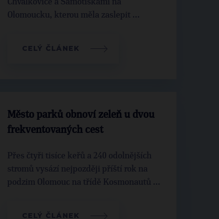
Chválkovice a Samotiškami na
Olomoucku, kterou měla zaslepit ...
CELÝ ČLÁNEK
Město parků obnoví zeleň u dvou
frekventovaných cest
Přes čtyři tisíce keřů a 240 odolnějších
stromů vysází nejpozději příští rok na
podzim Olomouc na třídě Kosmonautů ...
CELÝ ČLÁNEK