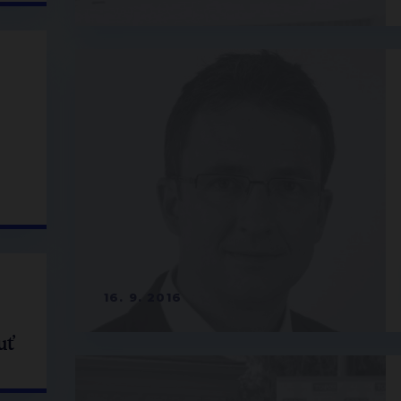
16. 9. 2016
uť