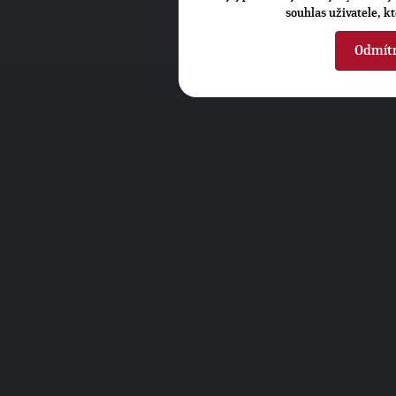
souhlas uživatele, k
Odmít