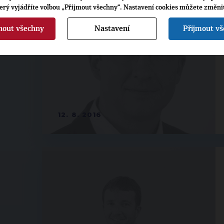
terý vyjádříte volbou „Přijmout všechny“. Nastavení cookies můžete změni
nout všechny
Nastavení
Přijmout v
12. 8. 2016