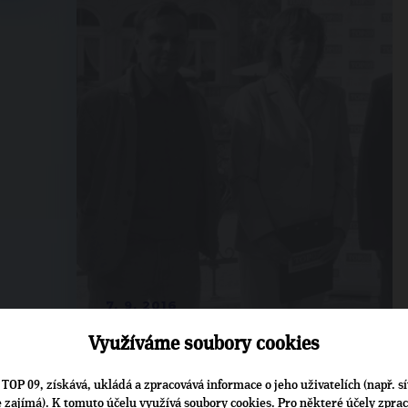
7. 9. 2016
Využíváme soubory cookies
TOP 09, získává, ukládá a zpracovává informace o jeho uživatelích (např. sí
je zajímá). K tomuto účelu využívá soubory cookies. Pro některé účely zpra