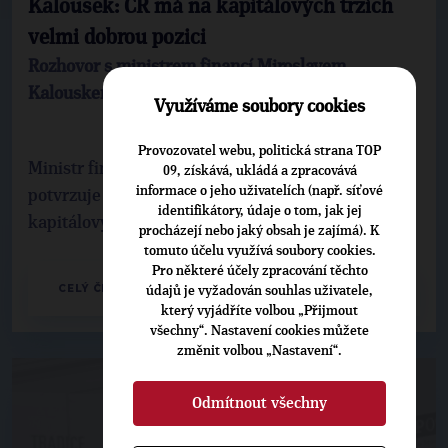
Kalousek: ČR má na kapitálových trzích
velmi dobrou pozici
Rozhovor s ministrem financí Miroslavem
Kalouskem
Využíváme soubory cookies
Provozovatel webu, politická strana TOP
Ministr financí Miroslav Kalousek v rozhovoru
09, získává, ukládá a zpracovává
informace o jeho uživatelích (např. síťové
potvrzuje dobrou a stabilní pozici ČR na
identifikátory, údaje o tom, jak jej
kapitálových trzích.
procházejí nebo jaký obsah je zajímá). K
tomuto účelu využívá soubory cookies.
Pro některé účely zpracování těchto
CELÝ ČLÁNEK
údajů je vyžadován souhlas uživatele,
který vyjádříte volbou „Přijmout
všechny“. Nastavení cookies můžete
změnit volbou „Nastavení“.
Odmítnout všechny