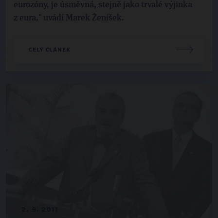
eurozóny, je úsměvná, stejně jako trvalé výjinka
z eura," uvádí Marek Ženíšek.
CELÝ ČLÁNEK
2. 9. 2011