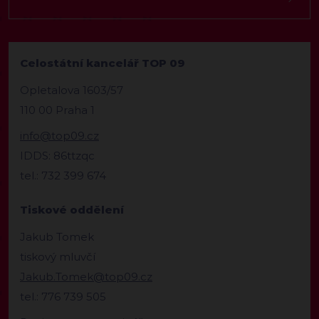
Celostátní kancelář TOP 09
Opletalova 1603/57
110 00 Praha 1
info@top09.cz
IDDS: 86ttzqc
tel.: 732 399 674
Tiskové oddělení
Jakub Tomek
tiskový mluvčí
Jakub.Tomek@top09.cz
tel.: 776 739 505