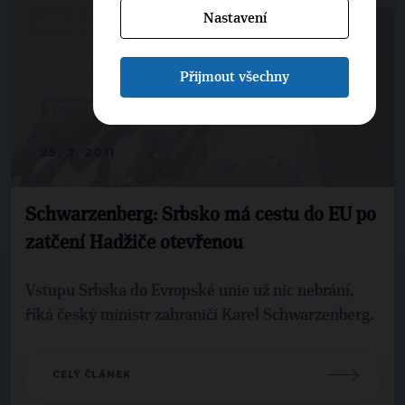
Nastavení
Přijmout všechny
25. 7. 2011
Schwarzenberg: Srbsko má cestu do EU po
zatčení Hadžiče otevřenou
Vstupu Srbska do Evropské unie už nic nebrání,
říká český ministr zahraničí Karel Schwarzenberg.
CELÝ ČLÁNEK