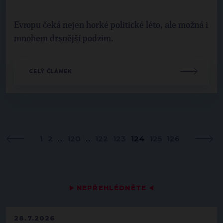
Evropu čeká nejen horké politické léto, ale možná i
mnohem drsnější podzim.
CELÝ ČLÁNEK
1
2
...
120
...
122
123
124
125
126
▶
NEPŘEHLÉDNĚTE
◀
28.7.2026