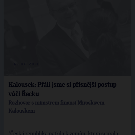
4. 10. 2011
Kalousek: Přáli jsme si přísnější postup
vůči Řecku
Rozhovor s ministrem financí Miroslavem
Kalouskem
"Česká republika patřila k zemím, která si přála