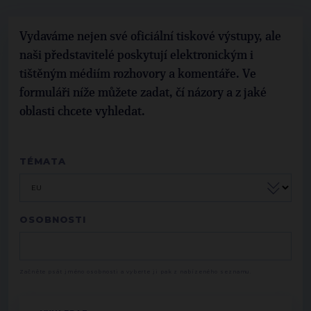
Vydaváme nejen své oficiální tiskové výstupy, ale
naši představitelé poskytují elektronickým i
tištěným médiím rozhovory a komentáře. Ve
formuláři níže můžete zadat, čí názory a z jaké
oblasti chcete vyhledat.
TÉMATA
OSOBNOSTI
Začněte psát jméno osobnosti a vyberte ji pak z nabízeného seznamu.