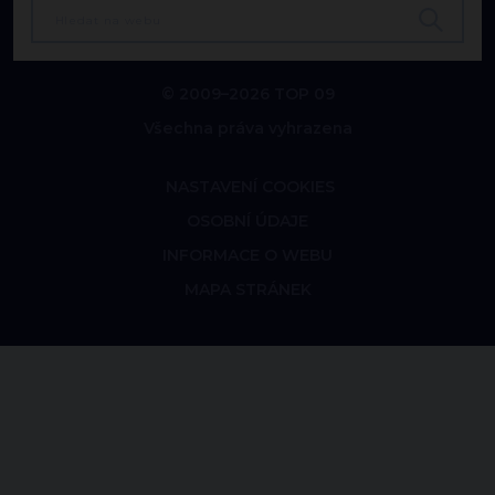
© 2009–2026 TOP 09
Všechna práva vyhrazena
NASTAVENÍ COOKIES
OSOBNÍ ÚDAJE
INFORMACE O WEBU
MAPA STRÁNEK