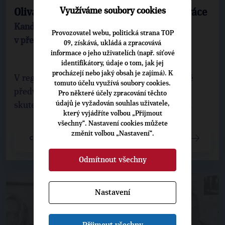
Využíváme soubory cookies
Oliva: Nastavme jasná pravidla spolupráce
Kandidátský projev Jiřího Olivy na post
Provozovatel webu, politická strana TOP
v předsednictvu TOP 09
09, získává, ukládá a zpracovává
informace o jeho uživatelích (např. síťové
identifikátory, údaje o tom, jak jej
procházejí nebo jaký obsah je zajímá). K
V regionech je ta situace jiná a zejména v době
tomuto účelu využívá soubory cookies.
předvolební, v době volebních kampaní, se
Pro některé účely zpracování těchto
údajů je vyžadován souhlas uživatele,
skutečně ta spolupráce mění podle sloganu, ...
který vyjádříte volbou „Přijmout
všechny“. Nastavení cookies můžete
změnit volbou „Nastavení“.
CELÝ ČLÁNEK
Odmítnout všechny
Nastavení