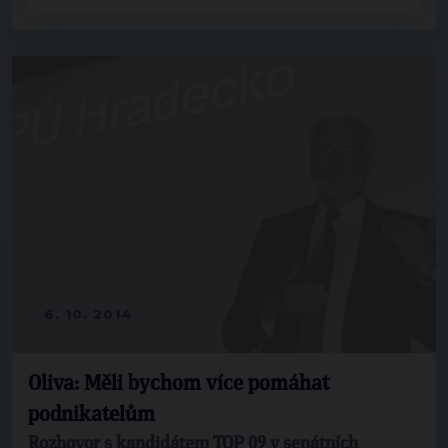
6. 10. 2014
Oliva: Měli bychom více pomáhat
podnikatelům
Rozhovor s kandidátem TOP 09 v senátních