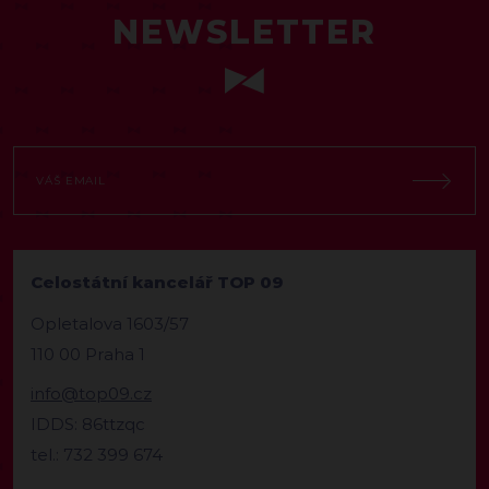
NEWSLETTER
Celostátní kancelář TOP 09
Opletalova 1603/57
110 00 Praha 1
info@top09.cz
IDDS: 86ttzqc
tel.: 732 399 674