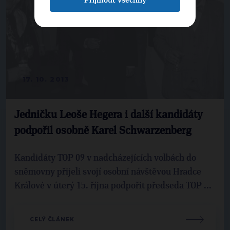
Přijmout všechny
17. 10. 2013
Jedničku Leoše Hegera i další kandidáty
podpořil osobně Karel Schwarzenberg
Kandidáty TOP 09 v nadcházejících volbách do
sněmovny přijeli svojí osobní návštěvou Hradce
Králové v úterý 15. října podpořit předseda TOP ...
CELÝ ČLÁNEK