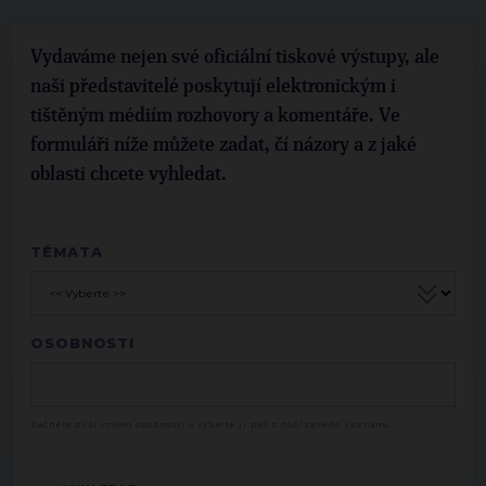
Vydaváme nejen své oficiální tiskové výstupy, ale
naši představitelé poskytují elektronickým i
tištěným médiím rozhovory a komentáře. Ve
formuláři níže můžete zadat, čí názory a z jaké
oblasti chcete vyhledat.
TÉMATA
OSOBNOSTI
Začněte psát jméno osobnosti a vyberte ji pak z nabízeného seznamu.