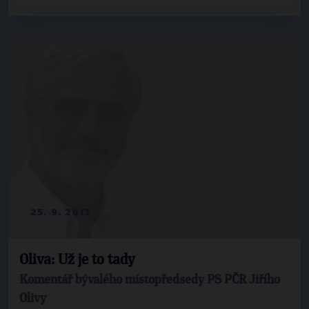
25. 9. 2013
Oliva: Už je to tady
Komentář bývalého místopředsedy PS PČR Jiřího
Olivy