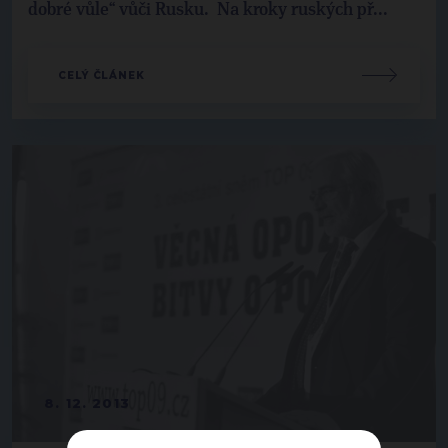
dobré vůle“ vůči Rusku. Na kroky ruských př...
CELÝ ČLÁNEK
8. 12. 2013