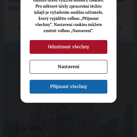
tomuto účelu využívá soubory cookies.
Pro některé účely zpracování těchto
jeho výhodami a jak nás to posune kupředu a ...
údajů je vyžadován souhlas uživatele,
který vyjádříte volbou „Přijmout
všechny“. Nastavení cookies můžete
CELÝ ČLÁNEK
změnit volbou „Nastavení“.
Odmítnout všechny
Nastavení
Přijmout všechny
10. 4. 2024