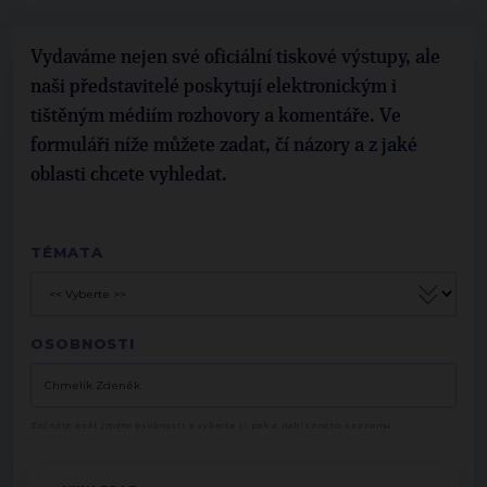
Vydaváme nejen své oficiální tiskové výstupy, ale
naši představitelé poskytují elektronickým i
tištěným médiím rozhovory a komentáře. Ve
formuláři níže můžete zadat, čí názory a z jaké
oblasti chcete vyhledat.
TÉMATA
OSOBNOSTI
Začněte psát jméno osobnosti a vyberte ji pak z nabízeného seznamu.