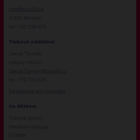
info@top09.cz
IDDS: 86ttzqc
tel.: 732 399 674
Tiskové oddělení
Jakub Tomek
tiskový mluvčí
Jakub.Tomek@top09.cz
tel.: 776 739 505
Registrace pro novináře
Co děláme
Tiskové zprávy
Mediální výstupy
TOPlife