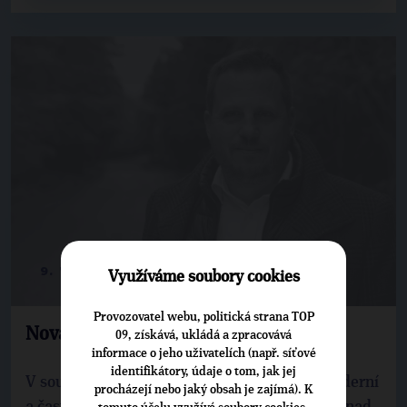
9. 7. 2024
Využíváme soubory cookies
Provozovatel webu, politická strana TOP
Nová energetika – hurá, není co slavit
09, získává, ukládá a zpracovává
informace o jeho uživatelích (např. síťové
identifikátory, údaje o tom, jak jej
V současné době je sdílení energie takové moderní
procházejí nebo jaký obsah je zajímá). K
a často zmiňované téma. Všichni se rozplývají nad