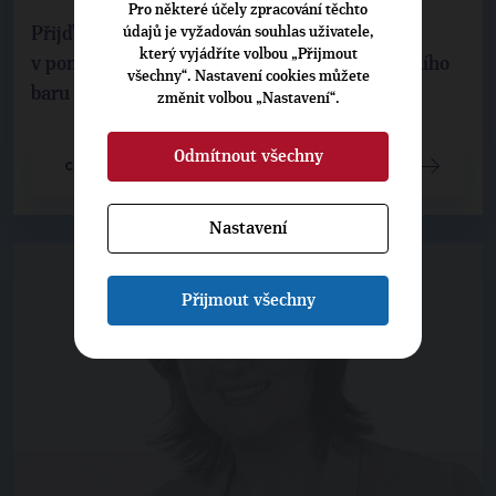
Pro některé účely zpracování těchto
údajů je vyžadován souhlas uživatele,
Přijďte na pivo s Miroslavem Kalouskem
který vyjádříte volbou „Přijmout
v pondělí 2. května 2022 od 16:30 hod. do Pivního
všechny“. Nastavení cookies můžete
baru u Truta, Polská 113, Trutnov.
změnit volbou „Nastavení“.
Odmítnout všechny
CELÝ ČLÁNEK
Nastavení
Přijmout všechny