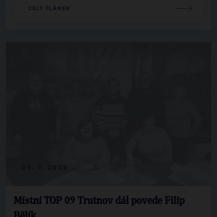
CELÝ ČLÁNEK
24. 3. 2023
Místní TOP 09 Trutnov dál povede Filip
Bělík