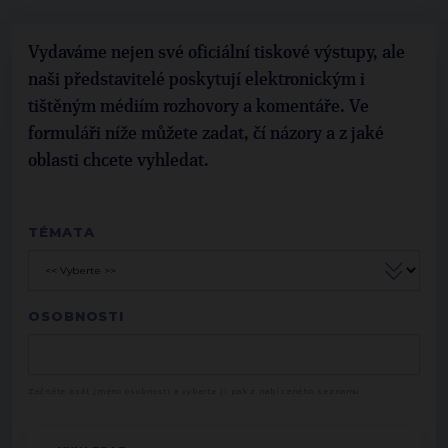
Vydaváme nejen své oficiální tiskové výstupy, ale
naši představitelé poskytují elektronickým i
tištěným médiím rozhovory a komentáře. Ve
formuláři níže můžete zadat, čí názory a z jaké
oblasti chcete vyhledat.
TÉMATA
OSOBNOSTI
Začněte psát jméno osobnosti a vyberte ji pak z nabízeného seznamu.