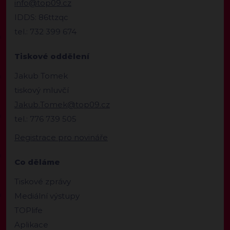
info@top09.cz
IDDS: 86ttzqc
tel.: 732 399 674
Tiskové oddělení
Jakub Tomek
tiskový mluvčí
Jakub.Tomek@top09.cz
tel.: 776 739 505
Registrace pro novináře
Co děláme
Tiskové zprávy
Mediální výstupy
TOPlife
Aplikace