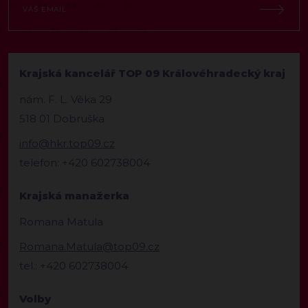
Krajská kancelář TOP 09 Královéhradecký kraj
nám. F. L. Věka 29
518 01 Dobruška
info@hkr.top09.cz
telefon: +420 602738004
Krajská manažerka
Romana Matula
Romana.Matula@top09.cz
tel.: +420 602738004
Volby