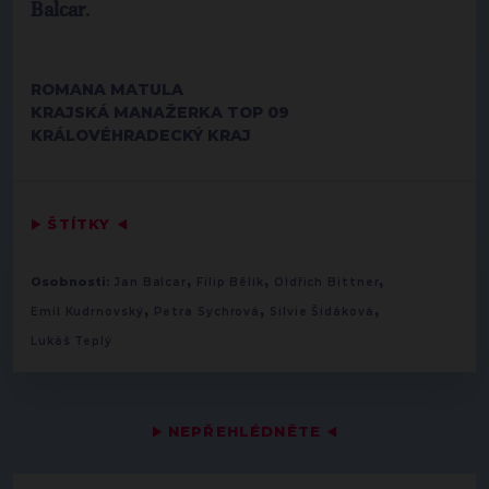
Balcar
.
ROMANA MATULA
KRAJSKÁ MANAŽERKA TOP 09
KRÁLOVÉHRADECKÝ KRAJ
▶
ŠTÍTKY
◀
,
,
,
Osobnosti:
Jan Balcar
Filip Bělík
Oldřich Bittner
,
,
,
Emil Kudrnovský
Petra Sychrová
Silvie Šidáková
Lukáš Teplý
▶
NEPŘEHLÉDNĚTE
◀