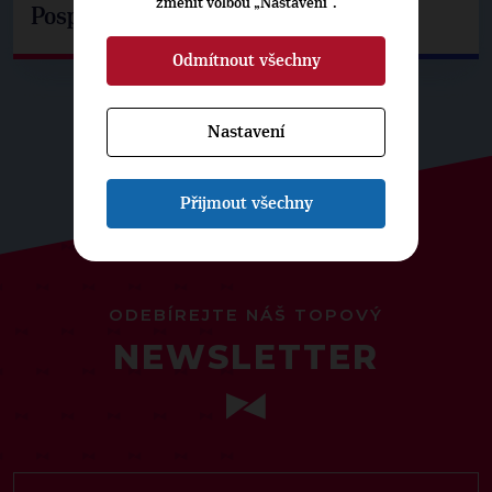
změnit volbou „Nastavení“.
Pospíšil: Je tu pachuť
Odmítnout všechny
Nastavení
Přijmout všechny
ODEBÍREJTE NÁŠ TOPOVÝ
NEWSLETTER