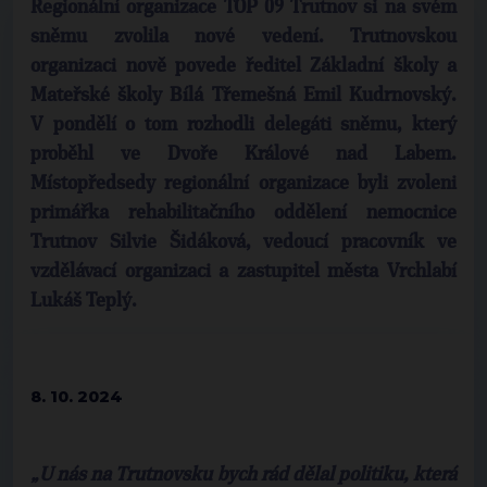
Regionální organizace TOP 09 Trutnov si na svém
sněmu zvolila nové vedení. Trutnovskou
organizaci nově povede ředitel Základní školy a
Mateřské školy Bílá Třemešná
Emil Kudrnovský
.
V pondělí o tom rozhodli delegáti sněmu, který
proběhl ve Dvoře Králové nad Labem.
Místopředsedy regionální organizace byli zvoleni
primářka rehabilitačního oddělení nemocnice
Trutnov
Silvie Šidáková
, vedoucí pracovník ve
vzdělávací organizaci a zastupitel města Vrchlabí
Lukáš Teplý
.
8. 10. 2024
„U nás na Trutnovsku bych rád dělal politiku, která