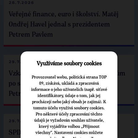
28.7.2026
Veřejné finance, euro i školství. Matěj
Ondřej Havel jednal s prezidentem
Petrem Pavlem
29.7.2026
Využíváme soubory cookies
Vzkaz Matěje Ondřeje Havla příznivcům
Provozovatel webu, politická strana TOP
po setkání s prezidentem republiky
09, získává, ukládá a zpracovává
informace o jeho uživatelích (např. síťové
Petrem Pavlem
identifikátory, údaje o tom, jak jej
procházejí nebo jaký obsah je zajímá). K
tomuto účelu využívá soubory cookies.
Pro některé účely zpracování těchto
údajů je vyžadován souhlas uživatele,
29.7.2026
který vyjádříte volbou „Přijmout
SPD už není ve zprávě o extremismu.
všechny“. Nastavení cookies můžete