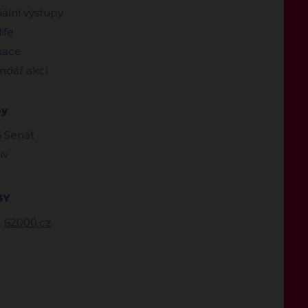
ální výstupy
ife
kace
ndář akcí
by
 Senát
iv
BY
62000.cz