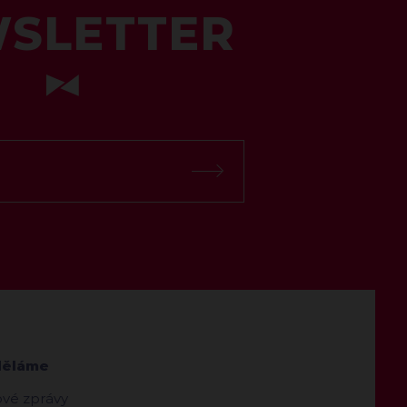
SLETTER
děláme
ové zprávy