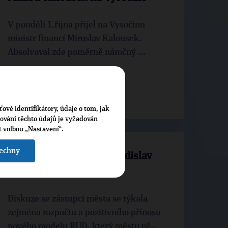
V pondělí 1.října přijel na Vysočinu
ministr financí Miroslav Kalousek.
Absolvoval zde poměrně náročný ...
CELÝ ČLÁNEK
ťové identifikátory, údaje o tom, jak
cování těchto údajů je vyžadován
t volbou „Nastavení“.
šechny
Kandidát na hejtmana Ladislav
Jirků ve Velké Bíteši
Diskuze se zástupci města se týkala
zejména rozpočtu a pozitivního přínosu
nového modelu RUD, který městu př...