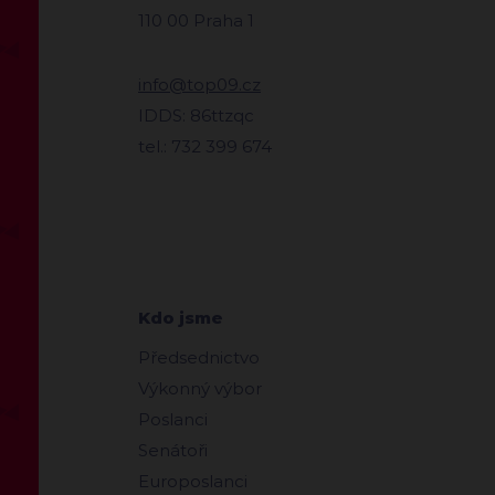
110 00 Praha 1
info@top09.cz
IDDS: 86ttzqc
tel.: 732 399 674
Kdo jsme
Předsednictvo
Výkonný výbor
Poslanci
Senátoři
Europoslanci