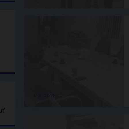
1. 3. 2017
uť