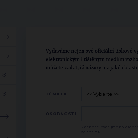
Vydaváme nejen své oficiální tiskové vý
elektronickým i tištěným médiím rozho
můžete zadat, čí názory a z jaké oblast
TÉMATA
OSOBNOSTI
Začněte psát jméno osobno
seznamu.