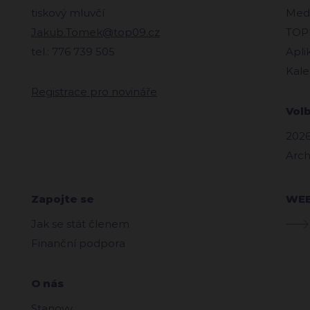
tiskový mluvčí
Medi
Jakub.Tomek@top09.cz
TOPl
tel.: 776 739 505
Apli
Kale
Registrace pro novináře
Vol
2026
Arch
Zapojte se
WE
Jak se stát členem
Finanční podpora
O nás
Stanovy