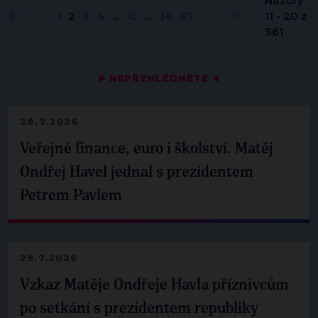
Názory:
1
2
3
4
...
10
...
36
37
11 - 20 z
361
▶
NEPŘEHLÉDNĚTE
◀
28.7.2026
Veřejné finance, euro i školství. Matěj
Ondřej Havel jednal s prezidentem
Petrem Pavlem
29.7.2026
Vzkaz Matěje Ondřeje Havla příznivcům
po setkání s prezidentem republiky