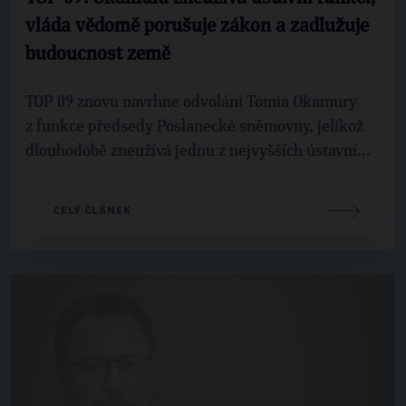
vláda vědomě porušuje zákon a zadlužuje
budoucnost země
TOP 09 znovu navrhne odvolání Tomia Okamury
z funkce předsedy Poslanecké sněmovny, jelikož
dlouhodobě zneužívá jednu z nejvyšších ústavní...
CELÝ ČLÁNEK