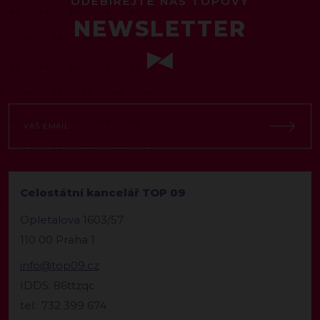
ODEBÍREJTE NÁŠ TOPOVÝ
NEWSLETTER
Celostátní kancelář TOP 09
Opletalova 1603/57
110 00 Praha 1
info@top09.cz
IDDS: 86ttzqc
tel.: 732 399 674