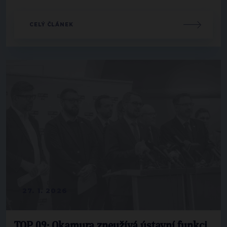
CELÝ ČLÁNEK
27. 1. 2026
TOP 09: Okamura zneužívá ústavní funkci,