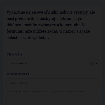
Vydaváme nejen své oficiální tiskové výstupy, ale
naši představitelé poskytují elektronickým i
tištěným médiím rozhovory a komentáře. Ve
formuláři níže můžete zadat, čí názory a z jaké
oblasti chcete vyhledat.
TÉMATA
OSOBNOSTI
Začněte psát jméno osobnosti a vyberte ji pak z nabízeného seznamu.