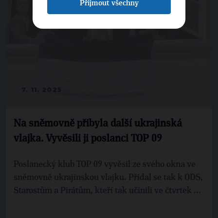
Přijmout všechny
7. 11. 2025
Na sněmovně přibyla další ukrajinská
vlajka. Vyvěsili ji poslanci TOP 09
Poslanecký klub TOP 09 vyvěsil ze svého okna ve
sněmovně ukrajinskou vlajku. Přidal se tak k ODS,
Starostům a Pirátům, kteří tak učinili ve čtvrtek ...