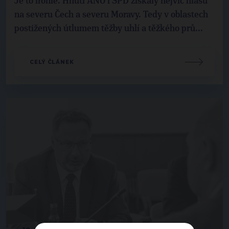
Je to ironie. Hnutí ANO i SPD získaly nejvíc hlasů
na severu Čech a severu Moravy. Tedy v oblastech
postižených útlumem těžby uhlí a těžkého prů...
CELÝ ČLÁNEK