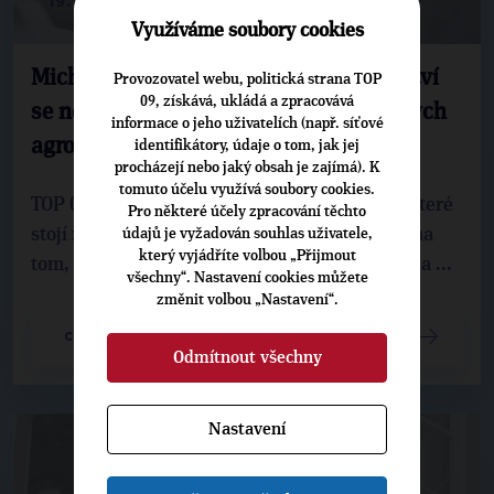
19. 12. 2025
Využíváme soubory cookies
Michal Kučera: Ministerstvo zemědělství
Provozovatel webu, politická strana TOP
09, získává, ukládá a zpracovává
se nesmí stát servisní organizací velkých
informace o jeho uživatelích (např. síťové
agroholdingů
identifikátory, údaje o tom, jak jej
procházejí nebo jaký obsah je zajímá). K
tomuto účelu využívá soubory cookies.
TOP 09 nabízí cestu moderního zemědělství, které
Pro některé účely zpracování těchto
stojí na inovacích, kvalitě a péči o krajinu, ne na
údajů je vyžadován souhlas uživatele,
který vyjádříte volbou „Přijmout
tom, že stát bude suplovat manažerskou práci a ...
všechny“. Nastavení cookies můžete
změnit volbou „Nastavení“.
CELÝ ČLÁNEK
Odmítnout všechny
Nastavení