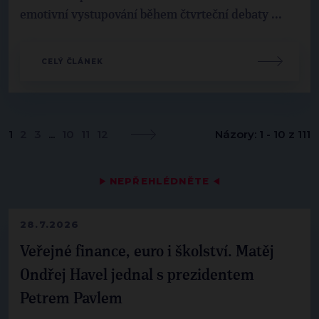
emotivní vystupování během čtvrteční debaty ...
CELÝ ČLÁNEK
1
2
3
...
10
11
12
Názory: 1 - 10 z 111
▶
NEPŘEHLÉDNĚTE
◀
28.7.2026
Veřejné finance, euro i školství. Matěj
Ondřej Havel jednal s prezidentem
Petrem Pavlem