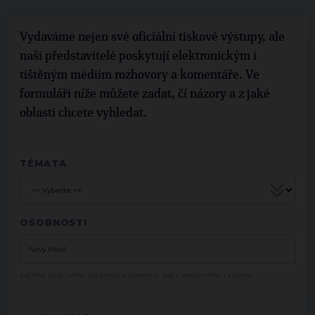
Vydaváme nejen své oficiální tiskové výstupy, ale
naši představitelé poskytují elektronickým i
tištěným médiím rozhovory a komentáře. Ve
formuláři níže můžete zadat, čí názory a z jaké
oblasti chcete vyhledat.
TÉMATA
OSOBNOSTI
Začněte psát jméno osobnosti a vyberte ji pak z nabízeného seznamu.