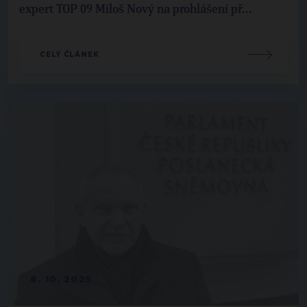
expert TOP 09 Miloš Nový na prohlášení př...
CELÝ ČLÁNEK
6. 10. 2025