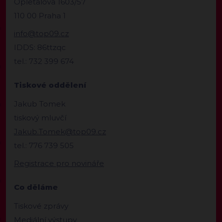
Opletalova 1603/57
110 00 Praha 1
info@top09.cz
IDDS: 86ttzqc
tel.: 732 399 674
Tiskové oddělení
Jakub Tomek
tiskový mluvčí
Jakub.Tomek@top09.cz
tel.: 776 739 505
Registrace pro novináře
Co děláme
Tiskové zprávy
Mediální výstupy