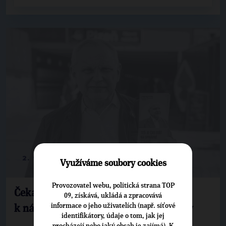
2. 9. 2025
Využíváme soubory cookies
Provozovatel webu, politická strana TOP
Čekali jsme na srpnové prognózy, říká
09, získává, ukládá a zpracovává
informace o jeho uživatelích (např. síťové
k návrhu státního rozpočtu Miloš Nový
identifikátory, údaje o tom, jak jej
procházejí nebo jaký obsah je zajímá). K