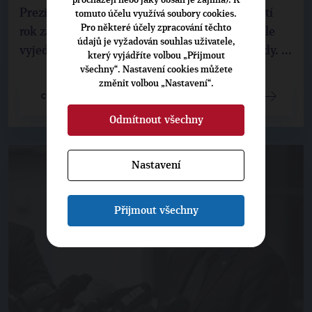
Prezident Pavel označil návrh rozpočtu na příští
tomuto účelu využívá soubory cookies.
Pro některé účely zpracování těchto
rok za polotovar. O některých položkách se stále
údajů je vyžadován souhlas uživatele,
vyjednává, protože několik ministrů má výhrady. ...
který vyjádříte volbou „Přijmout
všechny“. Nastavení cookies můžete
změnit volbou „Nastavení“.
CELÝ ČLÁNEK
Odmítnout všechny
Nastavení
Přijmout všechny