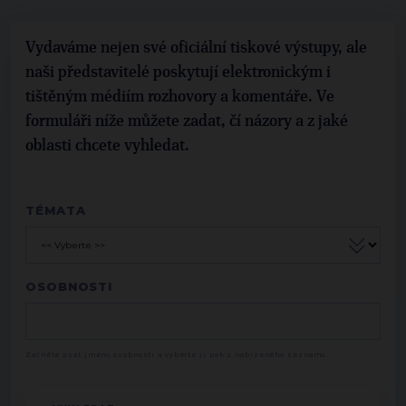
Vydaváme nejen své oficiální tiskové výstupy, ale
naši představitelé poskytují elektronickým i
tištěným médiím rozhovory a komentáře. Ve
formuláři níže můžete zadat, čí názory a z jaké
oblasti chcete vyhledat.
TÉMATA
OSOBNOSTI
Začněte psát jméno osobnosti a vyberte ji pak z nabízeného seznamu.