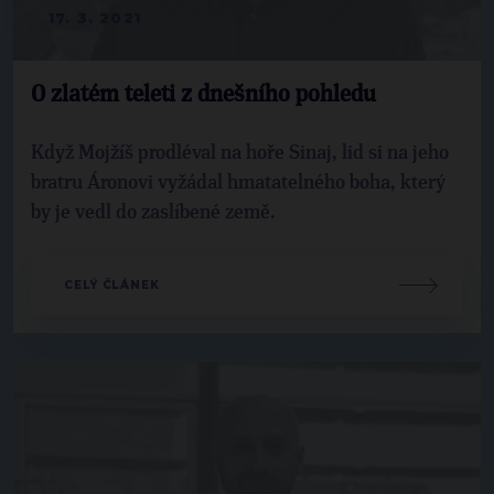
17. 3. 2021
O zlatém teleti z dnešního pohledu
Když Mojžíš prodléval na hoře Sinaj, lid si na jeho
bratru Áronovi vyžádal hmatatelného boha, který
by je vedl do zaslíbené země.
CELÝ ČLÁNEK