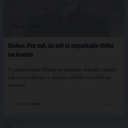
25. 10. 2023
Bašus: Pro mě, za mě si zaparkujte třeba
na komín
V jabloneckém Mšeně se nedávno objevily cedule
zákazu parkování v zimním období za sněhu na
vozovce.
CELÝ ČLÁNEK