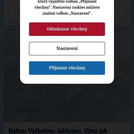
který vyjádříte volbou „Přijmout
všechny“. Nastavení cookies můžete
CELÝ ČLÁNEK
změnit volbou „Nastavení“.
Odmítnout všechny
Nastavení
Přijmout všechny
23. 8. 2022
Bašus: Vyčistíme Jablonec. Víme jak