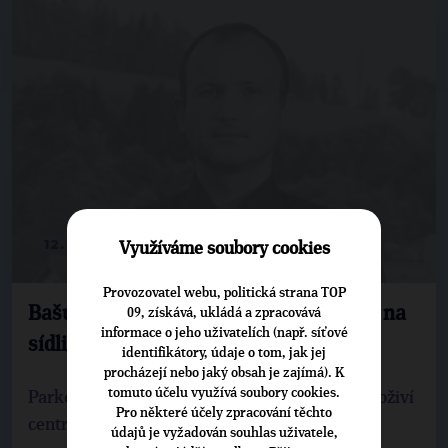
12. 9. 2022
Využíváme soubory cookies
Provozovatel webu, politická strana TOP
Bašus: Parkovací domy zachrání zeleň na
09, získává, ukládá a zpracovává
informace o jeho uživatelích (např. síťové
sídlištích
identifikátory, údaje o tom, jak jej
procházejí nebo jaký obsah je zajímá). K
tomuto účelu využívá soubory cookies.
Parkovací domy zachrání zeleň na sídlištích a oživí
Pro některé účely zpracování těchto
centrum města pro život i podnikání!
údajů je vyžadován souhlas uživatele,