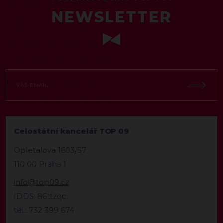
NEWSLETTER
Celostátní kancelář TOP 09
Opletalova 1603/57
110 00 Praha 1
info@top09.cz
IDDS: 86ttzqc
tel.: 732 399 674