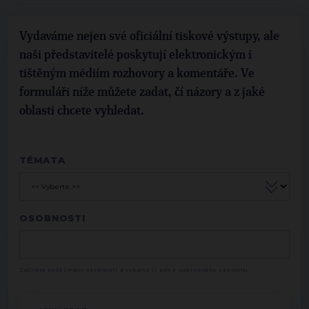
Vydaváme nejen své oficiální tiskové výstupy, ale
naši představitelé poskytují elektronickým i
tištěným médiím rozhovory a komentáře. Ve
formuláři níže můžete zadat, čí názory a z jaké
oblasti chcete vyhledat.
TÉMATA
OSOBNOSTI
Začněte psát jméno osobnosti a vyberte ji pak z nabízeného seznamu.