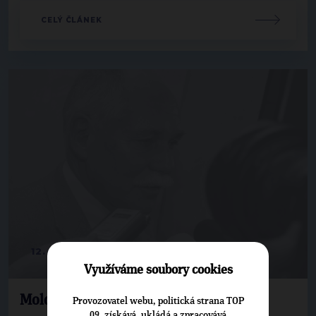
CELÝ ČLÁNEK
12. 11. 2014
Využíváme soubory cookies
Moldan: Nesmíme být spokojeni
Provozovatel webu, politická strana TOP
09, získává, ukládá a zpracovává