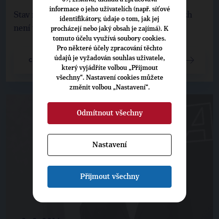
informace o jeho uživatelích (např. síťové
Stav našeho životního prostředí ani po 25 letech
identifikátory, údaje o tom, jak jej
není v pořádku, byť si to veřejnost myslí.
procházejí nebo jaký obsah je zajímá). K
tomuto účelu využívá soubory cookies.
Pro některé účely zpracování těchto
údajů je vyžadován souhlas uživatele,
CELÝ ČLÁNEK
který vyjádříte volbou „Přijmout
všechny“. Nastavení cookies můžete
změnit volbou „Nastavení“.
Odmítnout všechny
Nastavení
Přijmout všechny