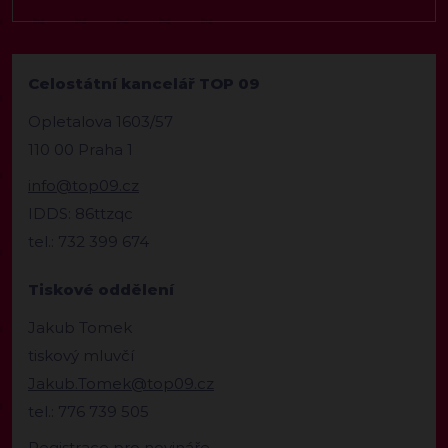
Celostátní kancelář TOP 09
Opletalova 1603/57
110 00 Praha 1
info@top09.cz
IDDS: 86ttzqc
tel.: 732 399 674
Tiskové oddělení
Jakub Tomek
tiskový mluvčí
Jakub.Tomek@top09.cz
tel.: 776 739 505
Registrace pro novináře