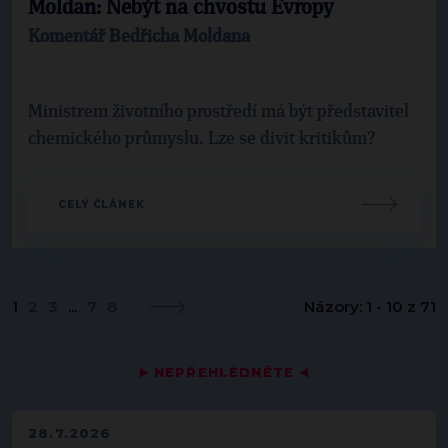
Moldan: Nebýt na chvostu Evropy
Komentář Bedřicha Moldana
Ministrem životního prostředí má být představitel
chemického průmyslu. Lze se divit kritikům?
CELÝ ČLÁNEK
1
2
3
...
7
8
Názory: 1 - 10 z 71
▶
NEPŘEHLÉDNĚTE
◀
28.7.2026