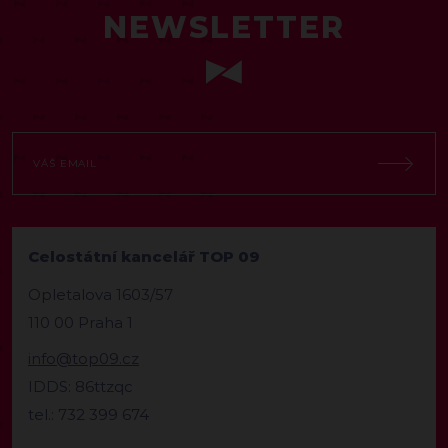
NEWSLETTER
Celostátní kancelář TOP 09
Opletalova 1603/57
110 00 Praha 1
info@top09.cz
IDDS: 86ttzqc
tel.: 732 399 674