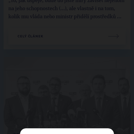
„To, jak uspěje, bude do jisté míry záviset nejenom
na jeho schopnostech (...), ale vlastně i na tom,
kolik mu vláda nebo ministr přidělí prostředků ...
CELÝ ČLÁNEK