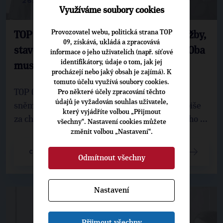
26. 5. 2026
Využíváme soubory cookies
Provozovatel webu, politická strana TOP
TOP 09: Klempíř ničí média veřejné služby,
09, získává, ukládá a zpracovává
stavební zákon Mrázové je katastrofa. Oba
informace o jeho uživatelích (např. síťové
identifikátory, údaje o tom, jak jej
musí skončit
procházejí nebo jaký obsah je zajímá). K
tomuto účelu využívá soubory cookies.
TOP 09 před dnešním jednáním Poslanecké
Pro některé účely zpracování těchto
údajů je vyžadován souhlas uživatele,
sněmovny ostře kritizovala vládu Andreje Babiše
který vyjádříte volbou „Přijmout
za chaos kolem médií veřejné služby, stavebního ...
všechny“. Nastavení cookies můžete
změnit volbou „Nastavení“.
CELÝ ČLÁNEK
Odmítnout všechny
Nastavení
Přijmout všechny