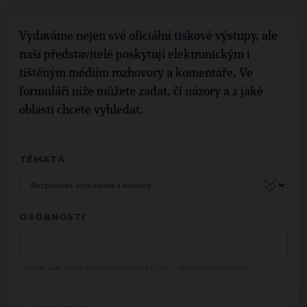
Vydaváme nejen své oficiální tiskové výstupy, ale
naši představitelé poskytují elektronickým i
tištěným médiím rozhovory a komentáře. Ve
formuláři níže můžete zadat, čí názory a z jaké
oblasti chcete vyhledat.
TÉMATA
OSOBNOSTI
Začněte psát jméno osobnosti a vyberte ji pak z nabízeného seznamu.