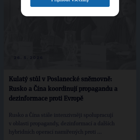
26. 5. 2026
Kulatý stůl v Poslanecké sněmovně:
Rusko a Čína koordinují propagandu a
dezinformace proti Evropě
Rusko a Čína stále intenzivněji spolupracují
v oblasti propagandy, dezinformací a dalších
hybridních operací namířených proti ...