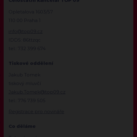
Celostátní kancelář TOP 09
Opletalova 1603/57
110 00 Praha 1
info@top09.cz
IDDS: 86ttzqc
tel.: 732 399 674
Tiskové oddělení
Jakub Tomek
tiskový mluvčí
Jakub.Tomek@top09.cz
tel.: 776 739 505
Registrace pro novináře
Co děláme