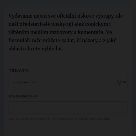
Vydaváme nejen své oficiální tiskové výstupy, ale
naši představitelé poskytují elektronickým i
tištěným médiím rozhovory a komentáře. Ve
formuláři níže můžete zadat, čí názory a z jaké
oblasti chcete vyhledat.
TÉMATA
OSOBNOSTI
Začněte psát jméno osobnosti a vyberte ji pak z nabízeného seznamu.