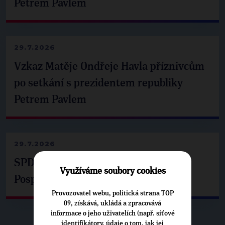
Petrem Pavlem
29.7.2026
Vzkaz Matěje Ondřeje Havla příznivcům
po setkání s prezidentem republiky
Petrem Pavlem
29.7.2026
SPD už není ve zprávě o extremismu.
Využíváme soubory cookies
Pospíšil: Je tu pachuť
Provozovatel webu, politická strana TOP
09, získává, ukládá a zpracovává
informace o jeho uživatelích (např. síťové
identifikátory, údaje o tom, jak jej