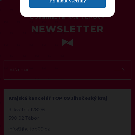
Přijmout všechny
ODEBÍREJTE NÁŠ TOPOVÝ
NEWSLETTER
Krajská kancelář TOP 09 Jihočeský kraj
9. května 1282/6
390 02 Tábor
info@jhc.top09.cz