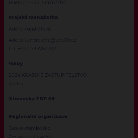
telefon: +420 734767702
Krajská manažerka
Adéla Kundrátová
Adela.Kundratova@top09.cz
tel.: +420 734767702
Volby
2024 KRAJSKÉ ZASTUPITELSTVO
Archiv
Jihočeská TOP 09
Regionální organizace
Českokrumlovsko
Českobudějovicko