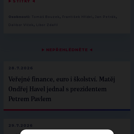
▶
ŠTÍTKY
◀
,
,
,
Osobnosti:
Tomáš Bouzek
František Hřídel
Jan Petrák
,
Dalibor Vlček
Libor Zdařil
▶
NEPŘEHLÉDNĚTE
◀
28.7.2026
Veřejné finance, euro i školství. Matěj
Ondřej Havel jednal s prezidentem
Petrem Pavlem
29.7.2026