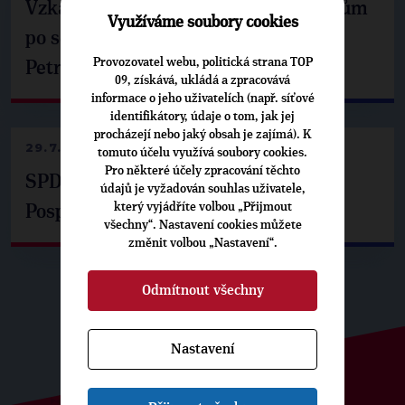
Vzkaz Matěje Ondřeje Havla příznivcům
Využíváme soubory cookies
po setkání s prezidentem republiky
Provozovatel webu, politická strana TOP
Petrem Pavlem
09, získává, ukládá a zpracovává
informace o jeho uživatelích (např. síťové
identifikátory, údaje o tom, jak jej
procházejí nebo jaký obsah je zajímá). K
29.7.2026
tomuto účelu využívá soubory cookies.
Pro některé účely zpracování těchto
SPD už není ve zprávě o extremismu.
údajů je vyžadován souhlas uživatele,
který vyjádříte volbou „Přijmout
Pospíšil: Je tu pachuť
všechny“. Nastavení cookies můžete
změnit volbou „Nastavení“.
Odmítnout všechny
Nastavení