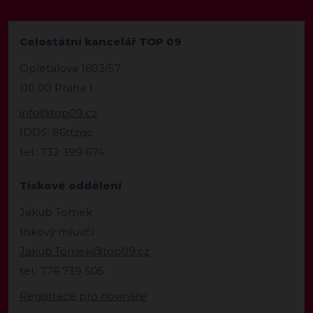
Celostátní kancelář TOP 09
Opletalova 1603/57
110 00 Praha 1
info@top09.cz
IDDS: 86ttzqc
tel.: 732 399 674
Tiskové oddělení
Jakub Tomek
tiskový mluvčí
Jakub.Tomek@top09.cz
tel.: 776 739 505
Registrace pro novináře