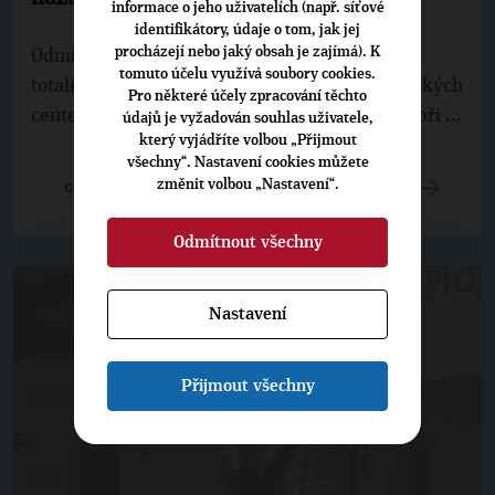
informace o jeho uživatelích (např. síťové
identifikátory, údaje o tom, jak jej
procházejí nebo jaký obsah je zajímá). K
Odmítám návrhy na automatický a vpravdě
tomuto účelu využívá soubory cookies.
totalitní zákaz umisťování malých dětí do dětských
Pro některé účely zpracování těchto
center. Tyto návrhy by v předložené podobě a při ...
údajů je vyžadován souhlas uživatele,
který vyjádříte volbou „Přijmout
všechny“. Nastavení cookies můžete
změnit volbou „Nastavení“.
CELÝ ČLÁNEK
Odmítnout všechny
Nastavení
Přijmout všechny