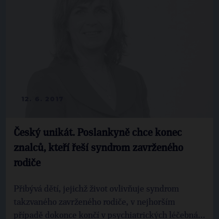
12. 6. 2017
Český unikát. Poslankyně chce konec
znalců, kteří řeší syndrom zavrženého
rodiče
Přibývá dětí, jejichž život ovlivňuje syndrom
takzvaného zavrženého rodiče, v nejhorším
případě dokonce končí v psychiatrických léčebná...