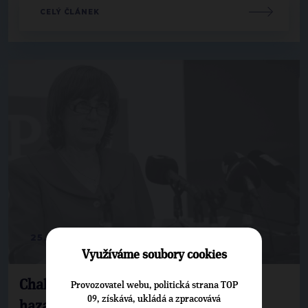
CELÝ ČLÁNEK
25. 8. 2017
Využíváme soubory cookies
Chalánková: S životem dětí se nesmí
Provozovatel webu, politická strana TOP
09, získává, ukládá a zpracovává
hazardovat