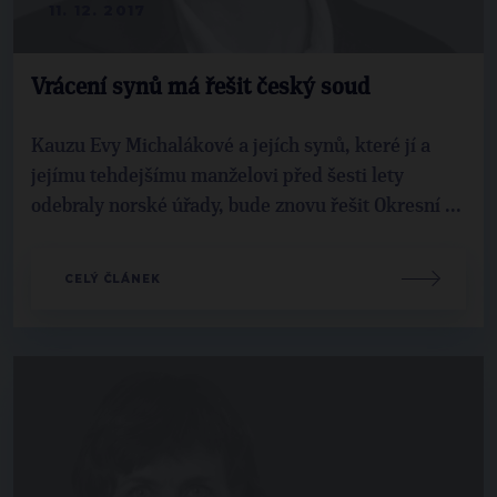
11. 12. 2017
Vrácení synů má řešit český soud
Kauzu Evy Michalákové a jejích synů, které jí a
jejímu tehdejšímu manželovi před šesti lety
odebraly norské úřady, bude znovu řešit Okresní ...
CELÝ ČLÁNEK