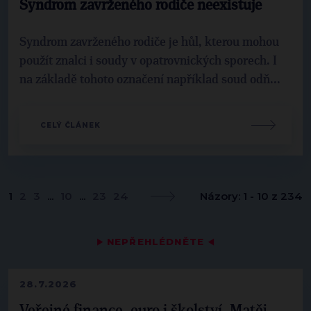
Syndrom zavrženého rodiče neexistuje
Syndrom zavrženého rodiče je hůl, kterou mohou
použít znalci i soudy v opatrovnických sporech. I
na základě tohoto označení například soud odň...
CELÝ ČLÁNEK
1
2
3
...
10
...
23
24
Názory: 1 - 10 z 234
▶
NEPŘEHLÉDNĚTE
◀
28.7.2026
Veřejné finance, euro i školství. Matěj