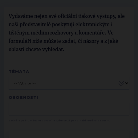
Vydaváme nejen své oficiální tiskové výstupy, ale
naši představitelé poskytují elektronickým i
tištěným médiím rozhovory a komentáře. Ve
formuláři níže můžete zadat, čí názory a z jaké
oblasti chcete vyhledat.
TÉMATA
OSOBNOSTI
Začněte psát jméno osobnosti a vyberte ji pak z nabízeného seznamu.