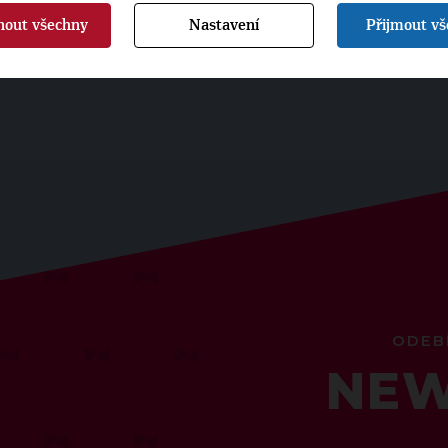
nout všechny
Nastavení
Přijmout v
ODEB
NEW