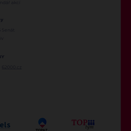
ndář akcí
by
 Senát
iv
BY
62000.cz