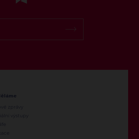
děláme
ové zprávy
ální výstupy
ife
kace