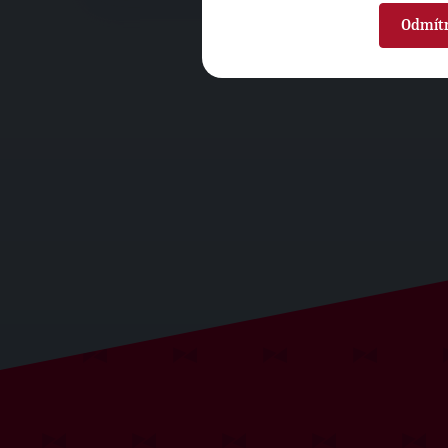
Odmít