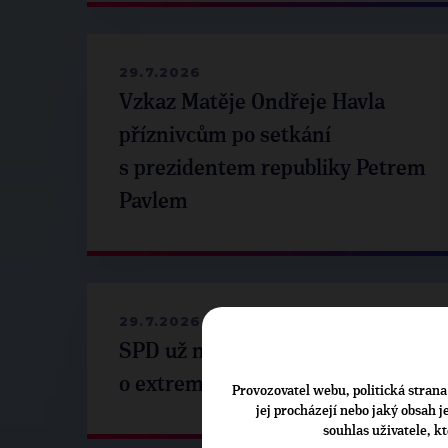
29.7.2026
Vzkaz Matěje Ondřeje Havla
příznivcům po setkání
s prezidentem republiky Petrem
Pavlem
29.7.2026
SPD už není ve zprávě
o extremismu. Pospíšil: Je tu pach
Provozovatel webu, politická strana 
jej procházejí nebo jaký obsah 
souhlas uživatele, k