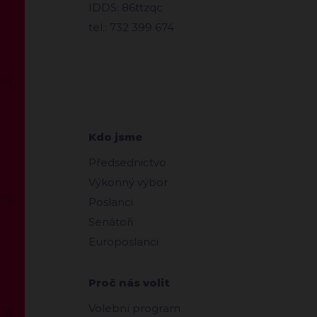
IDDS: 86ttzqc
tel.: 732 399 674
Kdo jsme
Předsednictvo
Výkonný výbor
Poslanci
Senátoři
Europoslanci
Proč nás volit
Volební program