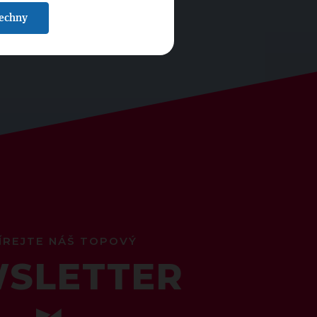
šechny
ÍREJTE NÁŠ TOPOVÝ
SLETTER