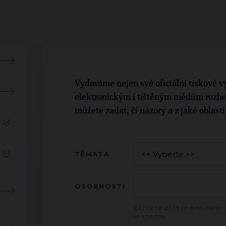
Vydaváme nejen své oficiální tiskové vý
elektronickým i tištěným médiím rozho
můžete zadat, čí názory a z jaké oblast
TÉMATA
OSOBNOSTI
Začněte psát jméno osobno
seznamu.