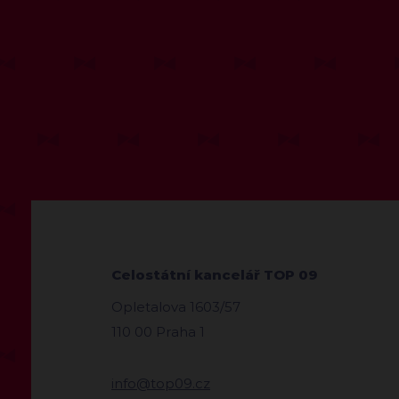
Celostátní kancelář TOP 09
Opletalova 1603/57
110 00 Praha 1
info@top09.cz