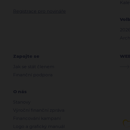
Kale
Registrace pro novináře
Vol
2026
Arch
Zapojte se
WE
Jak se stát členem
Finanční podpora
O nás
Stanovy
Výroční finanční zpráva
Financování kampaní
Logo a grafický manuál