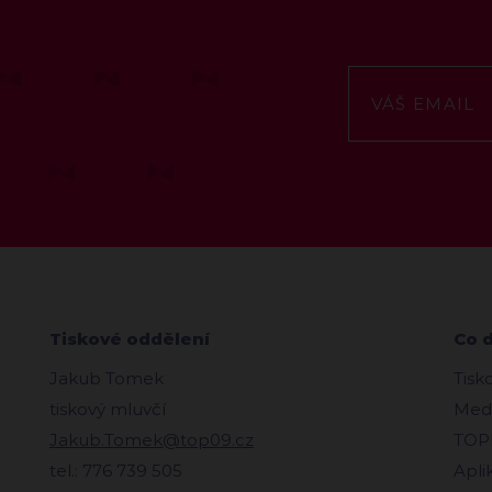
Tiskové oddělení
Co 
Jakub Tomek
Tisk
tiskový mluvčí
Medi
Jakub.Tomek@top09.cz
TOPl
tel.: 776 739 505
Apli