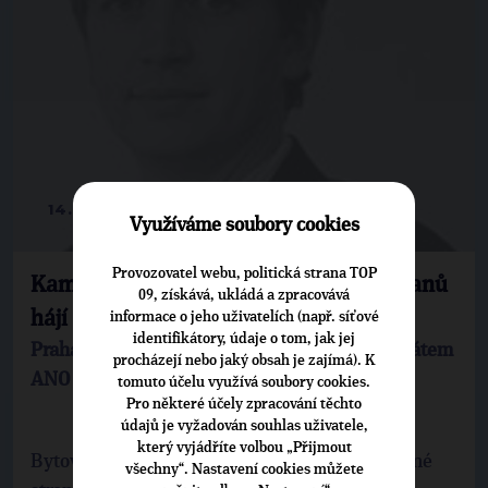
14. 5. 2014
Využíváme soubory cookies
Provozovatel webu, politická strana TOP
Kampaň exprimátora Kasla: Místo občanů
09, získává, ukládá a zpracovává
hájí developera
informace o jeho uživatelích (např. síťové
identifikátory, údaje o tom, jak jej
Praha Libuš bojuje s pravděpodobným kandidátem
procházejí nebo jaký obsah je zajímá). K
ANO na primátora
tomuto účelu využívá soubory cookies.
Pro některé účely zpracování těchto
údajů je vyžadován souhlas uživatele,
který vyjádříte volbou „Přijmout
Bytový dům Novodvorská budí emoce. Na jedné
všechny“. Nastavení cookies můžete