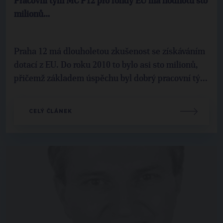
Pracovní tým MČ P12 pro fondy EU má hodnotu sto
milionů…
Praha 12 má dlouholetou zkušenost se získáváním
dotací z EU. Do roku 2010 to bylo asi sto milionů,
přičemž základem úspěchu byl dobrý pracovní tý...
CELÝ ČLÁNEK