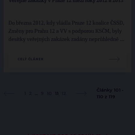
Veřejné zakázky v Praze 12 mezi roky 2012 a 2013
Do března 2012, kdy vládla Praze 12 koalice ČSSD,
Změny pro Prahu 12 a VV s podporou KSČM, byly
desítky veřejných zakázek zadány neprůhledně ...
CELÝ ČLÁNEK
Články 101 -
1
2
...
9
10
11
12
110 z 119