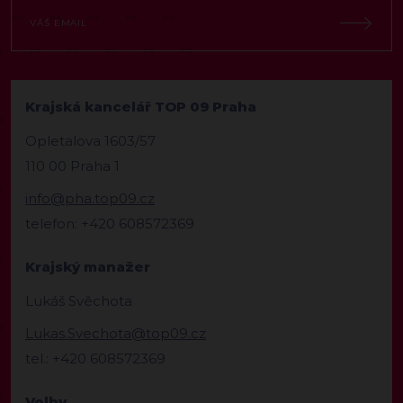
Krajská kancelář TOP 09 Praha
Opletalova 1603/57
110 00 Praha 1
info@pha.top09.cz
telefon: +420 608572369
Krajský manažer
Lukáš Svěchota
Lukas.Svechota@top09.cz
tel.: +420 608572369
Volby