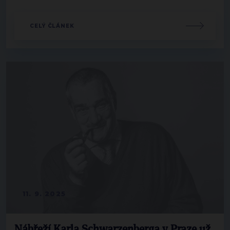
CELÝ ČLÁNEK
11. 9. 2025
Nábřeží Karla Schwarzenberga v Praze už