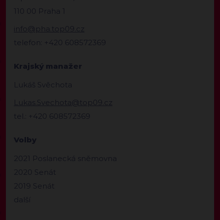
110 00 Praha 1
info@pha.top09.cz
telefon: +420 608572369
Krajský manažer
Lukáš Svěchota
Lukas.Svechota@top09.cz
tel.: +420 608572369
Volby
2021 Poslanecká sněmovna
2020 Senát
2019 Senát
další