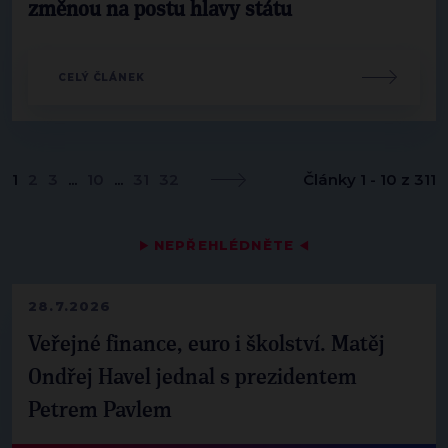
změnou na postu hlavy státu
CELÝ ČLÁNEK
1
2
3
...
10
...
31
32
Články 1 - 10 z 311
▶
NEPŘEHLÉDNĚTE
◀
28.7.2026
Veřejné finance, euro i školství. Matěj
Ondřej Havel jednal s prezidentem
Petrem Pavlem