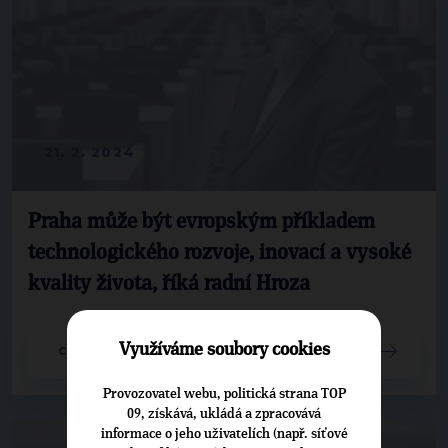
21. 2. 2024
Praha může být evropským příkladem
technologického rozvoje, inovací a vysoké
kvality života, říká radní Hroza
Využíváme soubory cookies
CELÝ ČLÁNEK
Provozovatel webu, politická strana TOP
09, získává, ukládá a zpracovává
informace o jeho uživatelích (např. síťové