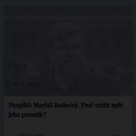
21. 1. 2024
Pospíšil: Maršál Radecký. Proč vrátit zpět
jeho pomník?
CELÝ ČLÁNEK