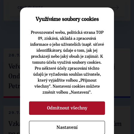
CELÝ ČLÁNEK
Využíváme soubory cookies
Provozovatel webu, politická strana TOP
▶
NEPŘEHLÉDNĚTE
◀
09, získává, ukládá a zpracovává
informace o jeho uživatelích (např. síťové
identifikátory, údaje o tom, jak jej
28.7.2026
procházejí nebo jaký obsah je zajímá). K
tomuto účelu využívá soubory cookies.
Veřejné finance, euro i školství. Matěj
Pro některé účely zpracování těchto
údajů je vyžadován souhlas uživatele,
Ondřej Havel jednal s prezidentem
který vyjádříte volbou „Přijmout
Petrem Pavlem
všechny“. Nastavení cookies můžete
změnit volbou „Nastavení“.
Odmítnout všechny
29.7.2026
Vzkaz Matěje Ondřeje Havla příznivcům
Nastavení
po setkání s prezidentem republiky