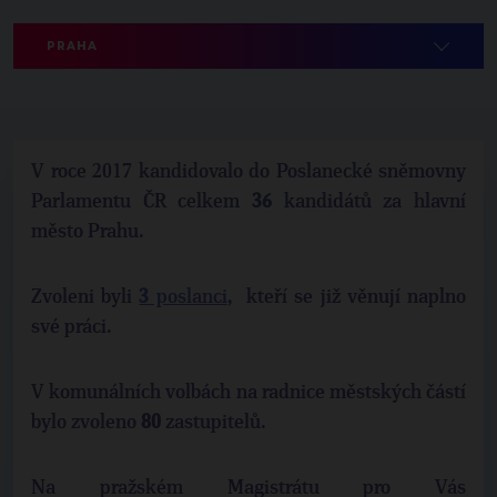
PRAHA
V roce 2017 kandidovalo do Poslanecké sněmovny
Parlamentu ČR celkem
36
kandidátů za hlavní
město Prahu.
Zvoleni byli
3
poslanci
, kteří se již věnují naplno
své práci.
V komunálních volbách na radnice městských částí
bylo zvoleno
80
zastupitelů.
Na pražském Magistrátu pro Vás