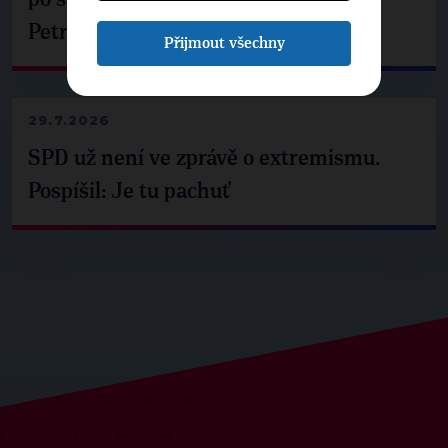
Petrem Pavlem
Přijmout všechny
29.7.2026
SPD už není ve zprávě o extremismu.
Pospíšil: Je tu pachuť