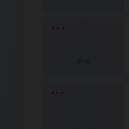
▶
4
◀
▶
5
◀