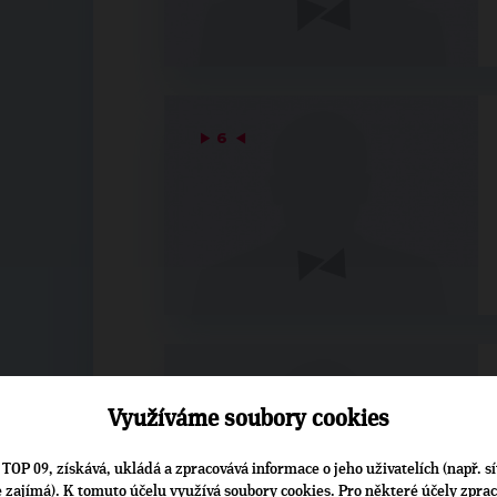
▶
6
◀
▶
7
◀
Využíváme soubory cookies
TOP 09, získává, ukládá a zpracovává informace o jeho uživatelích (např. sí
je zajímá). K tomuto účelu využívá soubory cookies. Pro některé účely zpra