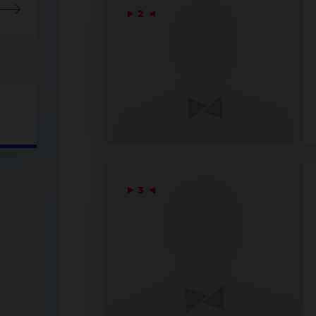
▶
2
◀
▶
3
◀