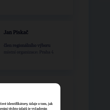
Jan Piskač
člen regionálního výboru
místní organizace: Praha 4
Květoslav Vlk
člen regionálního výboru
ťové identifikátory, údaje o tom, jak
místní organizace: Praha 4
cování těchto údajů je vyžadován