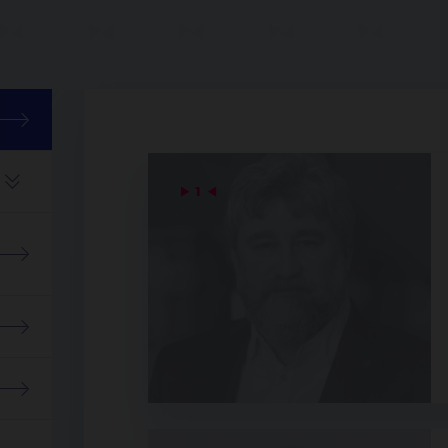
▶
1
◀