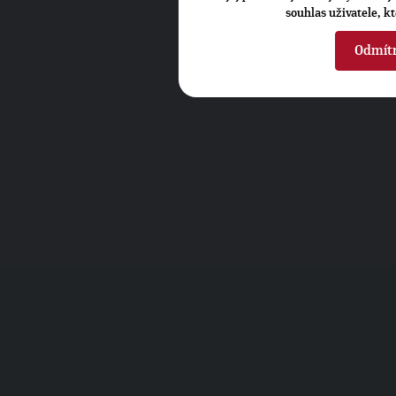
souhlas uživatele, k
Odmít