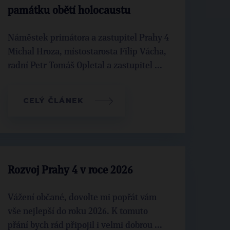
památku obětí holocaustu
Náměstek primátora a zastupitel Prahy 4
Michal Hroza, místostarosta Filip Vácha,
radní Petr Tomáš Opletal a zastupitel ...
CELÝ ČLÁNEK
Rozvoj Prahy 4 v roce 2026
Vážení občané, dovolte mi popřát vám
vše nejlepší do roku 2026. K tomuto
přání bych rád připojil i velmi dobrou ...