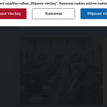
terý vyjádříte volbou „Přijmout všechny“. Nastavení cookies můžete změni
nout všechny
Nastavení
Přijmout v
10. 2. 2026