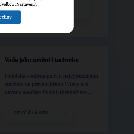
t volbou „Nastavení“.
šechny
Voda jako umění i technika
Podolská vodárna patří k nejvýraznějším
stavbám na pravém břehu Vltavy a je
pevnou součástí Podolí už téměř sto ...
CELÝ ČLÁNEK