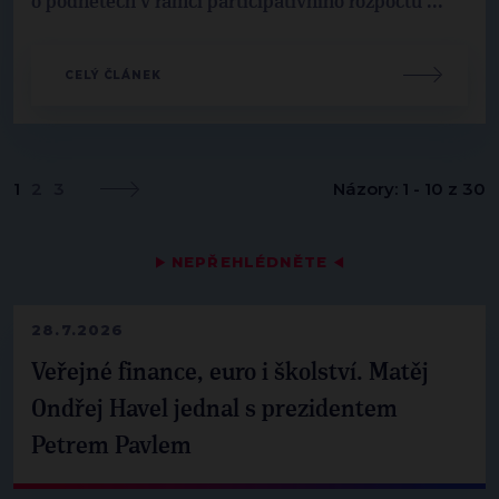
o podnětech v rámci participativního rozpočtu ...
CELÝ ČLÁNEK
1
2
3
Názory: 1 - 10 z 30
▶
NEPŘEHLÉDNĚTE
◀
28.7.2026
Veřejné finance, euro i školství. Matěj
Ondřej Havel jednal s prezidentem
Petrem Pavlem