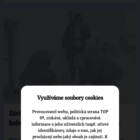
27. 1. 2025
Využíváme soubory cookies
Provozovatel webu, politická strana TOP
Zástupci Prahy 4 si připomněli oběti
09, získává, ukládá a zpracovává
holocaustu a vyčistili tzv. Stolpersteiny
informace o jeho uživatelích (např. síťové
identifikátory, údaje o tom, jak jej
procházejí nebo jaký obsah je zajímá). K
Městský radní a zastupitel Prahy 4 Michal Hroza