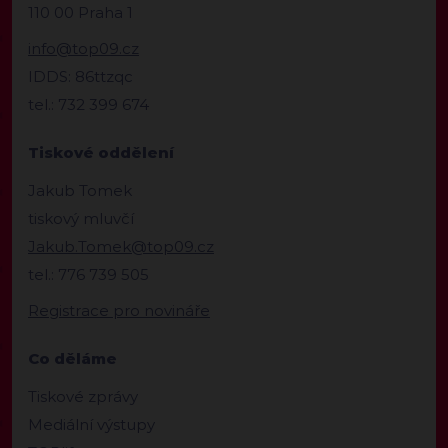
110 00 Praha 1
info@top09.cz
IDDS: 86ttzqc
tel.: 732 399 674
Tiskové oddělení
Jakub Tomek
tiskový mluvčí
Jakub.Tomek@top09.cz
tel.: 776 739 505
Registrace pro novináře
Co děláme
Tiskové zprávy
Mediální výstupy