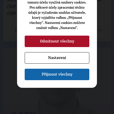
tomuto účelu využívá soubory cookies.
(TOP 09), místostarosta Prahy 4 Filip Vácha
Pro některé účely zpracování těchto
údajů je vyžadován souhlas uživatele,
(TOP 09), radní Petr Tomáš Opletal (TOP 09) a ...
který vyjádříte volbou „Přijmout
všechny“. Nastavení cookies můžete
změnit volbou „Nastavení“.
CELÝ ČLÁNEK
Odmítnout všechny
Nastavení
Přijmout všechny
30. 9. 2024