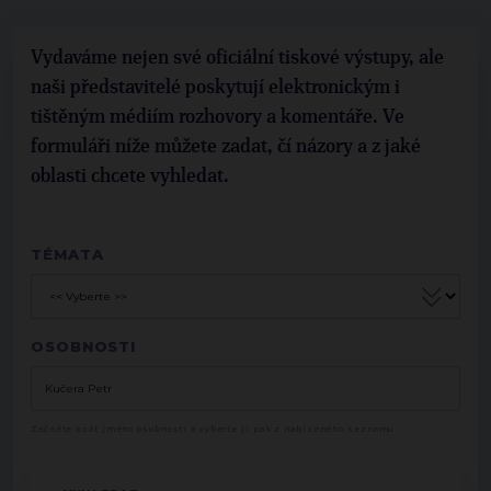
Vydaváme nejen své oficiální tiskové výstupy, ale
naši představitelé poskytují elektronickým i
tištěným médiím rozhovory a komentáře. Ve
formuláři níže můžete zadat, čí názory a z jaké
oblasti chcete vyhledat.
TÉMATA
OSOBNOSTI
Začněte psát jméno osobnosti a vyberte ji pak z nabízeného seznamu.