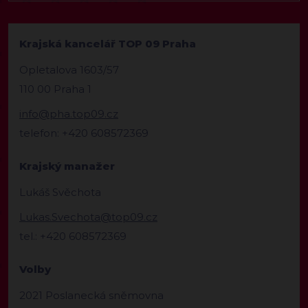
Krajská kancelář TOP 09 Praha
Opletalova 1603/57
110 00 Praha 1
info@pha.top09.cz
telefon: +420 608572369
Krajský manažer
Lukáš Svěchota
Lukas.Svechota@top09.cz
tel.: +420 608572369
Volby
2021 Poslanecká sněmovna