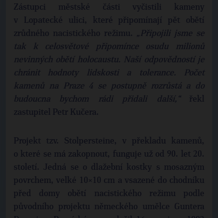
Zástupci městské části vyčistili kameny
v Lopatecké ulici, které připomínají pět obětí
zrůdného nacistického režimu.
„Připojili jsme se
tak k celosvětové připomínce osudu milionů
nevinných obětí holocaustu. Naší odpovědností je
chránit hodnoty lidskosti a tolerance. Počet
kamenů na Praze 4 se postupně rozrůstá a do
budoucna bychom rádi přidali další,“
řekl
zastupitel Petr Kučera.
Projekt tzv. Stolpersteine, v překladu kamenů,
o které se má zakopnout, funguje už od 90. let 20.
století. Jedná se o dlažební kostky s mosazným
povrchem, velké 10×10 cm a vsazené do chodníku
před domy obětí nacistického režimu podle
původního projektu německého umělce Guntera