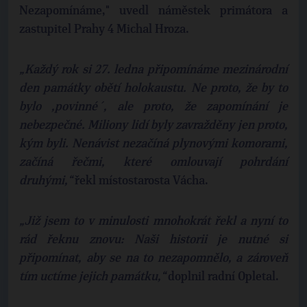
Nezapomínáme," uvedl náměstek primátora a
zastupitel Prahy 4 Michal Hroza.
„Každý rok si 27. ledna připomínáme mezinárodní
den památky obětí holokaustu. Ne proto, že by to
bylo ,povinné´, ale proto, že zapomínání je
nebezpečné. Miliony lidí byly zavražděny jen proto,
kým byli. Nenávist nezačíná plynovými komorami,
začíná řečmi, které omlouvají pohrdání
druhými,“
řekl místostarosta Vácha.
„Již jsem to v minulosti mnohokrát řekl a nyní to
rád řeknu znovu: Naši historii je nutné si
připomínat, aby se na to nezapomnělo, a zároveň
tím uctíme jejich památku,“
doplnil radní Opletal.