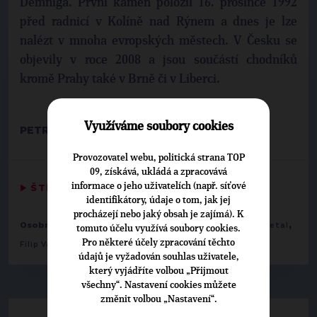
Demniga. První kámen položil 16. prosince 1992
před radnicí v Kolíně nad Rýnem a dnes je lze
nalézt v mnoha evropských městech. V Česku se
objevily v roce 2008 a jsou součástí chodníků
kromě Prahy také v Brně či v Liberci.
Využíváme soubory cookies
PETR KUČERA, SPRÁVCE WEBU
Provozovatel webu, politická strana TOP
09, získává, ukládá a zpracovává
informace o jeho uživatelích (např. síťové
▶
ŠTÍTKY
◀
identifikátory, údaje o tom, jak jej
procházejí nebo jaký obsah je zajímá). K
,
,
,
Osobnosti:
Michal Hroza
Petr Kučera
Petr Tomáš Opletal
tomuto účelu využívá soubory cookies.
Pro některé účely zpracování těchto
Filip Vácha
údajů je vyžadován souhlas uživatele,
který vyjádříte volbou „Přijmout
všechny“. Nastavení cookies můžete
změnit volbou „Nastavení“.