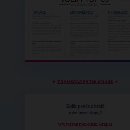
▶
TRANSPARENTNÍ KRAJE
◀
Kolik peněz z krajů
mizí beze stopy?
www.transparentni-kraj.cz