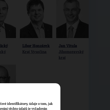
lický
Libor Honzárek
Jan Vitula
cký
Kraj Vysočina
Jihomoravský
kraj
ťové identifikátory, údaje o tom, jak
cování těchto údajů je vyžadován