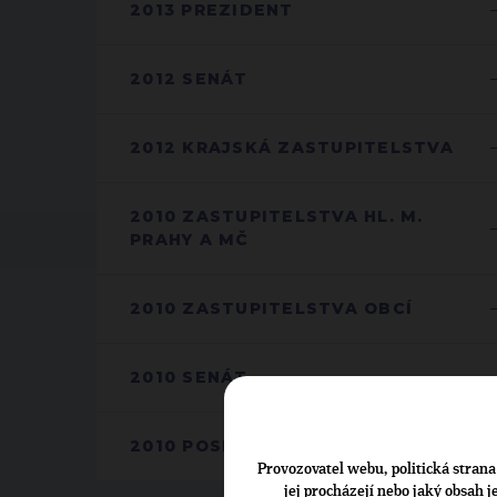
2013 PREZIDENT
2012 SENÁT
2012 KRAJSKÁ ZASTUPITELSTVA
2010 ZASTUPITELSTVA HL. M.
PRAHY A MČ
2010 ZASTUPITELSTVA OBCÍ
2010 SENÁT
2010 POSLANECKÁ SNĚMOVNA
Provozovatel webu, politická strana 
jej procházejí nebo jaký obsah 