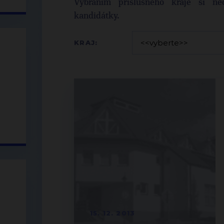
Vybráním příslušného kraje si nec
kandidátky.
KRAJ:
15. 12. 2013