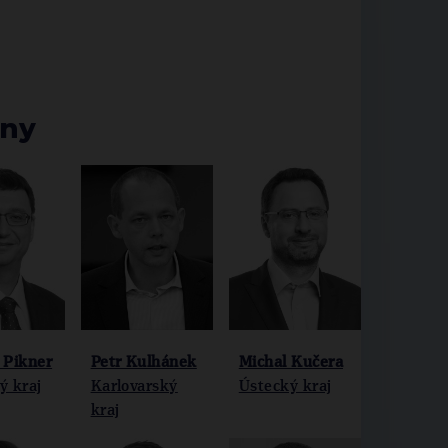
any
 Pikner
Petr Kulhánek
Michal Kučera
ý kraj
Karlovarský
Ústecký kraj
kraj