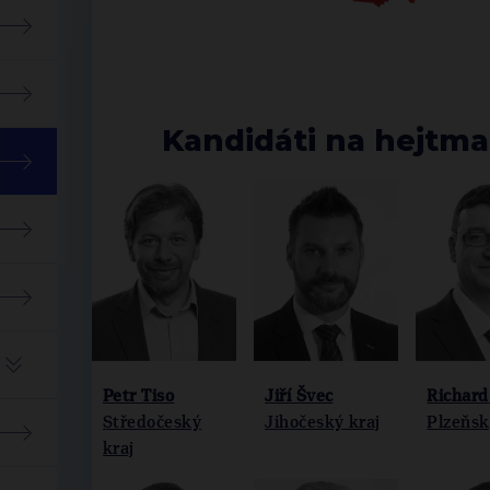
Kandidáti na hejtm
Petr Tiso
Jiří Švec
Richard
Středočeský
Jihočeský kraj
Plzeňsk
kraj