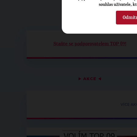
souhlas uživatele, k
Odmít
▶
VOLÍM TOPKU
◀
Staňte se podporovatelem TOP 09!
▶
AKCE
◀
VÍCE AK