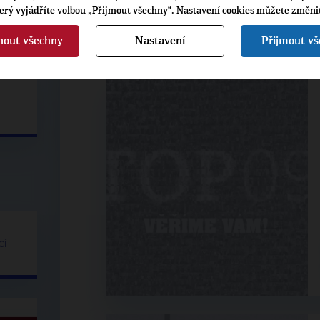
Jitka
Herbert Pavera
Vlastisl
terý vyjádříte volbou „Přijmout všechny“. Nastavení cookies můžete změni
Chalánková
Moravskoslezský
Navráti
nout všechny
Nastavení
Přijmout v
Olomoucký
kraj
Zlínský
kraj
CÍ