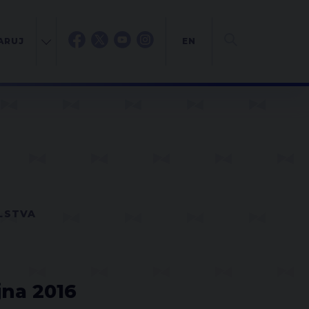
ARUJ
EN
LSTVA
jna 2016