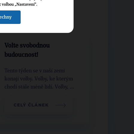
av
t volbou „Nastavení“.
l
šechny
 kraj
Volte svobodnou
budoucnost!
Tento týden se v naší zemi
konají volby. Volby, ke kterým
chodí stále méně lidí. Volby, ...
CELÝ ČLÁNEK