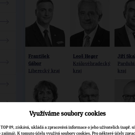
František
Leoš Heger
Jiří Ska
Gábor
Královéhradecký
Pardubi
Liberecký kraj
kraj
kraj
Využíváme soubory cookies
TOP 09, získává, ukládá a zpracovává informace o jeho uživatelích (např. sí
je zajímá). K tomuto účelu využívá soubory cookies. Pro některé účely zpra