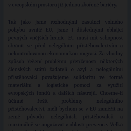
v evropském prostoru již jednou zbořené bariéry.
Tak jako jsme rozhodnými zastánci volného
pohybu uvnitř EU, jsme i důslednými obhájci
pevných vnějších hranic. EU musí mít schopnost
chránit se před nelegálním přistěhovalectvím a
nekontrolovanou ekonomickou migrací. Za vhodný
způsob řešení problému přetíženosti některých
členských států žadateli o azyl a nelegálními
přistěhovalci považujeme solidaritu ve formě
materiální a logistické pomoci za využití
evropských fondů a dalších nástrojů. Chceme-li
účinně řešit problémy nelegálního
přistěhovalectví, měli bychom se v EU zaměřit na
země původu nelegálních přistěhovalců a
maximálně se angažovat v oblasti prevence. Velká