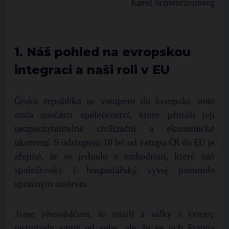
Karel Schwarzenberg
1. Náš pohled na evropskou
integraci a naši roli v EU
Česká republika se vstupem do Evropské unie
stala součástí společenství, které přináší její
nezpochybnitelné civilizační a ekonomické
ukotvení. S odstupem 10 let od vstupu ČR do EU je
zřejmé, že se jednalo o rozhodnutí, které náš
společenský i hospodářský vývoj posunulo
správným směrem.
Jsme přesvědčeni, že násilí a války z Evropy
nezmizely samy od sebe, ale že se jich Evropa