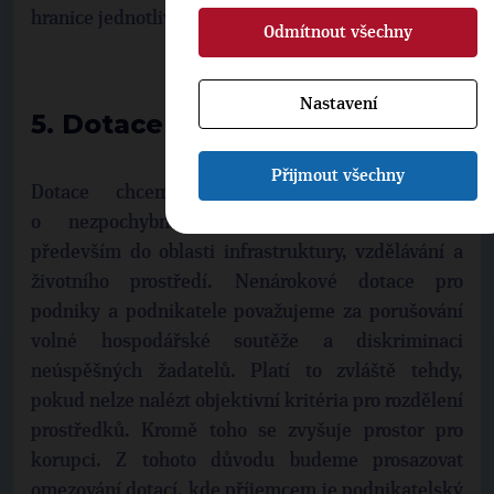
hranice jednotlivých členských států.
Odmítnout všechny
Nastavení
5. Dotace
Přijmout všechny
Dotace chceme směřovat tam, kde jde
o nezpochybnitelný veřejný zájem. Tedy
především do oblasti infrastruktury, vzdělávání a
životního prostředí. Nenárokové dotace pro
podniky a podnikatele považujeme za porušování
volné hospodářské soutěže a diskriminaci
neúspěšných žadatelů. Platí to zvláště tehdy,
pokud nelze nalézt objektivní kritéria pro rozdělení
prostředků. Kromě toho se zvyšuje prostor pro
korupci. Z tohoto důvodu budeme prosazovat
omezování dotací, kde příjemcem je podnikatelský