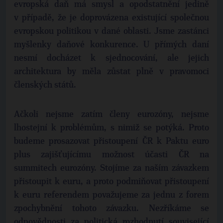
evropská daň má smysl a opodstatnění jedině
v případě, že je doprovázena existující společnou
evropskou politikou v dané oblasti. Jsme zastánci
myšlenky daňové konkurence. U přímých daní
nesmí docházet k sjednocování, ale jejich
architektura by měla zůstat plně v pravomoci
členských států.
Ačkoli nejsme zatím členy eurozóny, nejsme
lhostejní k problémům, s nimiž se potýká. Proto
budeme prosazovat přistoupení ČR k Paktu euro
plus zajišťujícímu možnost účasti ČR na
summitech eurozóny. Stojíme za naším závazkem
přistoupit k euru, a proto podmiňovat přistoupení
k euru referendem považujeme za jednu z forem
zpochybnění tohoto závazku. Nezříkáme se
odpovědnosti za politická rozhodnutí související