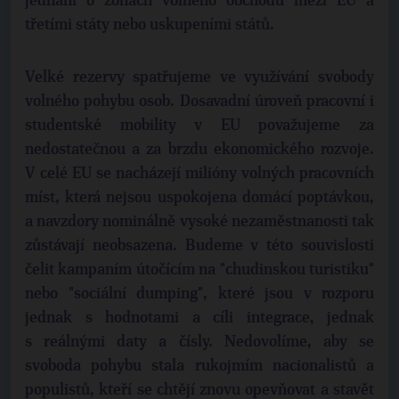
jednání o zónách volného obchodu mezi EU a
třetími státy nebo uskupeními států.
Velké rezervy spatřujeme ve využívání svobody
volného pohybu osob. Dosavadní úroveň pracovní i
studentské mobility v EU považujeme za
nedostatečnou a za brzdu ekonomického rozvoje.
V celé EU se nacházejí milióny volných pracovních
míst, která nejsou uspokojena domácí poptávkou,
a navzdory nominálně vysoké nezaměstnanosti tak
zůstávají neobsazena. Budeme v této souvislosti
čelit kampaním útočícím na "chudinskou turistiku"
nebo "sociální dumping", které jsou v rozporu
jednak s hodnotami a cíli integrace, jednak
s reálnými daty a čísly. Nedovolíme, aby se
svoboda pohybu stala rukojmím nacionalistů a
populistů, kteří se chtějí znovu opevňovat a stavět