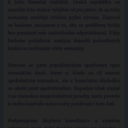
k jeho finanční stabilitě. Česká republika se
nemůže této otázce vyhýbat už jen proto, že na trhy
eurozóny směřuje většina jejího vývozu. Zároveň
se budeme zasazovat o to, aby se problémy řešily
bez pominutí role individuální odpovědnosti. Vždy
budeme požadovat analýzu dopadů jednotlivých
kroků na nečlenské státy eurozóny.
Stavíme se proti populistickým opatřením typu
transakční daně, která si klade za cíl omezit
spekulativní transakce, ale v konečném důsledku
se obrátí proti spotřebitelům. Dopadne však stejně
i na transakce nespekulativní povahy, navíc povede
k úniku kapitálu mimo státy používající tuto daň.
Podporujeme zlepšení koordinace a výměnu