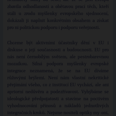
zbavila odhodlaností a obětavou prací těch, kteří
stáli u zrodu myšlenky evropského sjednocení,
dokázali ji naplnit konkrétním obsahem a získat
pro ni politickou podporu i podporu veřejnosti.
Chceme být aktivními účastníky dění v EU i
diskuse o její současnosti a budoucnosti. EU pro
nás není černobílým světem, ale pestrobarevnou
mozaikou. Silná podpora myšlenky evropské
integrace neznamená, že se na EU díváme
růžovými brýlemi. Není nám vlastní nekritické
přejímání všeho, co z institucí EU vychází, ale ani
apriorní nedůvěra a podezřívavost. Vyhýbáme se
ideologické předpojatosti a stavíme na poctivém
vyhodnocování přínosů a nákladů jednotlivých
integračních kroků. Nejsme nositeli optiky my-oni,