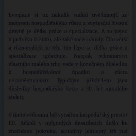
Evropané si už několik staletí uvědomují, že
motorem hospodářského růstu a zvyšování životní
úrovně je dělba práce a specializace. A to nejen
v podniku či státu, ale také mezi národy. Čím větší
a různorodější je trh, tím lépe se dělba práce a
specializace uplatňuje. Naopak ochranářství
vlastního malého trhu vede v konečném důsledku
k hospodářskému úpadku a růstu
nezaměstnanosti. Typickým příkladem jsou
důsledky hospodářské krize z 30. let minulého
století.
S tímto vědomím byl vytvářen hospodářský prostor
EU. Ačkoli v uplynulých desetiletích došlo ke
značnému pokroku, skutečný jednotný trh má