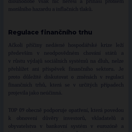
dlouhodobě však nic neřeší a přináší problém
morálního hazardu a inflačních tlaků.
Regulace finančního trhu
Ačkoli příčiny nedávné hospodářské krize leží
především v neodpovědném chování států a
v růstu výdajů sociálních systémů na dluh, nelze
přehlížet ani příspěvek finančního sektoru. Je
proto důležité diskutovat o změnách v regulaci
finančních trhů, která se v určitých případech
projevila jako neúčinná.
TOP 09 obecně podporuje opatření, která povedou
k obnovení důvěry investorů, vkladatelů a
obyvatelstva v bankovní systém v eurozóně a