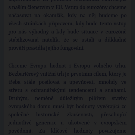
s naším členstvím v EU. Vstup do eurozóny chceme
načasovat na okamžik, kdy na něj budeme po
všech stránkách připraveni, kdy bude tento vstup
pro nás výhodný a kdy bude situace v eurozóně
stabilizovaná natolik, že se ustálí a důkladně
prověří pravidla jejího fungování.
Chceme Evropu hodnot i Evropu volného trhu.
Bezbariérový vnitřní trh je prvotním cílem, který je
třeba stále posilovat a upevňovat, mnohdy ve
střetu s ochranářskými tendencemi a snahami.
Druhým, neméně důležitým pilířem stavby
evropského domu musí být hodnoty vyvěrající ze
společné historické zkušenosti, přesahující
jednotlivé generace a ukotvené v evropském
povědomí. Za klíčové hodnoty považujeme