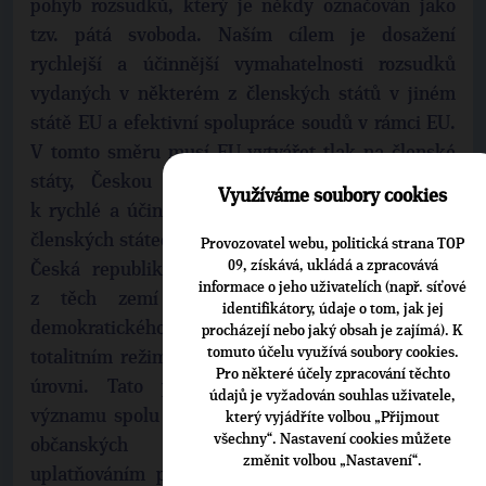
pohyb rozsudků, který je někdy označován jako
tzv. pátá svoboda. Naším cílem je dosažení
rychlejší a účinnější vymahatelnosti rozsudků
vydaných v některém z členských států v jiném
státě EU a efektivní spolupráce soudů v rámci EU.
V tomto směru musí EU vytvářet tlak na členské
státy, Českou republiku nevyjímaje, směřující
Využíváme soubory cookies
k rychlé a účinné vymahatelnosti práva ve všech
členských státech EU a napříč členskými státy EU.
Provozovatel webu, politická strana TOP
09, získává, ukládá a zpracovává
Česká republika má možnost využít zkušeností
informace o jeho uživatelích (např. síťové
z těch zemí EU, kde je díky existenci
identifikátory, údaje o tom, jak jej
demokratického právního státu bez přerušení
procházejí nebo jaký obsah je zajímá). K
tomuto účelu využívá soubory cookies.
totalitním režimem vymahatelnost práva na lepší
Pro některé účely zpracování těchto
úrovni. Tato problematika bude nabývat na
údajů je vyžadován souhlas uživatele,
významu spolu s rostoucím počtem obchodních a
který vyjádříte volbou „Přijmout
všechny“. Nastavení cookies můžete
občanských (spotřebitelských) sporů a
změnit volbou „Nastavení“.
uplatňováním práva v rámci EU bez ohledu na