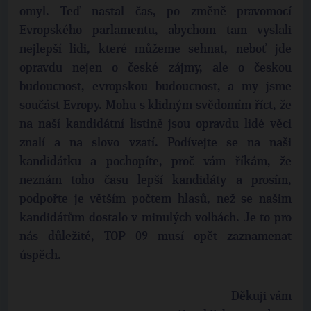
omyl. Teď nastal čas, po změně pravomocí
Evropského parlamentu, abychom tam vyslali
nejlepší lidi, které můžeme sehnat, neboť jde
opravdu nejen o české zájmy, ale o českou
budoucnost, evropskou budoucnost, a my jsme
součást Evropy. Mohu s klidným svědomím říct, že
na naší kandidátní listině jsou opravdu lidé věci
znalí a na slovo vzatí. Podívejte se na naši
kandidátku a pochopíte, proč vám říkám, že
neznám toho času lepší kandidáty a prosím,
podpořte je větším počtem hlasů, než se našim
kandidátům dostalo v minulých volbách. Je to pro
nás důležité, TOP 09 musí opět zaznamenat
úspěch.
Děkuji vám