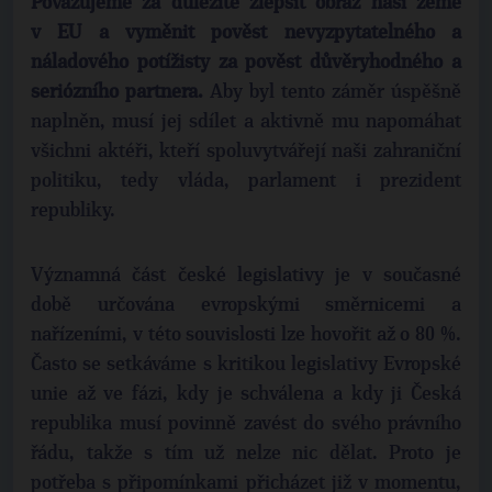
Považujeme za důležité zlepšit obraz naší země
v EU a vyměnit pověst nevyzpytatelného a
náladového potížisty za pověst důvěryhodného a
seriózního partnera.
Aby byl tento záměr úspěšně
naplněn, musí jej sdílet a aktivně mu napomáhat
všichni aktéři, kteří spoluvytvářejí naši zahraniční
politiku, tedy vláda, parlament i prezident
republiky.
Významná část české legislativy je v současné
době určována evropskými směrnicemi a
nařízeními, v této souvislosti lze hovořit až o 80 %.
Často se setkáváme s kritikou legislativy Evropské
unie až ve fázi, kdy je schválena a kdy ji Česká
republika musí povinně zavést do svého právního
řádu, takže s tím už nelze nic dělat. Proto je
potřeba s připomínkami přicházet již v momentu,