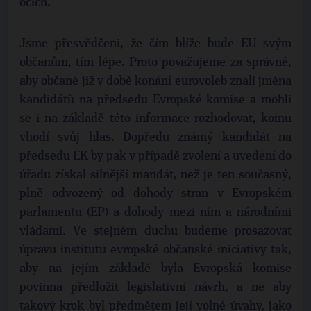
očích.
Jsme přesvědčeni, že čím blíže bude EU svým
občanům, tím lépe. Proto považujeme za správné,
aby občané již v době konání eurovoleb znali jména
kandidátů na předsedu Evropské komise a mohli
se i na základě této informace rozhodovat, komu
vhodí svůj hlas. Dopředu známý kandidát na
předsedu EK by pak v případě zvolení a uvedení do
úřadu získal silnější mandát, než je ten současný,
plně odvozený od dohody stran v Evropském
parlamentu (EP) a dohody mezi ním a národními
vládami. Ve stejném duchu budeme prosazovat
úpravu institutu evropské občanské iniciativy tak,
aby na jejím základě byla Evropská komise
povinna předložit legislativní návrh, a ne aby
takový krok byl předmětem její volné úvahy, jako